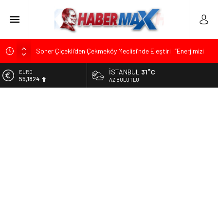
Soner Çiçekli’den Çekmeköy Meclisi’nde Eleştiri: “Enerjimizi
Hizmete Değil, Krizlere Harcadık”
İSTANBUL
31°C
ALTIN
Edremit’te Kaymakam Ahmet Odabaş’a Duygu Dolu Veda
6.662,10
AZ BULUTLU
Gecesi
BİST
Tarihçi Yusuf Halaçoğlu’ndan TBMM’ye Sunulan Yasa Teklifine
13.779,39
Sert Eleştiri: “Osmanlı’nın Hukuk Anlayışının Gerisine
Düşüldü”
DOLAR
47,6954
CHP’nin Eski Tuzla İlçe Başkanı Hasan Uzunyayla’dan Atama
İddialarına Yalanlama
EURO
55,1824
İdris Şahin’den Adalet Komisyonu’nda Sert Tepki: “Bu Yol Yol
Değil”