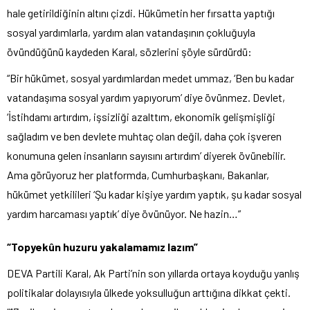
hale getirildiğinin altını çizdi. Hükümetin her fırsatta yaptığı
sosyal yardımlarla, yardım alan vatandaşının çokluğuyla
övündüğünü kaydeden Karal, sözlerini şöyle sürdürdü:
“Bir hükümet, sosyal yardımlardan medet ummaz, ‘Ben bu kadar
vatandaşıma sosyal yardım yapıyorum’ diye övünmez. Devlet,
‘İstihdamı artırdım, işsizliği azalttım, ekonomik gelişmişliği
sağladım ve ben devlete muhtaç olan değil, daha çok işveren
konumuna gelen insanların sayısını artırdım’ diyerek övünebilir.
Ama görüyoruz her platformda, Cumhurbaşkanı, Bakanlar,
hükümet yetkilileri ‘Şu kadar kişiye yardım yaptık, şu kadar sosyal
yardım harcaması yaptık’ diye övünüyor. Ne hazin…”
“Topyekûn huzuru yakalamamız lazım”
DEVA Partili Karal, Ak Parti’nin son yıllarda ortaya koyduğu yanlış
politikalar dolayısıyla ülkede yoksulluğun arttığına dikkat çekti.