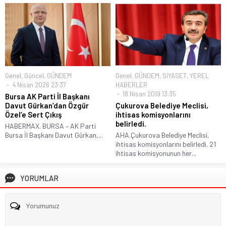
Genel
,
Güncel
,
GÜNDEM
Genel
,
GÜNDEM
,
SİYASET
,
YEREL
4 Nisan 2026 23:37
HABERLER
18 Nisan 2019 13:35
Bursa AK Parti İl Başkanı
Davut Gürkan’dan Özgür
Çukurova Belediye Meclisi,
Özel’e Sert Çıkış
ihtisas komisyonlarını
belirledi.
HABERMAX. BURSA – AK Parti
Bursa İl Başkanı Davut Gürkan,...
AHA.Çukurova Belediye Meclisi,
ihtisas komisyonlarını belirledi. 21
ihtisas komisyonunun her...
YORUMLAR