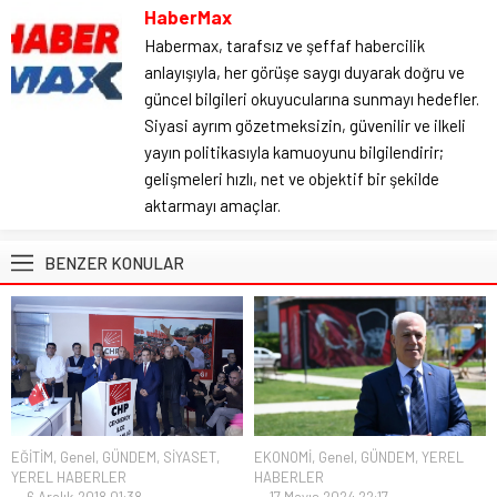
HaberMax
Habermax, tarafsız ve şeffaf habercilik
anlayışıyla, her görüşe saygı duyarak doğru ve
güncel bilgileri okuyucularına sunmayı hedefler.
Siyasi ayrım gözetmeksizin, güvenilir ve ilkeli
yayın politikasıyla kamuoyunu bilgilendirir;
gelişmeleri hızlı, net ve objektif bir şekilde
aktarmayı amaçlar.
BENZER KONULAR
EĞİTİM
,
Genel
,
GÜNDEM
,
SİYASET
,
EKONOMİ
,
Genel
,
GÜNDEM
,
YEREL
YEREL HABERLER
HABERLER
6 Aralık 2018 01:38
17 Mayıs 2024 22:17