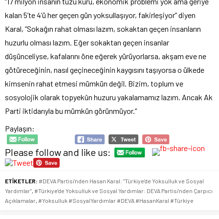
“17 milyon insanın tuzu kuru, ekonomik problemi yok ama geriye
kalan 5’te 4’ü her geçen gün yoksullaşıyor, fakirleşiyor” diyen
Karal, “Sokağın rahat olması lazım, sokaktan geçen insanların
huzurlu olması lazım. Eğer sokaktan geçen insanlar
düşünceliyse, kafalarını öne eğerek yürüyorlarsa, akşam eve ne
götüreceğinin, nasıl geçineceğinin kaygısını taşıyorsa o ülkede
kimsenin rahat etmesi mümkün değil. Bizim, toplum ve
sosyolojik olarak topyekûn huzuru yakalamamız lazım. Ancak Ak
Parti iktidarıyla bu mümkün görünmüyor.”
Paylaşın:
Please follow and like us:
ETİKETLER:
#DEVA Partisi'nden Hasan Karal: "Türkiye'de Yoksulluk ve Sosyal
Yardımlar"
,
#Türkiye'de Yoksulluk ve Sosyal Yardımlar: DEVA Partisi'nden Çarpıcı
Açıklamalar
,
#Yoksulluk #SosyalYardımlar #DEVA #HasanKaral #Türkiye