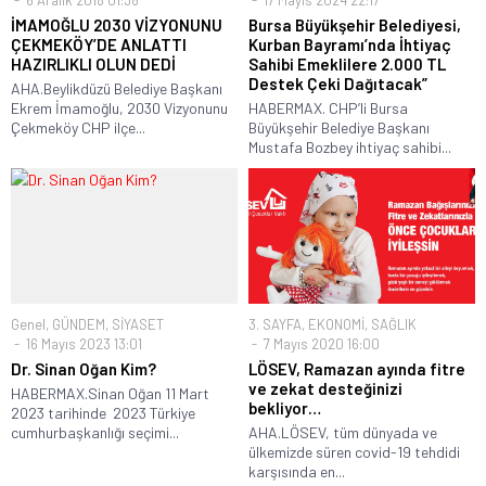
İMAMOĞLU 2030 VİZYONUNU
Bursa Büyükşehir Belediyesi,
ÇEKMEKÖY’DE ANLATTI
Kurban Bayramı’nda İhtiyaç
HAZIRLIKLI OLUN DEDİ
Sahibi Emeklilere 2.000 TL
Destek Çeki Dağıtacak”
AHA.Beylikdüzü Belediye Başkanı
Ekrem İmamoğlu, 2030 Vizyonunu
HABERMAX. CHP’li Bursa
Çekmeköy CHP ilçe...
Büyükşehir Belediye Başkanı
Mustafa Bozbey ihtiyaç sahibi...
Genel
,
GÜNDEM
,
SİYASET
3. SAYFA
,
EKONOMİ
,
SAĞLIK
16 Mayıs 2023 13:01
7 Mayıs 2020 16:00
Dr. Sinan Oğan Kim?
LÖSEV, Ramazan ayında fitre
ve zekat desteğinizi
HABERMAX.Sinan Oğan 11 Mart
bekliyor…
2023 tarihinde 2023 Türkiye
cumhurbaşkanlığı seçimi...
AHA.LÖSEV, tüm dünyada ve
ülkemizde süren covid-19 tehdidi
karşısında en...