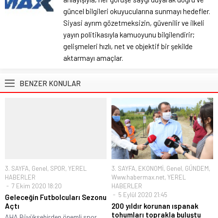
güncel bilgileri okuyucularına sunmayı hedefler.
Siyasi ayrım gözetmeksizin, güvenilir ve ilkeli
yayın politikasıyla kamuoyunu bilgilendirir;
gelişmeleri hızlı, net ve objektif bir şekilde
aktarmayı amaçlar.
BENZER KONULAR
3. SAYFA
,
Genel
,
SPOR
,
YEREL
3. SAYFA
,
EKONOMİ
,
Genel
,
GÜNDEM
,
HABERLER
Www.habermax.net
,
YEREL
7 Ekim 2020 18:20
HABERLER
5 Eylül 2020 21:45
Geleceğin Futbolcuları Sezonu
Açtı
200 yıldır korunan ıspanak
tohumları toprakla buluştu
AHA.Büyükşehirden önemli spor