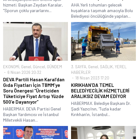
hizmeti. Başkan Zeydan Karalar,
AHA.Yerli tohumları gelecek
“Sporun çoklu yararlarını...
kuşaklara taşımak amacıyla Bolu
Belediyesi öncülüğünde yapılan...
EKONOMİ
,
Genel
,
Güncel
,
GÜNDEM
3. SAYFA
,
Genel
,
SAĞLIK
,
YEREL
6 Nisan 2026 20:32
HABERLER
18 Nisan 2023 17:20
DEVA Partili Hasan Karal’dan
Gıda Fiyatları İçin TBMM’ye
KIRIKHAN’DA TEMEL
Soru Önergesi “Üreticiden
BELEDİYECİLİK HİZMETLERİ
Tüketiciye Fiyat Artışı Yüzde
ARALIKSIZ DEVAM EDİYOR
500’e Dayanıyor”
HABERMAX. Belediye Başkanı Dr.
HABERMAX. DEVA Partisi Genel
Şadi Yazıcı’nın, ‘Tuzla kadar
Başkan Yardımcısı ve İstanbul
Kırıkhan’ın, İstanbul...
Milletvekili Hasan...