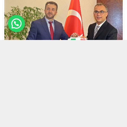
22 EYLÜL 2021 18:41 | SON GÜNCELLENME: 22 EYLÜL 2021 18:47
0
511
A
A
ABONE OL
+
-
AHA.Maltepespor
Başkanı Mehmet Akarsu ve yönetim