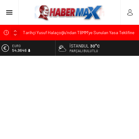
Tarihçi Yusuf Halaçoğlu’ndan TBMM’ye Sunulan Yasa Teklifine
Sert Eleştiri: “Osmanlı’nın Hukuk Anlayışının Gerisine
Düşüldü”
İSTANBUL
30°C
ALTIN
6.488,95
PARÇALI BULUTLU
CHP’nin Eski Tuzla İlçe Başkanı Hasan Uzunyayla’dan Atama
İddialarına Yalanlama
BİST
13.798,82
Başkan Orhan Çerkez duyurdu: Çekmeköy’de Gençlik
Merkezi’nin temeli atıldı
DOLAR
47,5939
CHP’li Önder Ulutaş’tan Üsküdar Başkan Vekili Seçimine
Sert Tepki: “Halkın İradesini Yok Sayma Çabası”
EURO
54,9646
Edremit’te Kaymakam Ahmet Odabaş’a Duygu Dolu Veda
Gecesi