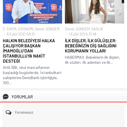
3. SAYFA
,
EKONOMİ
,
Genel
,
GÜNDEM
Genel
,
GÜNDEM
,
SAĞLIK
8 Eylül 2021 09:21
1 Eylül 2024 21:48
HALKIN BELEDİYESİ HALKA
İLK DİŞLER, İLK GÜLÜŞLER:
ÇALIŞIYOR BAŞKAN
BEBEĞİNİZİN DİŞ SAĞLIĞINI
İMAMOĞLU’DAN
KORUMANIN YOLLARI
İSTANBULLUYA NAKİT
HABERMAX. Bebeklerin ilk dişleri,
DESTEĞİ
ilk sözleri, ilk adımları ve ilk...
AHA.İBB, okul masraflarının
başladığı bugünlerde, İstanbulkart
sahiplerine DenizBank işbirliğiyle,
100...
YORUMLAR