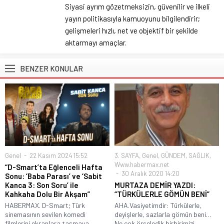
Siyasi ayrım gözetmeksizin, güvenilir ve ilkeli
yayın politikasıyla kamuoyunu bilgilendirir;
gelişmeleri hızlı, net ve objektif bir şekilde
aktarmayı amaçlar.
BENZER KONULAR
Genel
22 Kasım 2024 15:52
3. SAYFA
,
Genel
,
GÜNDEM
,
SAĞLIK
,
Www.habermax.net
“D-Smart’ta Eğlenceli Hafta
30 Aralık 2020 14:20
Sonu: ‘Baba Parası’ ve ‘Sabit
Kanca 3: Son Soru’ ile
MURTAZA DEMİR YAZDI:
Kahkaha Dolu Bir Akşam”
“TÜRKÜLERLE GÖMÜN BENİ”
HABERMAX. D-Smart; Türk
AHA.Vasiyetimdir: Türkülerle,
sinemasının sevilen komedi
deyişlerle, sazlarla gömün beni…
filmlerini ekranlara taşmaya
Ne çok örseledik birbirimizi,