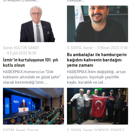
Genel
,
KÜLTÜR SANAT
3. SAYFA
,
Genel
11 Nisan 2023 11:48
8 Eylül 2023 16:36
Bu ambalajlar ile hamburgerin
İzmir’in kurtuluşunun 101. yılı
kağıdını kahvenin bardağını
kutlu olsun
yeme zamanı
HABERMAX.Homeros’un “Gök
HABERMAX.İklim değişikliği, artan
kubbenin altındaki en güzel şehir”
popülasyon, biyolojik çeşitlilik
olarak betimlediği İzmir,...
kaybı, kuraklık ve sel...
EĞİTİM
,
Genel
,
Güncel
3. SAYFA
,
Genel
,
GÜNDEM
,
SİYASET