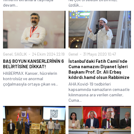
devam...
üzdük,...
Genel
,
SAĞLIK
24 Ekim 2024 22:19
Genel
31 Mayıs 2020 10:47
BAŞ BOYUN KANSERLERİNİN 6
İstanbul’daki Fatih Camii’nde
BELİRTİSİNE DİKKAT!
Cuma namazını Diyanet İşleri
Başkanı Prof. Dr. Ali Erbaş
HABERMAX. Kanser, hücrelerin
kıldırdı.hamd olsun Rabbimize
kontrolsüz ve anormal
çoğalmasıyla ortaya çıkan ve...
AHA.Kovid-19 tedbirleri
kapsamında namazların cemaatle
kılınmasına ara verilen camiler,
Cuma...