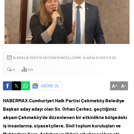
14 ARALIK 2023 10:58 | SON GÜNCELLENME: 14 ARALIK 2023 11:02
0
610
A
A
ABONE OL
+
-
HABERMAX.Cumhuriyet Halk Partisi Çekmeköy Belediye
Başkan aday adayı olan Sn. Orhan Çerkez, geçtiğimiz
akşam Çekmeköy’de düzenlenen bir etkinlikte bölgedeki
iş insanlarına, siyasetçilere, Sivil toplum kuruluşları ve
Muhtarlara Kars, Ardahan ve Iğdır’a ait yöresel kaz eti