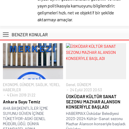
yayın politikasıyla kamuoyunu bilgilendirir;
gelişmeleri hızlı, net ve objektif bir şekilde
aktarmayı amaçlar.
BENZER KONULAR
EKONOMİ
,
GÜNDEM
,
SAĞLIK
,
YEREL
Genel
,
GÜNDEM
HABERLER
24 Eylül 2023 20:53
4 Ekim 2019 21:22
ÜSKÜDAR KÜLTÜR SANAT
Ankara Suyu Temiz
SEZONU MAZHAR ALANSON
KONSERİYLE BAŞLADI
AHA.BAŞKENTLİLER İÇME
SUYUNU GÜVEN İÇİNDE
HABERMAX.Üsküdar Belediyesi
TÜKETİYOR-ASKİ GENEL
2023-2024 Kültür-Sanat sezonu
MÜDÜRLÜĞÜ, DÜNYA
Mazhar Alanson konseriyle başladı.
STANDARTLARINA...
Üsküdar...