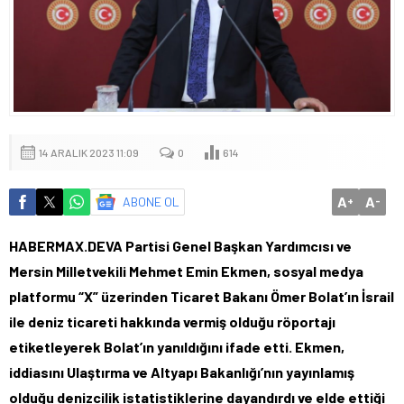
14 ARALIK 2023 11:09
0
614
A
A
ABONE OL
+
-
HABERMAX.DEVA Partisi Genel Başkan Yardımcısı ve
Mersin Milletvekili Mehmet Emin Ekmen, sosyal medya
platformu “X” üzerinden Ticaret Bakanı Ömer Bolat’ın İsrail
ile deniz ticareti hakkında vermiş olduğu röportajı
etiketleyerek Bolat’ın yanıldığını ifade etti. Ekmen,
iddiasını Ulaştırma ve Altyapı Bakanlığı’nın yayınlamış
olduğu denizcilik istatistiklerine dayandırdı ve elde ettiği