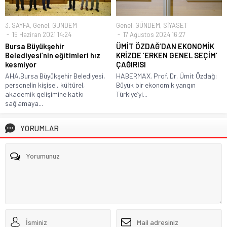
3. SAYFA
,
Genel
,
GÜNDEM
Genel
,
GÜNDEM
,
SİYASET
15 Haziran 2021 14:24
17 Ağustos 2024 16:27
Bursa Büyükşehir
ÜMİT ÖZDAĞ’DAN EKONOMİK
Belediyesi’nin eğitimleri hız
KRİZDE ‘ERKEN GENEL SEÇİM’
kesmiyor
ÇAĞIRISI
AHA.Bursa Büyükşehir Belediyesi,
HABERMAX. Prof. Dr. Ümit Özdağ:
personelin kişisel, kültürel,
Büyük bir ekonomik yangın
akademik gelişimine katkı
Türkiye’yi...
sağlamaya...
YORUMLAR