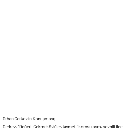
Orhan Çerkez’in Konuşması;
Çerkez, “Değerli Çekmeköylüler, kıymetli komşularım, sevgili ilçe