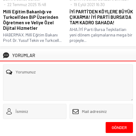
22 Temmuz 2025 15:48
19 Eylül 2021 16:30
Millî Eğitim Bakanlığı ve
İYİ PARTİ’DEN KÖYLERE BÜYÜK
Turkcell’den BiP Üzerinden
ÇIKARMA! İYİ PARTİ BURSA’DA
Öğretmen ve Veliye Özel
TAM KADRO SAHADA!
Dijital Hizmetler
AHA.İYİ Parti Bursa Teşkilatları
HABERMAX. Millî Eğitim Bakanı
yeni dönem çalışmalarına mega bir
Prof. Dr. Yusuf Tekin ve Turkcell...
projeyle...
YORUMLAR