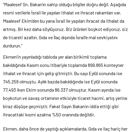
“Maalesef Sn. Bakan’ın sahip olduğu bilgiler doğru değil. Aşağıda
resmi verilerle İsrail ile yapılan ithalat ve ihracat rakamları var.
Maalesef Ekim’den bu yana İsrail ile yapılan ihracat da ithalat da
artmış. Bir kez daha söylüyoruz. Biz ürünleri boykot ediyoruz, siz
de ticareti azaltın. Gıda ve İlaç dışında İsrail’e mal sevkiyatını
durdurun.”
Ekmen’in yayınladığı tabloda yer alan birikimli toplama
bakıldığında Kasım sonu itibariyle toplamda 899.865 konteyner
ithalat ve ihracat için gelip gitmiştir. Bu sayı Eylül sonunda ise
745.259 olmuştu. Aylık bazda bakıldığında ise Eylül sonunda
77.493 iken Ekim sonunda 86.337 olmuştur. Kasım ayında ise
boykotun ve savaş ortamının etkisiyle ticaret hacmi, artış yerine
biraz düşüşe geçmiştir. Fakat Sayın Bakan’ın iddia ettiği gibi
ihracattaki kısmi azalma %50 oranında değildir.
Ekmen, daha önce de yaptığı açıklamalarda, Gıda ve ilaç hariç her