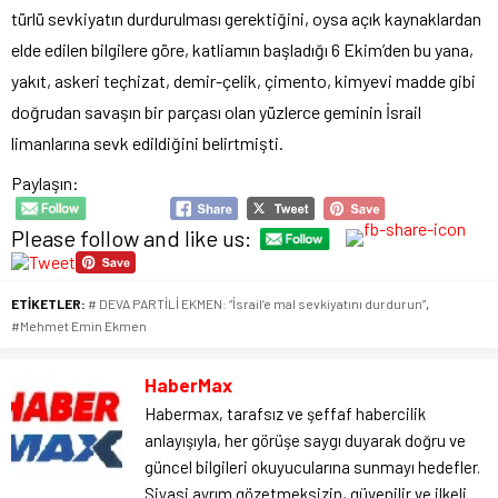
türlü sevkiyatın durdurulması gerektiğini, oysa açık kaynaklardan
elde edilen bilgilere göre, katliamın başladığı 6 Ekim’den bu yana,
yakıt, askeri teçhizat, demir-çelik, çimento, kimyevi madde gibi
doğrudan savaşın bir parçası olan yüzlerce geminin İsrail
limanlarına sevk edildiğini belirtmişti.
Paylaşın:
Please follow and like us:
ETİKETLER:
# DEVA PARTİLİ EKMEN: “İsrail’e mal sevkiyatını durdurun”
,
#Mehmet Emin Ekmen
HaberMax
Habermax, tarafsız ve şeffaf habercilik
anlayışıyla, her görüşe saygı duyarak doğru ve
güncel bilgileri okuyucularına sunmayı hedefler.
Siyasi ayrım gözetmeksizin, güvenilir ve ilkeli