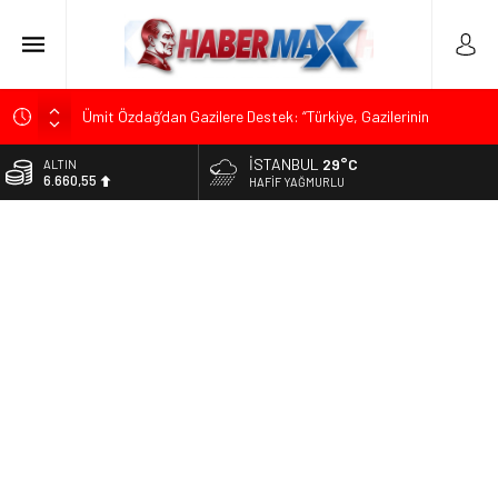
Ümit Özdağ’dan Gazilere Destek: “Türkiye, Gazilerinin
Taleplerini Kabul Etmeli”
İSTANBUL
29°C
TOKDEF Başkanı Fevzi Can Büşürüm’de Sert Konuştu: “Bu
BİST
13.779,39
HAFIF YAĞMURLU
Toprakları Teslim Etmeyeceğiz”
Çevrecik Büşürüm Yayla Şenliği’nde Siyaset ve Memleket
DOLAR
47,7111
Buluştu: Kurtgöz’den “Yeni Yolda Birlikte Yürüyeceğiz” Mesajı
TKP Genel Sekreteri Kemal Okuyan Havana’da Konuştu:
EURO
55,1881
“Zincirlerini Kırması Gereken İşçi Sınıfıdır”
Muharrem İnce’den Mehmet Şimşek’e Sert Tepki: “Düşün Bu
ALTIN
6.660,55
Milletin Yakasından”