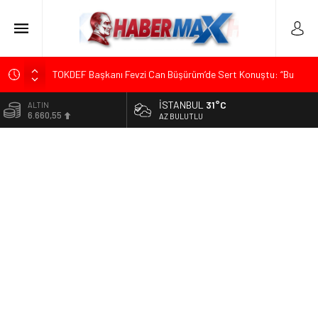
TOKDEF Başkanı Fevzi Can Büşürüm’de Sert Konuştu: “Bu
Toprakları Teslim Etmeyeceğiz”
İSTANBUL
31°C
ALTIN
Çevrecik Büşürüm Yayla Şenliği’nde Siyaset ve Memleket
6.660,55
AZ BULUTLU
Buluştu: Kurtgöz’den “Yeni Yolda Birlikte Yürüyeceğiz” Mesajı
BİST
TKP Genel Sekreteri Kemal Okuyan Havana’da Konuştu:
13.779,39
“Zincirlerini Kırması Gereken İşçi Sınıfıdır”
DOLAR
Menderes Belediye Başkanı İlkay Çiçek Görevden
47,7111
Uzaklaştırıldı
EURO
Ümit Özdağ’dan Gazilere Destek: “Türkiye, Gazilerinin
55,1881
Taleplerini Kabul Etmeli”