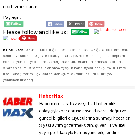
uca hizmet sunar.
Paylaşın:
Please follow and like us:
ETİKETLER:
- #Sürdürülebilir Şehirler
,
"deprem riski"
,
#6 Şubat depremi
,
#akıllı
şehirler
,
#Altensis
,
#çevre dostu yapılar
,
#çevreci #teknolojiler.
,
#deprem
sonrası yeniden yapılanma
,
#enerji tasarrufu
,
#Kahramanmaraş depremi
,
#karbon salımı
,
#kentsel planlama
,
#yeşil binalar
,
#yeşil dönüşüm
,
Dr. Emre
Ilıcalı
,
enerji verimliliği
,
Kentsel dönüşüm
,
sürdürülebilirlik
,
Türkiye
,
yenilenebilir enerji
HaberMax
Habermax, tarafsız ve şeffaf habercilik
anlayışıyla, her görüşe saygı duyarak doğru ve
güncel bilgileri okuyucularına sunmayı hedefler.
Siyasi ayrım gözetmeksizin, güvenilir ve ilkeli
yayın politikasıyla kamuoyunu bilgilendirir;