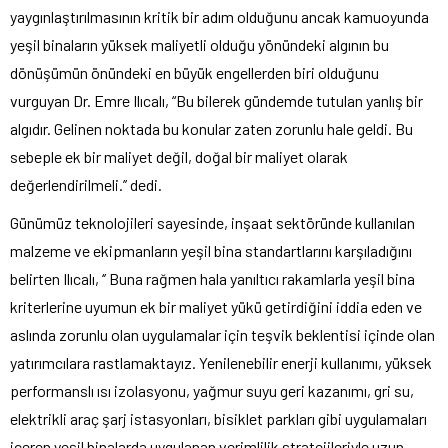
yaygınlaştırılmasının kritik bir adım olduğunu ancak kamuoyunda
yeşil binaların yüksek maliyetli olduğu yönündeki algının bu
dönüşümün önündeki en büyük engellerden biri olduğunu
vurguyan Dr. Emre Ilıcalı, “Bu bilerek gündemde tutulan yanlış bir
algıdır. Gelinen noktada bu konular zaten zorunlu hale geldi. Bu
sebeple ek bir maliyet değil, doğal bir maliyet olarak
değerlendirilmeli.’’ dedi.
Günümüz teknolojileri sayesinde, inşaat sektöründe kullanılan
malzeme ve ekipmanların yeşil bina standartlarını karşıladığını
belirten Ilıcalı, ‘’ Buna rağmen hala yanıltıcı rakamlarla yeşil bina
kriterlerine uyumun ek bir maliyet yükü getirdiğini iddia eden ve
aslında zorunlu olan uygulamalar için teşvik beklentisi içinde olan
yatırımcılara rastlamaktayız. Yenilenebilir enerji kullanımı, yüksek
performanslı ısı izolasyonu, yağmur suyu geri kazanımı, gri su,
elektrikli araç şarj istasyonları, bisiklet parkları gibi uygulamaları
içeren yeşil binalarda uygulanan verimlilik stratejileriyle uzun