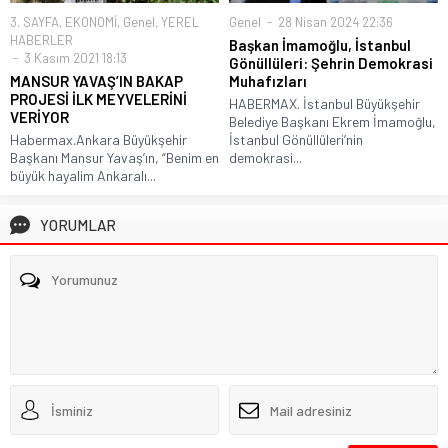
3. SAYFA
,
EKONOMİ
,
Genel
,
YEREL
Genel
28 Nisan 2024 22:36
HABERLER
Başkan İmamoğlu, İstanbul
3 Kasım 2021 18:13
Gönüllüleri: Şehrin Demokrasi
MANSUR YAVAŞ’IN BAKAP
Muhafızları
PROJESİ İLK MEYVELERİNİ
HABERMAX. İstanbul Büyükşehir
VERİYOR
Belediye Başkanı Ekrem İmamoğlu,
Habermax.Ankara Büyükşehir
İstanbul Gönüllüleri’nin
Başkanı Mansur Yavaş’ın, “Benim en
demokrasi...
büyük hayalim Ankaralı...
YORUMLAR