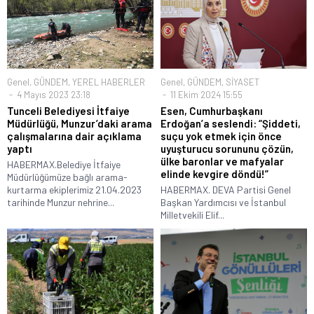
Genel
,
GÜNDEM
,
YEREL HABERLER
Genel
,
GÜNDEM
,
SİYASET
4 Mayıs 2023 23:18
11 Ekim 2024 15:55
Tunceli Belediyesi İtfaiye
Esen, Cumhurbaşkanı
Müdürlüğü, Munzur’daki arama
Erdoğan’a seslendi: “Şiddeti,
çalışmalarına dair açıklama
suçu yok etmek için önce
yaptı
uyuşturucu sorununu çözün,
ülke baronlar ve mafyalar
HABERMAX.Belediye İtfaiye
elinde kevgire döndü!”
Müdürlüğümüze bağlı arama-
kurtarma ekiplerimiz 21.04.2023
HABERMAX. DEVA Partisi Genel
tarihinde Munzur nehrine...
Başkan Yardımcısı ve İstanbul
Milletvekili Elif...