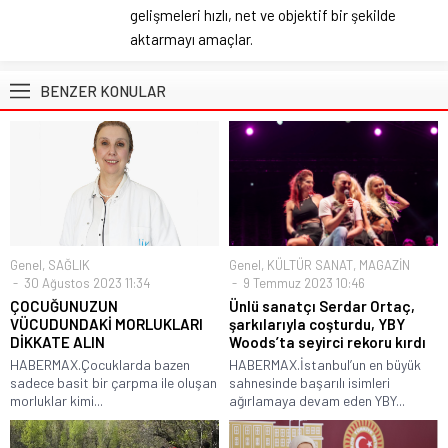
gelişmeleri hızlı, net ve objektif bir şekilde
aktarmayı amaçlar.
BENZER KONULAR
Genel
,
SAĞLIK
Genel
,
KÜLTÜR SANAT
,
MAGAZİN
30 Ağustos 2023 11:34
9 Temmuz 2023 10:46
ÇOCUĞUNUZUN
Ünlü sanatçı Serdar Ortaç,
VÜCUDUNDAKİ MORLUKLARI
şarkılarıyla coşturdu, YBY
DİKKATE ALIN
Woods’ta seyirci rekoru kırdı
HABERMAX.Çocuklarda bazen
HABERMAX.İstanbul’un en büyük
sadece basit bir çarpma ile oluşan
sahnesinde başarılı isimleri
morluklar kimi...
ağırlamaya devam eden YBY...