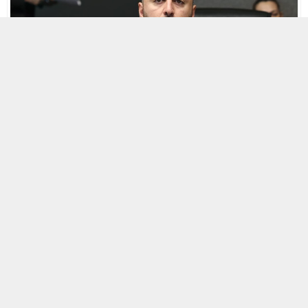
5 MART 2025 21:23
0
525
A
A
ABONE OL
+
-
HABERMAX. ‘Kartalkaya’da Bulunan Bir Otelde Meydana
Gelen Yangını Araştırma Komisyonu’, Türkiye Büyük Millet
Meclisinde (TBMM), Çalışma ve Sosyal Güvenlik Bakanlığı
yetkililerini dinledi. DEVA Partisi Genel Başkan Yardımcısı