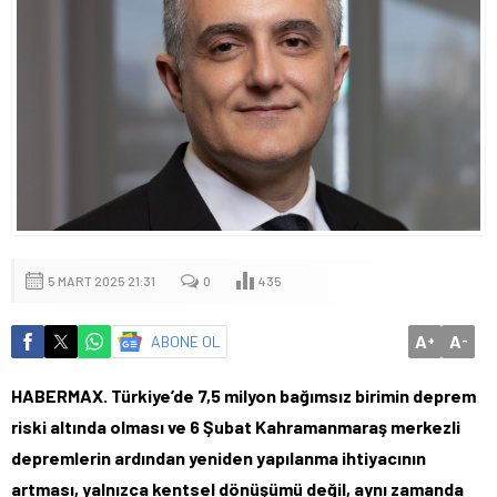
5 MART 2025 21:31
0
435
A
A
ABONE OL
+
-
HABERMAX. Türkiye’de 7,5 milyon bağımsız birimin deprem
riski altında olması ve 6 Şubat Kahramanmaraş merkezli
depremlerin ardından yeniden yapılanma ihtiyacının
artması, yalnızca kentsel dönüşümü değil, aynı zamanda