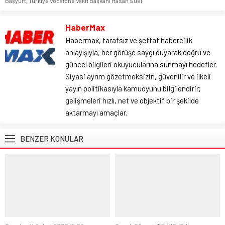
Başyurt
,
Türkiye Vodafone Vakfı Başkanı Hasan Süel
HaberMax
Habermax, tarafsız ve şeffaf habercilik
anlayışıyla, her görüşe saygı duyarak doğru ve
güncel bilgileri okuyucularına sunmayı hedefler.
Siyasi ayrım gözetmeksizin, güvenilir ve ilkeli
yayın politikasıyla kamuoyunu bilgilendirir;
gelişmeleri hızlı, net ve objektif bir şekilde
aktarmayı amaçlar.
BENZER KONULAR