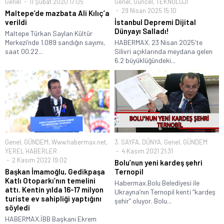
Genel
11 Şubat 2020 17:05
Genel
,
Güncel
,
TEKNOLOJİ
29 Nisan 2025 15:10
Maltepe’de mazbata Ali Kılıç’a
verildi
İstanbul Depremi Dijital
Dünyayı Salladı!
Maltepe Türkan Saylan Kültür
Merkezi’nde 1.089 sandığın sayımı,
HABERMAX. 23 Nisan 2025’te
saat 00.22...
Silivri açıklarında meydana gelen
6.2 büyüklüğündeki...
Genel
,
GÜNDEM
,
Www.habermax.net
,
3. SAYFA
,
DÜNYA
,
Genel
,
GÜNDEM
YEREL HABERLER
4 Kasım 2021 21:31
2 Kasım 2022 19:02
Bolu’nun yeni kardeş şehri
Başkan İmamoğlu, Gedikpaşa
Ternopil
Katlı Otoparkı’nın temelini
Habermax.Bolu Belediyesi ile
attı. Kentin yılda 16-17 milyon
Ukrayna’nın Ternopil kenti “kardeş
turiste ev sahipliği yaptığını
şehir” oluyor. Bolu...
söyledi
HABERMAX.İBB Başkanı Ekrem