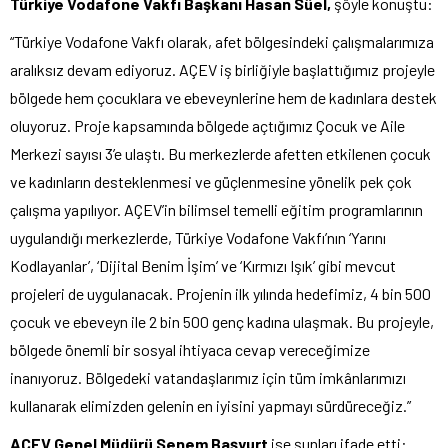
Türkiye Vodafone Vakfı Başkanı Hasan Süel,
şöyle konuştu:
“Türkiye Vodafone Vakfı olarak, afet bölgesindeki çalışmalarımıza
aralıksız devam ediyoruz. AÇEV iş birliğiyle başlattığımız projeyle
bölgede hem çocuklara ve ebeveynlerine hem de kadınlara destek
oluyoruz. Proje kapsamında bölgede açtığımız Çocuk ve Aile
Merkezi sayısı 3’e ulaştı. Bu merkezlerde afetten etkilenen çocuk
ve kadınların desteklenmesi ve güçlenmesine yönelik pek çok
çalışma yapılıyor. AÇEV’in bilimsel temelli eğitim programlarının
uygulandığı merkezlerde, Türkiye Vodafone Vakfı’nın ‘Yarını
Kodlayanlar’, ‘Dijital Benim İşim’ ve ‘Kırmızı Işık’ gibi mevcut
projeleri de uygulanacak. Projenin ilk yılında hedefimiz, 4 bin 500
çocuk ve ebeveyn ile 2 bin 500 genç kadına ulaşmak. Bu projeyle,
bölgede önemli bir sosyal ihtiyaca cevap vereceğimize
inanıyoruz. Bölgedeki vatandaşlarımız için tüm imkânlarımızı
kullanarak elimizden gelenin en iyisini yapmayı sürdüreceğiz.”
AÇEV Genel Müdürü Senem Başyurt
ise şunları ifade etti: