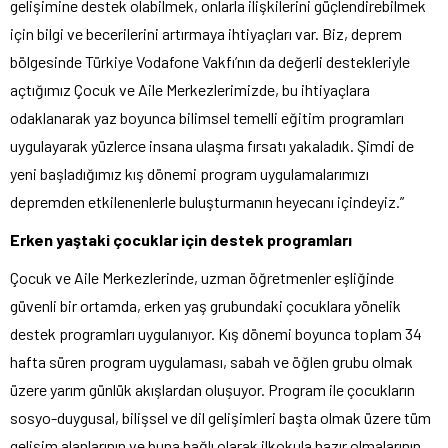
gelişimine destek olabilmek, onlarla ilişkilerini güçlendirebilmek
için bilgi ve becerilerini artırmaya ihtiyaçları var. Biz, deprem
bölgesinde Türkiye Vodafone Vakfı’nın da değerli destekleriyle
açtığımız Çocuk ve Aile Merkezlerimizde, bu ihtiyaçlara
odaklanarak yaz boyunca bilimsel temelli eğitim programları
uygulayarak yüzlerce insana ulaşma fırsatı yakaladık. Şimdi de
yeni başladığımız kış dönemi program uygulamalarımızı
depremden etkilenenlerle buluşturmanın heyecanı içindeyiz.”
Erken yaştaki çocuklar için destek programları
Çocuk ve Aile Merkezlerinde, uzman öğretmenler eşliğinde
güvenli bir ortamda, erken yaş grubundaki çocuklara yönelik
destek programları uygulanıyor. Kış dönemi boyunca toplam 34
hafta süren program uygulaması, sabah ve öğlen grubu olmak
üzere yarım günlük akışlardan oluşuyor. Program ile çocukların
sosyo-duygusal, bilişsel ve dil gelişimleri başta olmak üzere tüm
gelişim alanlarının ve buna bağlı olarak ilkokula hazır olmalarının