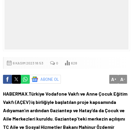
6 KASIM 2023 18:53
0
628
A
A
ABONE OL
+
-
HABERMAX.Türkiye Vodafone Vakfı ve Anne Çocuk Eğitim
Vakfı (AÇEV) iş birliğiyle başlatılan proje kapsamında
Adıyaman’ın ardından Gaziantep ve Hatay’da da Çocuk ve
Aile Merkezleri kuruldu. Gaziantep’teki merkezin açılışını
TC Aile ve Sosyal Hizmetler Bakanı Mahinur Özdemir