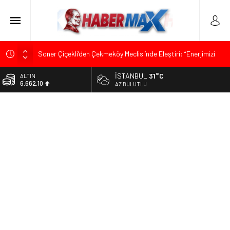
Soner Çiçekli’den Çekmeköy Meclisi’nde Eleştiri: “Enerjimizi
Hizmete Değil, Krizlere Harcadık”
İSTANBUL
31°C
ALTIN
Edremit’te Kaymakam Ahmet Odabaş’a Duygu Dolu Veda
6.662,10
AZ BULUTLU
Gecesi
BİST
Tarihçi Yusuf Halaçoğlu’ndan TBMM’ye Sunulan Yasa Teklifine
13.779,39
Sert Eleştiri: “Osmanlı’nın Hukuk Anlayışının Gerisine
Düşüldü”
DOLAR
47,6954
CHP’nin Eski Tuzla İlçe Başkanı Hasan Uzunyayla’dan Atama
İddialarına Yalanlama
EURO
55,1824
İdris Şahin’den Adalet Komisyonu’nda Sert Tepki: “Bu Yol Yol
Değil”