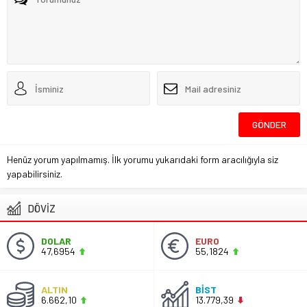
Henüz yorum yapılmamış. İlk yorumu yukarıdaki form aracılığıyla siz
yapabilirsiniz.
DÖVİZ
DOLAR
EURO
47,6954
55,1824
ALTIN
BİST
6.662,10
13.779,39