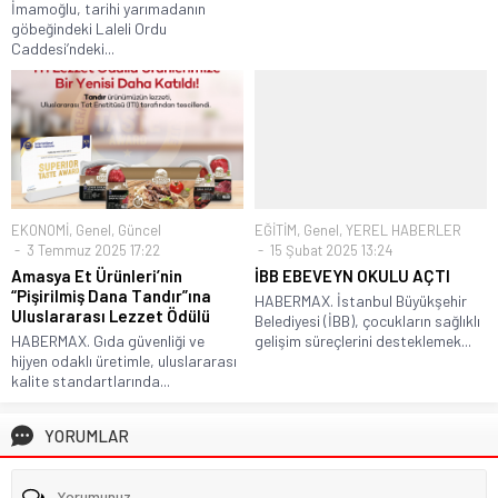
İmamoğlu, tarihi yarımadanın
göbeğindeki Laleli Ordu
Caddesi’ndeki...
EKONOMİ
,
Genel
,
Güncel
EĞİTİM
,
Genel
,
YEREL HABERLER
3 Temmuz 2025 17:22
15 Şubat 2025 13:24
Amasya Et Ürünleri’nin
İBB EBEVEYN OKULU AÇTI
“Pişirilmiş Dana Tandır”ına
HABERMAX. İstanbul Büyükşehir
Uluslararası Lezzet Ödülü
Belediyesi (İBB), çocukların sağlıklı
HABERMAX. Gıda güvenliği ve
gelişim süreçlerini desteklemek...
hijyen odaklı üretimle, uluslararası
kalite standartlarında...
YORUMLAR