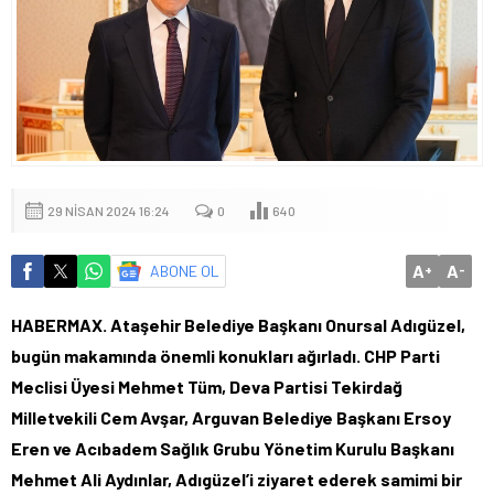
29 NISAN 2024 16:24
0
640
A
A
ABONE OL
+
-
HABERMAX. Ataşehir Belediye Başkanı Onursal Adıgüzel,
bugün makamında önemli konukları ağırladı. CHP Parti
Meclisi Üyesi Mehmet Tüm, Deva Partisi Tekirdağ
Milletvekili Cem Avşar, Arguvan Belediye Başkanı Ersoy
Eren ve Acıbadem Sağlık Grubu Yönetim Kurulu Başkanı
Mehmet Ali Aydınlar, Adıgüzel’i ziyaret ederek samimi bir