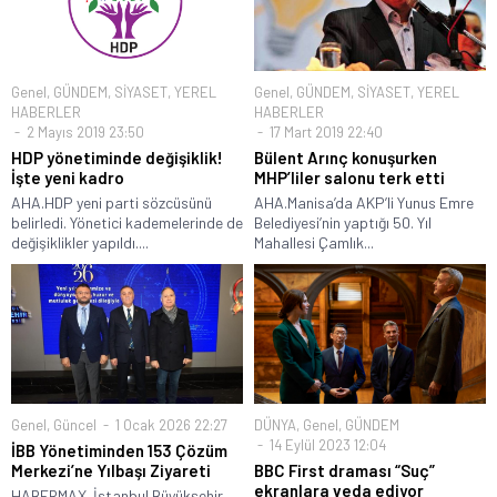
Genel
,
GÜNDEM
,
SİYASET
,
YEREL
Genel
,
GÜNDEM
,
SİYASET
,
YEREL
HABERLER
HABERLER
2 Mayıs 2019 23:50
17 Mart 2019 22:40
HDP yönetiminde değişiklik!
Bülent Arınç konuşurken
İşte yeni kadro
MHP’liler salonu terk etti
AHA.HDP yeni parti sözcüsünü
AHA.Manisa’da AKP’li Yunus Emre
belirledi. Yönetici kademelerinde de
Belediyesi’nin yaptığı 50. Yıl
değişiklikler yapıldı....
Mahallesi Çamlık...
Genel
,
Güncel
1 Ocak 2026 22:27
DÜNYA
,
Genel
,
GÜNDEM
14 Eylül 2023 12:04
İBB Yönetiminden 153 Çözüm
Merkezi’ne Yılbaşı Ziyareti
BBC First draması “Suç”
ekranlara veda ediyor
HABERMAX. İstanbul Büyükşehir