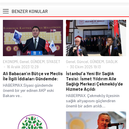
BENZER KONULAR
EKONOMİ
,
Genel
,
GÜNDEM
,
SİYASET
Genel
,
Güncel
,
GÜNDEM
,
SAĞLIK
16 Aralık 2023 12:29
30 Ekim 2025 19:13
Ali Babacan’ın Bütçe ve Meclis
İstanbul’a Yeni Bir Sağlık
İle İlgili İddiaları Gündemde:
Tesisi: İsmet Yıldırım Aile
Sağlığı Merkezi Çekmeköy’de
HABERMAX.Siyasi gündemde
Hizmete Açıldı
önemli bir yer edinen AKP eski
Bakanı ve...
HABERMAX. Çekmeköy ilçesinin
sağlık altyapısını güçlendiren
önemli bir adım atıldı....