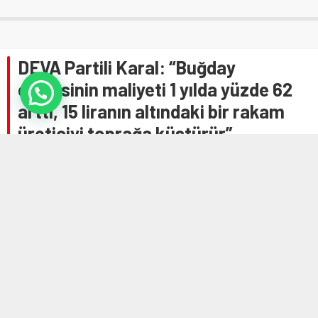
DEVA Partili Karal: “Buğday
çiftçisinin maliyeti 1 yılda yüzde 62
arttı, 15 liranın altındaki bir rakam
üreticiyi toprağa küstürür”
Anasayfa
»
Genel
»
DEVA Partili Karal: “Buğday çiftçisinin maliyeti 1 yılda yüzde
62 arttı, 15 liranın altındaki bir rakam üreticiyi toprağa küstürür”