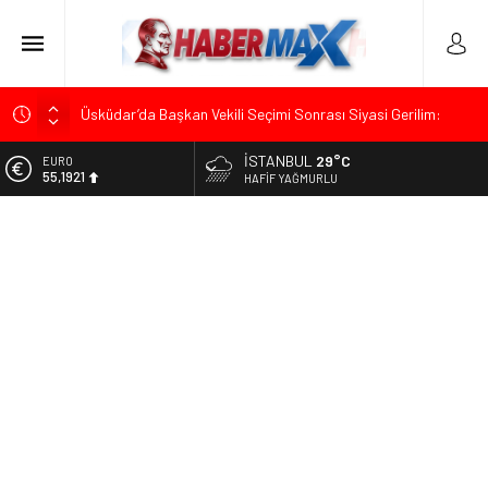
Üsküdar’da Başkan Vekili Seçimi Sonrası Siyasi Gerilim:
Özgür Çelik’ten “Sinsi Plan ve Operasyon” Tepkisi
İSTANBUL
29°C
ALTIN
Muharrem İnce’den Mehmet Şimşek’e Sert Tepki: “Düşün Bu
6.659,09
HAFIF YAĞMURLU
Milletin Yakasından”
BİST
Ümit Özdağ’dan Gazilere Destek: “Türkiye, Gazilerinin
13.779,39
Taleplerini Kabul Etmeli”
DOLAR
TOKDEF Başkanı Fevzi Can Büşürüm’de Sert Konuştu: “Bu
47,7155
Toprakları Teslim Etmeyeceğiz”
EURO
Kılıçdaroğlu’ndan “Türk Baharı” Mesajı: “Milletimizin Birliği
55,1921
Karşısında Zemheri Kışı Yaşatacağız”