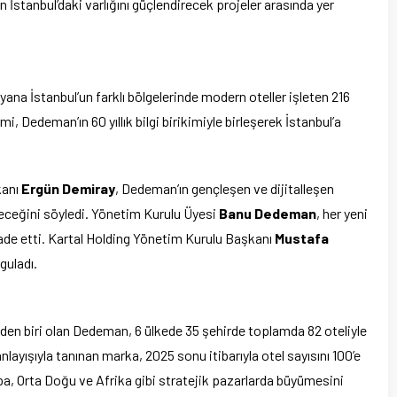
stanbul’daki varlığını güçlendirecek projeler arasında yer
 yana İstanbul’un farklı bölgelerinde modern oteller işleten 216
i, Dedeman’ın 60 yıllık bilgi birikimiyle birleşerek İstanbul’a
kanı
Ergün Demiray
, Dedeman’ın gençleşen ve dijitalleşen
receğini söyledi. Yönetim Kurulu Üyesi
Banu Dedeman
, her yeni
 ifade etti. Kartal Holding Yönetim Kurulu Başkanı
Mustafa
guladı.
rinden biri olan Dedeman, 6 ülkede 35 şehirde toplamda 82 oteliyle
nlayışıyla tanınan marka, 2025 sonu itibarıyla otel sayısını 100’e
a, Orta Doğu ve Afrika gibi stratejik pazarlarda büyümesini