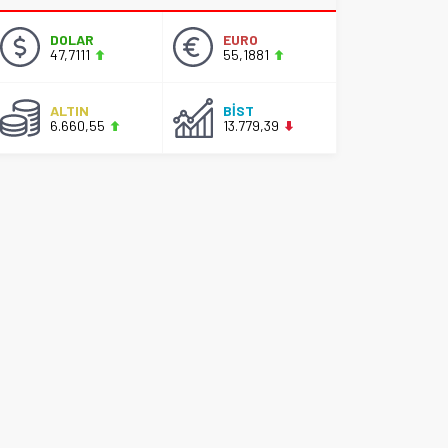
DOLAR
EURO
47,7111
55,1881
ALTIN
BİST
6.660,55
13.779,39