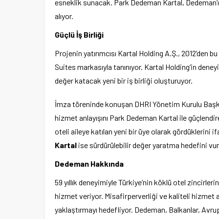
esneklik sunacak. Park Dedeman Kartal, Dedeman’ın İ
alıyor.
Güçlü İş Birliği
Projenin yatırımcısı Kartal Holding A.Ş., 2012’den bu
Suites markasıyla tanınıyor. Kartal Holding’in deneyim
değer katacak yeni bir iş birliği oluşturuyor.
İmza töreninde konuşan DHRI Yönetim Kurulu Baş
hizmet anlayışını Park Dedeman Kartal ile güçlendi
oteli aileye katılan yeni bir üye olarak gördüklerini
Kartal
ise sürdürülebilir değer yaratma hedefini vur
Dedeman Hakkında
59 yıllık deneyimiyle Türkiye’nin köklü otel zincirle
hizmet veriyor. Misafirperverliği ve kaliteli hizmet a
yaklaştırmayı hedefliyor. Dedeman, Balkanlar, Avrup