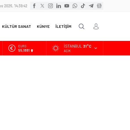
os 2026, 14:39:44
KÜLTÜR SANAT
KÜNYE
İLETİŞİM
İSTANBUL
31°C
ALTIN
6.660,55
AÇIK
BİST
13.779,39
DOLAR
47,7111
EURO
55,1881