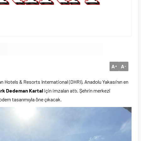
A
A
+
-
eman Hotels & Resorts International (DHRI), Anadolu Yakası’nın en
rk Dedeman Kartal
için imzaları attı. Şehrin merkezî
odern tasarımıyla öne çıkacak.