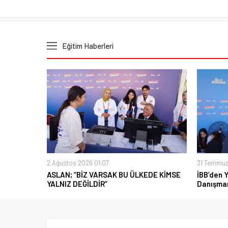
Eğitim Haberleri
2 Ağustos 2026 01:07
31 Temmuz
ASLAN; “BİZ VARSAK BU ÜLKEDE KİMSE
İBB’den 
YALNIZ DEĞİLDİR”
Danışman