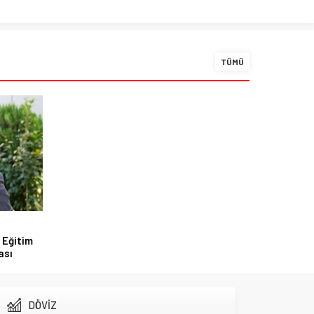
TÜMÜ
 Eğitim
ası
DÖVİZ