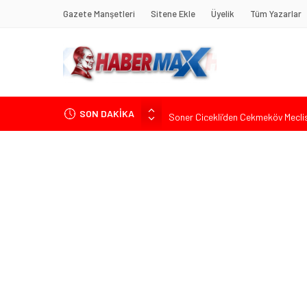
Gazete Manşetleri
Sitene Ekle
Üyelik
Tüm Yazarlar
SON DAKİKA
Soner Çiçekli’den Çekmeköy Meclisi’
Edremit’te Kaymakam Ahmet Odab
Tarihçi Yusuf Halaçoğlu’ndan TBMM’
Gerisine Düşüldü”
CHP’nin Eski Tuzla İlçe Başkanı 
İdris Şahin’den Adalet Komisyonu’n