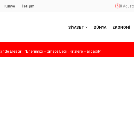
Künye
İletişim
8 Ağust
SİYASET
DÜNYA
EKONOMİ
nde Eleştiri: “Enerjimizi Hizmete Değil, Krizlere Harcadık”
aş’a Duygu Dolu Veda Gecesi
ye Sunulan Yasa Teklifine Sert Eleştiri: “Osmanlı’nın Hukuk Anlayışının
Hasan Uzunyayla’dan Atama İddialarına Yalanlama
da Sert Tepki: “Bu Yol Yol Değil”