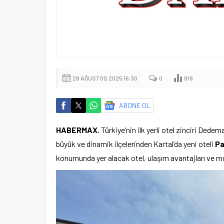
28 AĞUSTOS 2025 16:30
0
818
ABONE OL
HABERMAX
. Türkiye’nin ilk yerli otel zinciri Ded
büyük ve dinamik ilçelerinden Kartal’da yeni oteli
Pa
konumunda yer alacak otel, ulaşım avantajları ve m