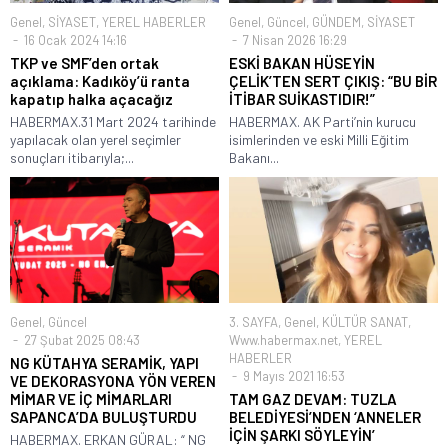
Genel
,
SİYASET
,
YEREL HABERLER
Genel
,
Güncel
,
GÜNDEM
,
SİYASET
16 Ocak 2024 14:16
7 Nisan 2026 16:29
TKP ve SMF’den ortak
ESKİ BAKAN HÜSEYİN
açıklama: Kadıköy’ü ranta
ÇELİK’TEN SERT ÇIKIŞ: “BU BİR
kapatıp halka açacağız
İTİBAR SUİKASTIDIR!”
HABERMAX.31 Mart 2024 tarihinde
HABERMAX. AK Parti’nin kurucu
yapılacak olan yerel seçimler
isimlerinden ve eski Milli Eğitim
sonuçları itibarıyla;...
Bakanı...
Genel
,
Güncel
3. SAYFA
,
Genel
,
KÜLTÜR SANAT
,
27 Şubat 2025 08:43
Www.habermax.net
,
YEREL
HABERLER
NG KÜTAHYA SERAMİK, YAPI
9 Mayıs 2021 16:53
VE DEKORASYONA YÖN VEREN
MİMAR VE İÇ MİMARLARI
TAM GAZ DEVAM: TUZLA
SAPANCA’DA BULUŞTURDU
BELEDİYESİ’NDEN ‘ANNELER
İÇİN ŞARKI SÖYLEYİN’
HABERMAX. ERKAN GÜRAL: “ NG