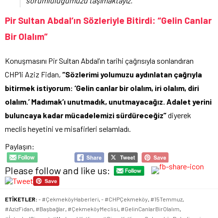
sorumluluğumuzu taşımaktayız.”
Pir Sultan Abdal’ın Sözleriyle Bitirdi: “Gelin Canlar
Bir Olalım”
Konuşmasını Pir Sultan Abdal’ın tarihi çağrısıyla sonlandıran
CHP’li Aziz Fidan,
“Sözlerimi yolumuzu aydınlatan çağrıyla
bitirmek istiyorum: ‘Gelin canlar bir olalım, iri olalım, diri
olalım.’ Madımak’ı unutmadık, unutmayacağız. Adalet yerini
buluncaya kadar mücadelemizi sürdüreceğiz”
diyerek
meclis heyetini ve misafirleri selamladı.
Paylaşın:
Please follow and like us:
ETİKETLER:
- #ÇekmeköyHaberleri
,
- #CHPÇekmeköy
,
#15Temmuz
,
#AzizFidan
,
#Başbağlar
,
#ÇekmeköyMeclisi
,
#GelinCanlarBirOlalım
,