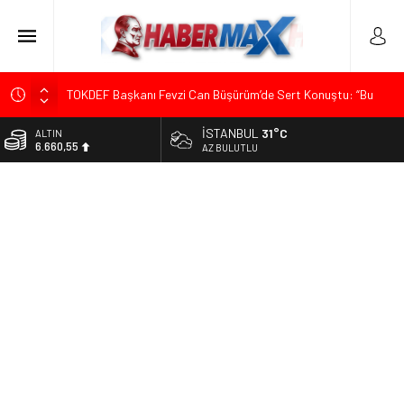
TOKDEF Başkanı Fevzi Can Büşürüm’de Sert Konuştu: “Bu
Toprakları Teslim Etmeyeceğiz”
İSTANBUL
31°C
ALTIN
Çevrecik Büşürüm Yayla Şenliği’nde Siyaset ve Memleket
6.660,55
AZ BULUTLU
Buluştu: Kurtgöz’den “Yeni Yolda Birlikte Yürüyeceğiz” Mesajı
BİST
TKP Genel Sekreteri Kemal Okuyan Havana’da Konuştu:
13.779,39
“Zincirlerini Kırması Gereken İşçi Sınıfıdır”
DOLAR
Menderes Belediye Başkanı İlkay Çiçek Görevden
47,7111
Uzaklaştırıldı
EURO
Ümit Özdağ’dan Gazilere Destek: “Türkiye, Gazilerinin
55,1881
Taleplerini Kabul Etmeli”