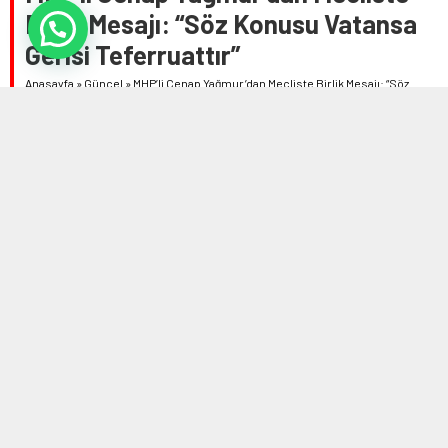
Birlik Mesajı: “Söz Konusu Vatansa
Gerisi Teferruattır”
Anasayfa
»
Güncel
»
MHP’li Cenap Yağmur’dan Mecliste Birlik Mesajı: “Söz
Konusu Vatansa Gerisi Teferruattır”
6 TEMMUZ 2026 22:18
0
702