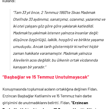
kullandı:
“Tam 33 yıl önce, 2 Temmuz 1993’te Sivas Madımak
Oteli’nde 33 aydınımız, sanatçımız, ozanımız, yazarımız ve
iki otel çalışanı göz göre göre yakılarak katledildi.
Madımak’ta yakılmak istenen yalnızca insanlar değil;
düşünce özgürlüğü, laiklik, hoşgörü ve birlikte yaşama
umuduydu. Ancak tarih göstermiştir ki nefret hiçbir
zaman hakikate varamamıştır. Madımak yalnızca
Alevilerin acısı değildir, bu ülkenin ortak vicdanında
kanayan bir yaradır.”
“Başbağlar ve 15 Temmuz Unutulmayacak”
Konuşmasında toplumsal acıların ortaklığına değinen Fidan,
Erzincan Başbağlar Katliamı’nı ve 15 Temmuz hain darbe
girişimini de unutmadıklarını belirtti.
Fidan,
“Erzincan