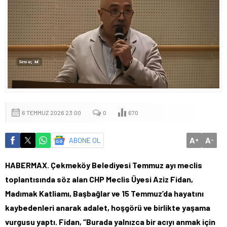
6 TEMMUZ 2026 23:00
0
670
A
A
ABONE OL
+
-
HABERMAX. Çekmeköy Belediyesi Temmuz ayı meclis
toplantısında söz alan CHP Meclis Üyesi Aziz Fidan,
Madımak Katliamı, Başbağlar ve 15 Temmuz’da hayatını
kaybedenleri anarak adalet, hoşgörü ve birlikte yaşama
vurgusu yaptı. Fidan, “Burada yalnızca bir acıyı anmak için