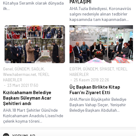
PAYLAŞIMI
Kütahya Seramik olarak dünyada
ilk...
AHA.Tuzla Belediyesi, Koronavirüs
salgını nedeniyle alınan tedbirler
kapsamında tam kapanmadan...
Genel
,
GÜNDEM
,
SAĞLIK
,
EĞİTİM
,
GÜNDEM
,
SİYASET
,
YEREL
Www.habermax.net
,
YEREL
HABERLER
HABERLER
25 Kasım 2019 22:26
23 Mart 2021 17:50
Üç Başkan Birlikte Kitap
Kızılcahamam Belediye
Fuarı’nı Ziyaret Etti
Başkanı Süleyman Acar
AHA.Mersin Büyükşehir Belediye
Şehitleri andı
Başkanı Vahap Seçer, Yenişehir
AHA.18 Mart Şehitler Günü’nde
Belediye Başkanı Abdullah...
Kızılcahamam Anadolu Lisesi’nde
çelenk koyma töreni...