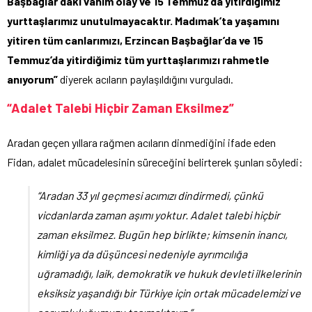
Başbağlar’daki vahim olay ve 15 Temmuz’da yitirdiğimiz
yurttaşlarımız unutulmayacaktır. Madımak’ta yaşamını
yitiren tüm canlarımızı, Erzincan Başbağlar’da ve 15
Temmuz’da yitirdiğimiz tüm yurttaşlarımızı rahmetle
anıyorum”
diyerek acıların paylaşıldığını vurguladı.
“Adalet Talebi Hiçbir Zaman Eksilmez”
Aradan geçen yıllara rağmen acıların dinmediğini ifade eden
Fidan,
adalet mücadelesinin süreceğini belirterek şunları söyledi:
“Aradan 33 yıl geçmesi acımızı dindirmedi, çünkü
vicdanlarda zaman aşımı yoktur. Adalet talebi hiçbir
zaman eksilmez. Bugün hep birlikte; kimsenin inancı,
kimliği ya da düşüncesi nedeniyle ayrımcılığa
uğramadığı, laik, demokratik ve hukuk devleti ilkelerinin
eksiksiz yaşandığı bir Türkiye için ortak mücadelemizi ve