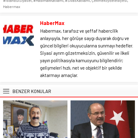
#İstanbulSiyaset
,
#MadımakKatliamı
,
#SivasKatliamı
,
ÇekmeköyBelediyesi
,
Habermax
HaberMax
Habermax, tarafsız ve şeffaf habercilik
anlayışıyla, her görüşe saygı duyarak doğru ve
güncel bilgileri okuyucularına sunmayı hedefler.
Siyasi ayrım gözetmeksizin, güvenilir ve ilkeli
yayın politikasıyla kamuoyunu bilgilendirir;
gelişmeleri hızlı, net ve objektif bir şekilde
aktarmayı amaçlar.
BENZER KONULAR