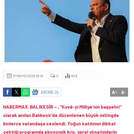
17 MAYIS 2026 18:15
0
649
A
A
ABONE OL
+
-
HABERMAX.
BALIKESİR
– , “Kuvâ-yi Milliye’nin başşehri”
olarak anılan Balıkesir’de düzenlenen büyük mitingde
binlerce vatandaşa seslendi. Yoğun katılımın dikkat
çektiği programda ekonomik kriz, yerel yönetimlerin