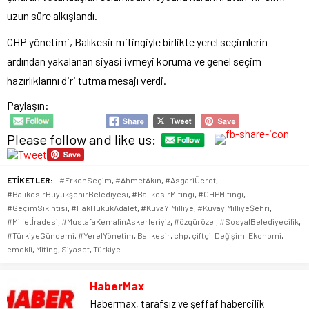
uzun süre alkışlandı.
CHP yönetimi, Balıkesir mitingiyle birlikte yerel seçimlerin
ardından yakalanan siyasi ivmeyi koruma ve genel seçim
hazırlıklarını diri tutma mesajı verdi.
Paylaşın:
Please follow and like us:
ETİKETLER:
- #ErkenSeçim
,
#AhmetAkın
,
#AsgariÜcret
,
#BalıkesirBüyükşehirBelediyesi
,
#BalıkesirMitingi
,
#CHPMitingi
,
#GeçimSıkıntısı
,
#HakHukukAdalet
,
#KuvaYıMilliye
,
#KuvayıMilliyeŞehri
,
#Milletİradesi
,
#MustafaKemalinAskerleriyiz
,
#özgürözel
,
#SosyalBelediyecilik
,
#TürkiyeGündemi
,
#YerelYönetim
,
Balıkesir
,
chp
,
çiftçi
,
Değişim
,
Ekonomi
,
emekli
,
Miting
,
Siyaset
,
Türkiye
HaberMax
Habermax, tarafsız ve şeffaf habercilik