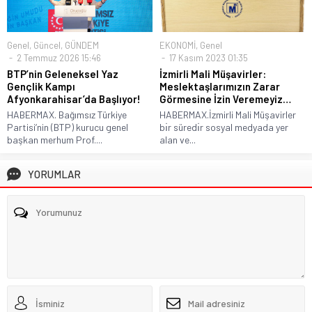
Genel
,
Güncel
,
GÜNDEM
EKONOMİ
,
Genel
2 Temmuz 2026 15:46
17 Kasım 2023 01:35
BTP’nin Geleneksel Yaz
İzmirli Mali Müşavirler:
Gençlik Kampı
Meslektaşlarımızın Zarar
Afyonkarahisar’da Başlıyor!
Görmesine İzin Veremeyiz…
HABERMAX. Bağımsız Türkiye
HABERMAX.İzmirli Mali Müşavirler
Partisi’nin (BTP) kurucu genel
bı̇r süredı̇r sosyal medyada yer
başkan merhum Prof....
alan ve...
YORUMLAR