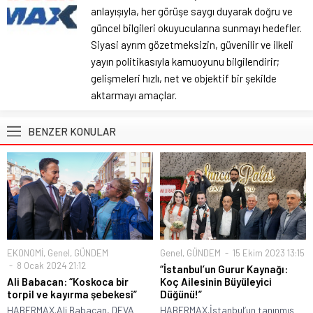
anlayışıyla, her görüşe saygı duyarak doğru ve
güncel bilgileri okuyucularına sunmayı hedefler.
Siyasi ayrım gözetmeksizin, güvenilir ve ilkeli
yayın politikasıyla kamuoyunu bilgilendirir;
gelişmeleri hızlı, net ve objektif bir şekilde
aktarmayı amaçlar.
BENZER KONULAR
EKONOMİ
,
Genel
,
GÜNDEM
Genel
,
GÜNDEM
15 Ekim 2023 13:15
8 Ocak 2024 21:12
“İstanbul’un Gurur Kaynağı:
Ali Babacan: “Koskoca bir
Koç Ailesinin Büyüleyici
torpil ve kayırma şebekesi”
Düğünü!”
HABERMAX.Ali Babacan, DEVA
HABERMAX.İstanbul’un tanınmış