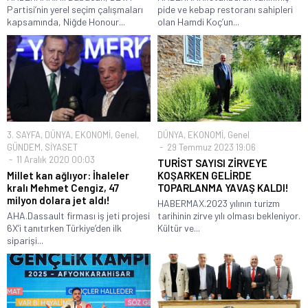
Partisi’nin yerel seçim çalışmaları
pide ve kebap restoranı sahipleri
kapsamında, Niğde Honour...
olan Hamdi Koç’un...
3. SAYFA
,
DÜNYA
,
EKONOMİ
,
Genel
,
DÜNYA
,
EKONOMİ
,
Genel
GÜNDEM
,
SİYASET
29 Temmuz 2023 19:06
11 Aralık 2020 00:03
TURİST SAYISI ZİRVEYE
Millet kan ağlıyor: İhaleler
KOŞARKEN GELİRDE
kralı Mehmet Cengiz, 47
TOPARLANMA YAVAŞ KALDI!
milyon dolara jet aldı!
HABERMAX.2023 yılının turizm
AHA.Dassault firması iş jeti projesi
tarihinin zirve yılı olması bekleniyor.
6X’i tanıtırken Türkiye’den ilk
Kültür ve...
siparişi...