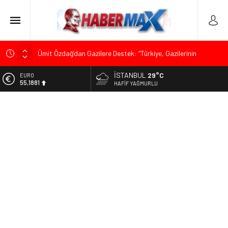
Ümit Özdağ’dan Gazilere Destek: “Türkiye, Gazilerinin
Taleplerini Kabul Etmeli”
İSTANBUL
29°C
ALTIN
TOKDEF Başkanı Fevzi Can Büşürüm’de Sert Konuştu: “Bu
6.660,55
HAFIF YAĞMURLU
Toprakları Teslim Etmeyeceğiz”
BİST
Çevrecik Büşürüm Yayla Şenliği’nde Siyaset ve Memleket
13.779,39
Buluştu: Kurtgöz’den “Yeni Yolda Birlikte Yürüyeceğiz” Mesajı
DOLAR
TKP Genel Sekreteri Kemal Okuyan Havana’da Konuştu:
47,7111
“Zincirlerini Kırması Gereken İşçi Sınıfıdır”
EURO
Muharrem İnce’den Mehmet Şimşek’e Sert Tepki: “Düşün Bu
55,1881
Milletin Yakasından”