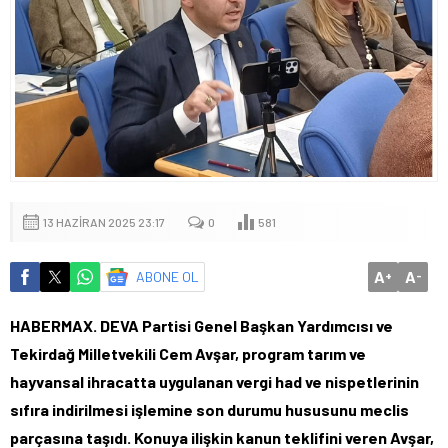
13 HAZIRAN 2025 23:17
0
581
A
A
ABONE OL
+
-
HABERMAX. DEVA Partisi Genel Başkan Yardımcısı ve
Tekirdağ Milletvekili Cem Avşar, program tarım ve
hayvansal ihracatta uygulanan vergi had ve nispetlerinin
sıfıra indirilmesi işlemine son durumu hususunu meclis
parçasına taşıdı.
Konuya ilişkin kanun teklifini veren Avşar,