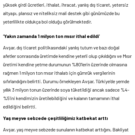
yüksek girdi ücretleri, ithalat, ihracat, yanlış dış ticaret, yetersiz
altyapı, plansız ve niteliksiz mali destek gibi günümüzde bu
yeterlilikte oldukça bol olduğu görülmektedir.
‘Yakın zamanda 1 milyon ton mısır ithal edildi’
Avşar, dış ticaret politikasındaki yanlış tutum ve bazı doğal
afetler sonrasında üretimde kendine yeterli olup çıkıldığını ve Mısır
üretimi kendine yetme durumunun %80’lerin üzerinde olmasına
rağmen 1 milyon ton mısır ithalatı için gümrük vergilerinin
sıfırlandığını belirtti. Durumu örnekleyen Avşar, Türkiye’de yemde
yıllık 3 milyon tonun üzerinde soya tüketildiği ancak sadece %4-
%5’ini kendimizin üretilebildiğini ve kalanın tamamının ithal
edildiğini belirtti.
Yaş meyve sebzede çeşitliliğimiz katbekat arttı
Avşar, yaş meyve sebzede sunulanın katbekat arttığını, Bakliyat