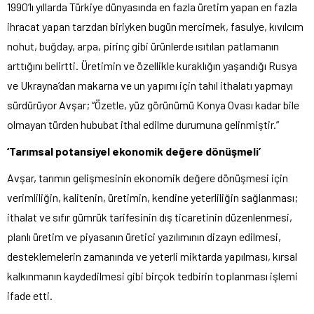
1990’lı yıllarda Türkiye dünyasında en fazla üretim yapan en fazla
ihracat yapan tarzdan biriyken bugün mercimek, fasulye, kıvılcım
nohut, buğday, arpa, pirinç gibi ürünlerde ısıtılan patlamanın
arttığını belirtti. Üretimin ve özellikle kuraklığın yaşandığı Rusya
ve Ukrayna’dan makarna ve un yapımı için tahıl ithalatı yapmayı
sürdürüyor Avşar; “Özetle, yüz görünümü Konya Ovası kadar bile
olmayan türden hububat ithal edilme durumuna gelinmiştir.”
‘Tarımsal potansiyel ekonomik değere dönüşmeli’
Avşar, tarımın gelişmesinin ekonomik değere dönüşmesi için
verimliliğin, kalitenin, üretimin, kendine yeterliliğin sağlanması;
ithalat ve sıfır gümrük tarifesinin dış ticaretinin düzenlenmesi,
planlı üretim ve piyasanın üretici yazılımının dizayn edilmesi,
desteklemelerin zamanında ve yeterli miktarda yapılması, kırsal
kalkınmanın kaydedilmesi gibi birçok tedbirin toplanması işlemi
ifade etti.