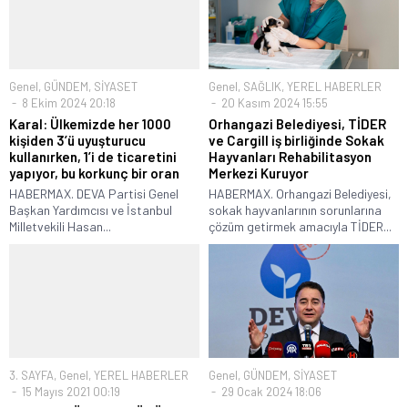
Genel
,
GÜNDEM
,
SİYASET
Genel
,
SAĞLIK
,
YEREL HABERLER
8 Ekim 2024 20:18
20 Kasım 2024 15:55
Karal: Ülkemizde her 1000
Orhangazi Belediyesi, TİDER
kişiden 3’ü uyuşturucu
ve Cargill iş birliğinde Sokak
kullanırken, 1’i de ticaretini
Hayvanları Rehabilitasyon
yapıyor, bu korkunç bir oran
Merkezi Kuruyor
HABERMAX. DEVA Partisi Genel
HABERMAX. Orhangazi Belediyesi,
Başkan Yardımcısı ve İstanbul
sokak hayvanlarının sorunlarına
Milletvekili Hasan...
çözüm getirmek amacıyla TİDER...
3. SAYFA
,
Genel
,
YEREL HABERLER
Genel
,
GÜNDEM
,
SİYASET
15 Mayıs 2021 00:19
29 Ocak 2024 18:06