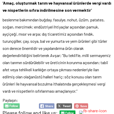
‘Amaç, oluşturmak tarım ve hayvansal ürünlerde vergi vardı
ve nispetlerin sıfıra indirilmesine son vermektir’
beslenme bakımından buğday, fasulye, nohut, üzüm, patates,
soğan, mercimek; endüstriyel ihtiyaçlar açısından pamuk,
ayçiçeği, mısır ve arpa; dış ticaretimiz açısından fındık,
turunçgiller, çay, soya, bal ve yumurta ve yem ürünleri gibi türler
son derece önemlidir ve yapılandırma ürün olarak
değerlendirildiğini belirterek Avşar; “Bu teklifle, milli sermayemiz
olan tarımın sürdürülebilir ve üreticinin korunma açısından; tabiî
afet veya tehlikeli karlılığın ortaya çıkması nedenleriyle ilan
edilmiş olan olağanüstü halleri hariç; söz konusu olan tarım
ürünleri ile hayvansal bozulma ithalatında gerçekleşmesi vergi
vardı ve nispetlerin sıfırlanması amaçlanıyor.”
Paylaşın:
Please follow and like us: