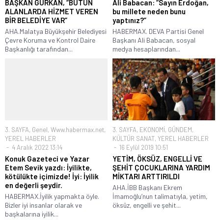
BAŞKAN GÜRKAN, “BÜTÜN
Ali Babacan: “Sayın Erdoğan,
ALANLARDA HİZMET VEREN
bu millete neden bunu
BİR BELEDİYE VAR”
yaptınız?”
AHA.Malatya Büyükşehir Belediyesi
HABERMAX. DEVA Partisi Genel
Çevre Koruma ve Kontrol Daire
Başkanı Ali Babacan, sosyal
Başkanlığı tarafından...
medya hesaplarından...
3. SAYFA
,
Genel
,
Www.habermax.net
,
3. SAYFA
,
EKONOMİ
,
GÜNDEM
,
YEREL HABERLER
KÜLTÜR SANAT
,
YEREL HABERLER
4 Aralık 2022 13:14
16 Eylül 2019 10:51
Konuk Gazeteci ve Yazar
YETİM, ÖKSÜZ, ENGELLİ VE
Etem Sevik yazdı: İyilikte,
ŞEHİT ÇOCUKLARINA YARDIM
kötülükte içimizde! İyi: İyilik
MİKTARI ARTTIRILDI
en değerli şeydir.
AHA.İBB Başkanı Ekrem
HABERMAX.İyilik yapmakta öyle.
İmamoğlu’nun talimatıyla, yetim,
Bizler iyi insanlar olarak ve
öksüz, engelli ve şehit...
başkalarına iyilik...