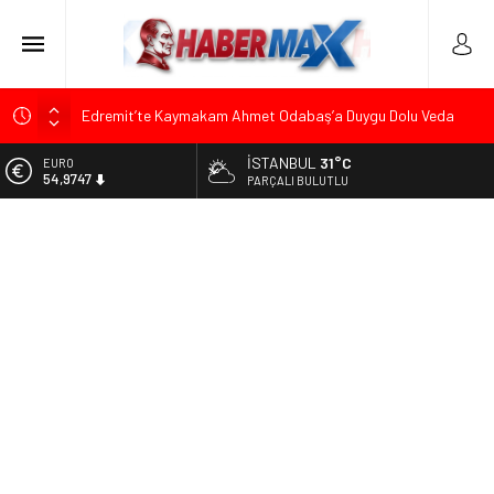
Edremit’te Kaymakam Ahmet Odabaş’a Duygu Dolu Veda
Gecesi
İSTANBUL
31°C
ALTIN
Tarihçi Yusuf Halaçoğlu’ndan TBMM’ye Sunulan Yasa Teklifine
6.499,25
PARÇALI BULUTLU
Sert Eleştiri: “Osmanlı’nın Hukuk Anlayışının Gerisine
Düşüldü”
BİST
13.798,82
CHP’nin Eski Tuzla İlçe Başkanı Hasan Uzunyayla’dan Atama
İddialarına Yalanlama
DOLAR
47,5921
Başkan Orhan Çerkez duyurdu: Çekmeköy’de Gençlik
Merkezi’nin temeli atıldı
EURO
54,9747
Soner Çiçekli’den Çekmeköy Meclisi’nde Eleştiri: “Enerjimizi
Hizmete Değil, Krizlere Harcadık”