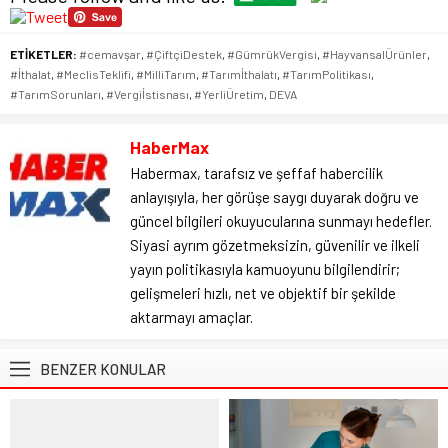
ETİKETLER:
#cemavşar
,
#ÇiftçiDestek
,
#GümrükVergisi
,
#HayvansalÜrünler
,
#İthalat
,
#MeclisTeklifi
,
#MilliTarım
,
#Tarımİthalatı
,
#TarımPolitikası
,
#TarımSorunları
,
#Vergiİstisnası
,
#YerliÜretim
,
DEVA
HaberMax
Habermax, tarafsız ve şeffaf habercilik
anlayışıyla, her görüşe saygı duyarak doğru ve
güncel bilgileri okuyucularına sunmayı hedefler.
Siyasi ayrım gözetmeksizin, güvenilir ve ilkeli
yayın politikasıyla kamuoyunu bilgilendirir;
gelişmeleri hızlı, net ve objektif bir şekilde
aktarmayı amaçlar.
BENZER KONULAR