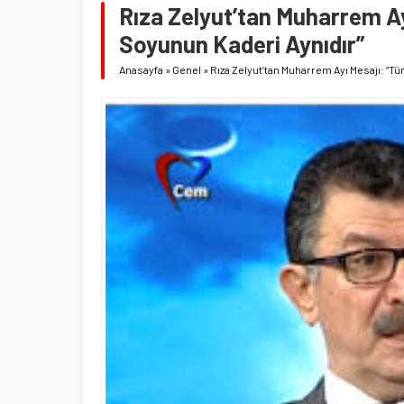
Rıza Zelyut’tan Muharrem Ayı
Soyunun Kaderi Aynıdır”
Anasayfa
»
Genel
»
Rıza Zelyut’tan Muharrem Ayı Mesajı: “Tü