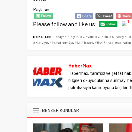
Paylaşın:
Please follow and like us:
ETİKETLER:
- #SiyasiEleştiri
,
#Alevilik
,
#Alicilik
,
#AliSevgisi
,
#
#Muaviye
,
#MuharremAyı
,
#NuhTufanı
,
#RızaZelyut
,
#tarikatlar
HaberMax
Habermax, tarafsız ve şeffaf habe
bilgileri okuyucularına sunmayı hed
politikasıyla kamuoyunu bilgilendir
BENZER KONULAR