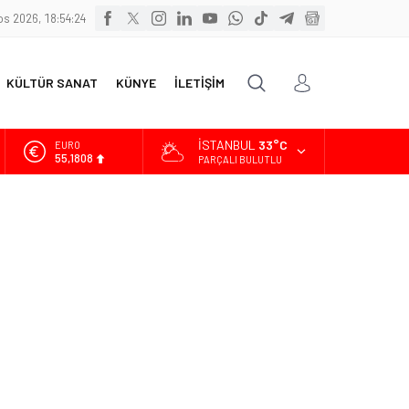
s 2026, 18:54:26
KÜLTÜR SANAT
KÜNYE
İLETİŞİM
İSTANBUL
33°C
ALTIN
6.662,82
PARÇALI BULUTLU
BİST
13.779,39
DOLAR
47,6961
EURO
55,1808