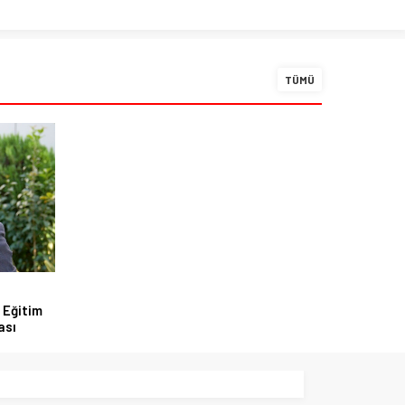
TÜMÜ
 Eğitim
ası