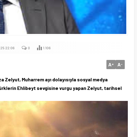
25 22:06
0
1.106
A
A
+
-
za Zelyut, Muharrem ayı dolayısıyla sosyal medya
rklerin Ehlibeyt sevgisine vurgu yapan Zelyut, tarihsel