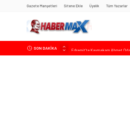
Gazete Manşetleri
Sitene Ekle
Üyelik
Tüm Yazarlar
SON DAKİKA
Edremit’te Kaymakam Ahmet Odab
Tarihçi Yusuf Halaçoğlu’ndan TBMM’
Gerisine Düşüldü”
CHP’nin Eski Tuzla İlçe Başkanı 
Başkan Orhan Çerkez duyurdu: Çekm
Soner Çiçekli’den Çekmeköy Meclisi’