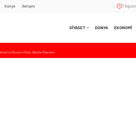
Künye
İletişim
7 Ağusto
SİYASET
DÜNYA
EKONOMİ
aş’a Duygu Dolu Veda Gecesi
ye Sunulan Yasa Teklifine Sert Eleştiri: “Osmanlı’nın Hukuk Anlayışının
Hasan Uzunyayla’dan Atama İddialarına Yalanlama
eköy’de Gençlik Merkezi’nin temeli atıldı
nde Eleştiri: “Enerjimizi Hizmete Değil, Krizlere Harcadık”