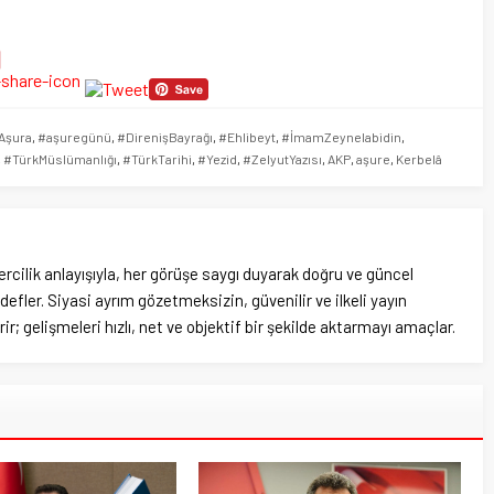
Aşura
,
#aşuregünü
,
#DirenişBayrağı
,
#Ehlibeyt
,
#İmamZeynelabidin
,
,
#TürkMüslümanlığı
,
#TürkTarihi
,
#Yezid
,
#ZelyutYazısı
,
AKP
,
aşure
,
Kerbelâ
rcilik anlayışıyla, her görüşe saygı duyarak doğru ve güncel
efler. Siyasi ayrım gözetmeksizin, güvenilir ve ilkeli yayın
ir; gelişmeleri hızlı, net ve objektif bir şekilde aktarmayı amaçlar.