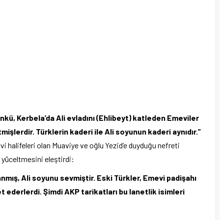
ünkü, Kerbela’da Ali evladını (Ehlibeyt) katleden Emeviler
işlerdir. Türklerin kaderi ile Ali soyunun kaderi aynıdır.”
i halifeleri olan Muaviye ve oğlu Yezid’e duyduğu nefreti
 yüceltmesini eleştirdi:
llanmış, Ali soyunu sevmiştir. Eski Türkler, Emevi padişahı
t ederlerdi. Şimdi AKP tarikatları bu lanetlik isimleri