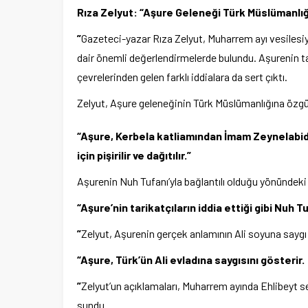
Rıza Zelyut: “Aşure Geleneği Türk Müslümanlığı
”
Gazeteci-yazar Rıza Zelyut, Muharrem ayı vesilesi
dair önemli değerlendirmelerde bulundu. Aşurenin tar
çevrelerinden gelen farklı iddialara da sert çıktı.
Zelyut, Aşure geleneğinin Türk Müslümanlığına özgü 
“Aşure, Kerbela katliamından İmam Zeynelabid
için pişirilir ve dağıtılır.”
Aşurenin Nuh Tufanı’yla bağlantılı olduğu yönündeki t
“Aşure’nin tarikatçıların iddia ettiği gibi Nuh Tu
”
Zelyut, Aşurenin gerçek anlamının Ali soyuna sayg
“Aşure, Türk’ün Ali evladına saygısını gösterir.
”
Zelyut’un açıklamaları, Muharrem ayında Ehlibeyt se
sundu.