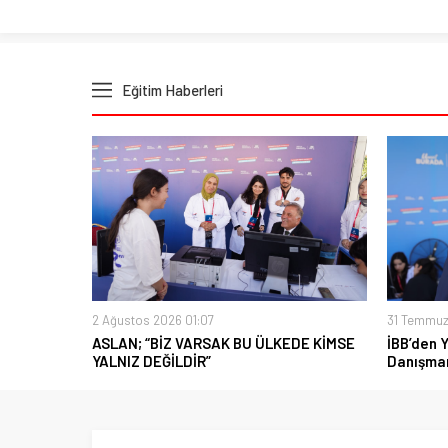
Eğitim Haberleri
2 Ağustos 2026 01:07
31 Temmuz
ASLAN; “BİZ VARSAK BU ÜLKEDE KİMSE
İBB’den 
YALNIZ DEĞİLDİR”
Danışman