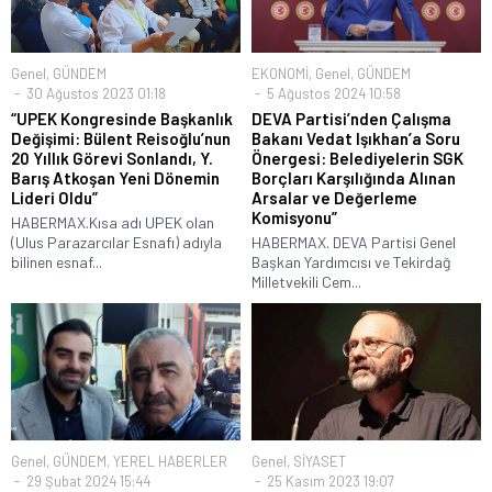
Genel
,
GÜNDEM
EKONOMİ
,
Genel
,
GÜNDEM
30 Ağustos 2023 01:18
5 Ağustos 2024 10:58
“UPEK Kongresinde Başkanlık
DEVA Partisi’nden Çalışma
Değişimi: Bülent Reisoğlu’nun
Bakanı Vedat Işıkhan’a Soru
20 Yıllık Görevi Sonlandı, Y.
Önergesi: Belediyelerin SGK
Barış Atkoşan Yeni Dönemin
Borçları Karşılığında Alınan
Lideri Oldu”
Arsalar ve Değerleme
Komisyonu”
HABERMAX.Kısa adı UPEK olan
(Ulus Parazarcılar Esnafı) adıyla
HABERMAX. DEVA Partisi Genel
bilinen esnaf...
Başkan Yardımcısı ve Tekirdağ
Milletvekili Cem...
Genel
,
GÜNDEM
,
YEREL HABERLER
Genel
,
SİYASET
29 Şubat 2024 15:44
25 Kasım 2023 19:07