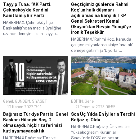
Tayyip Tuna: “AK Parti,
Geçtiğimiz günlerde Rahmi
Çekmeköy’de Kendini
Koç’un halk düşmanı
Kanıtlamış Bir Parti
açıklamasına karşılık,TKP
Genel Sekreteri Kemal
HABERMAX. Çekmeköy İlçe
Okuyan’dan Nevşin Mengü’ye
Başkanlığı’ndan meclis üyeliğine
İronik Teşekkür
uzanan deneyimli isim Tayyip...
HABERMAX.“Rahmi Koç, kamuda
çalışan milyonlarca kişiye ‘asalak’
demeye getirmiş: ‘Diyorlar...
Genel
,
GÜNDEM
,
SİYASET
EĞİTİM
,
Genel
10 Kasım 2022 17:14
21 Temmuz 2023 09:55
Bağımsız Türkiye Partisi Genel
Son Üç Yılda En İyilerin Tercihi
Başkanı Hüseyin Baş, O
Boğaziçi Oldu
olmasaydı, hiçbir zaferimizi
HABERMAX.Boğaziçi Üniversitesi
kutlayamayacaktık
Yükseköğretim Kurumları
HABERMAX.Bağımsız Türkiye
Sınavı’nda (YKS) en başarılı