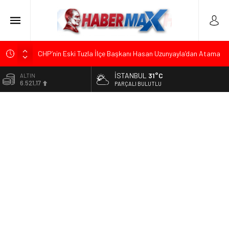
CHP’nin Eski Tuzla İlçe Başkanı Hasan Uzunyayla’dan Atama
İddialarına Yalanlama
İSTANBUL
31°C
ALTIN
Başkan Orhan Çerkez duyurdu: Çekmeköy’de Gençlik
6.521,17
PARÇALI BULUTLU
Merkezi’nin temeli atıldı
BİST
CHP’li Önder Ulutaş’tan Üsküdar Başkan Vekili Seçimine
13.685,30
Sert Tepki: “Halkın İradesini Yok Sayma Çabası”
DOLAR
Halis Gerbaga CHP Çekmeköy İlçe Başkanlığı Görevine
47,5953
Atandı
EURO
Tarihçi Yusuf Halaçoğlu’ndan TBMM’ye Sunulan Yasa Teklifine
55,0659
Sert Eleştiri: “Osmanlı’nın Hukuk Anlayışının Gerisine
Düşüldü”