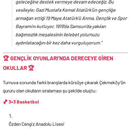
geleceğine destek vermeye devam edeceğiz. Bu
vesileyle; Gazi Mustafa Kemal Atatürk’ün gençliğe
armağan ettiği 19 Mayıs Atatürk’ü Anma, Gençlik ve Spor
Bayramı’nı kutluyor, 1919’da Samsun’da yakılan
bağımsızlık meşalesinin ilelebet yolumuzu
aydınlatacağını bir kez daha vurguluyorum.”
🏆 GENÇLİK OYUNLARI’NDA DERECEYE GİREN
OKULLAR 🏆
Turnuva sonunda farklı branşlarda kürsüye çıkarak Çekmeköy’ün
gururu olan okulların sıralaması şu şekilde oluştu:
🏀 3×3 Basketbol
Özden Cengiz Anadolu Lisesi