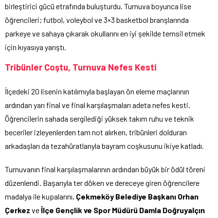
birleştirici gücü etrafında buluşturdu. Turnuva boyunca lise
öğrencileri; futbol, voleybol ve 3×3 basketbol branşlarında
parkeye ve sahaya çıkarak okullarını en iyi şekilde temsil etmek
için kıyasıya yarıştı.
Tribünler Coştu, Turnuva Nefes Kesti
İlçedeki 20 lisenin katılımıyla başlayan ön eleme maçlarının
ardından yarı final ve final karşılaşmaları adeta nefes kesti.
Öğrencilerin sahada sergilediği yüksek takım ruhu ve teknik
beceriler izleyenlerden tam not alırken, tribünleri dolduran
arkadaşları da tezahüratlarıyla bayram coşkusunu ikiye katladı.
Turnuvanın final karşılaşmalarının ardından büyük bir ödül töreni
düzenlendi. Başarıyla ter döken ve dereceye giren öğrencilere
madalya ile kupalarını,
Çekmeköy Belediye Başkanı Orhan
Çerkez
ve
İlçe Gençlik ve Spor Müdürü Damla Doğruyalçın