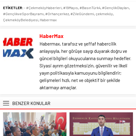
ETİKETLER:
- #ÇekmeköyHaberleri
,
#19Mayıs
,
#BasınTürk4
,
#GençlikOlayları
,
#GençlikveSporBayramı
,
#Orhançerkez
,
#ZileGündemi
,
çekmeköy
,
ÇekmeköyBelediyesi
,
Habermax
HaberMax
Habermax, tarafsız ve şeffaf habercilik
anlayışıyla, her görüşe saygı duyarak doğru ve
güncel bilgileri okuyucularına sunmayı hedefler.
Siyasi ayrım gözetmeksizin, güvenilir ve ilkeli
yayın politikasıyla kamuoyunu bilgilendirir;
gelişmeleri hızlı, net ve objektif bir şekilde
aktarmayı amaçlar.
BENZER KONULAR