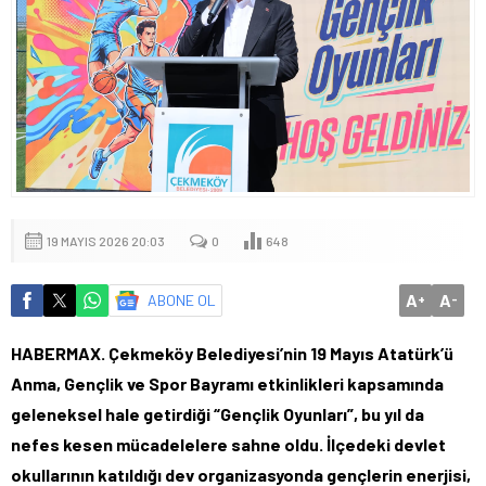
19 MAYIS 2026 20:03
0
648
A
A
ABONE OL
+
-
HABERMAX. Çekmeköy Belediyesi’nin 19 Mayıs Atatürk’ü
Anma, Gençlik ve Spor Bayramı etkinlikleri kapsamında
geleneksel hale getirdiği “Gençlik Oyunları”, bu yıl da
nefes kesen mücadelelere sahne oldu. İlçedeki devlet
okullarının katıldığı dev organizasyonda gençlerin enerjisi,