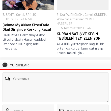
3. SAYFA
,
Genel
,
SAĞLIK
3. SAYFA
,
EKONOMİ
,
Genel
,
GÜNDEM
,
12 Eylül 2023 12:56
Www.habermax.net
,
YEREL
HABERLER
Çekmeköy Akkon Sitesi’nde
15 Temmuz 2020 11:44
Okul Girişinde Korkunç Kaza!
KURBAN SATIŞ VE KESİM
HABERMAX.Çekmeköy Akkon
TESİSLERİ TEMİZLENİYOR
sitesi Ulubatlı Hasan caddesi
üzerinde okulun girişinde
AHA.İBB, yurttaşların sağlıklı bir
meydana...
ortamda kurbanlarını satın alıp
kesebilmeleri için...
YORUMLAR