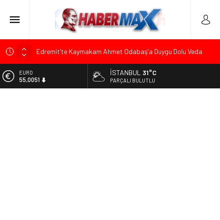
Edremit’te Kaymakam Ahmet Odabaş’a Duygu Dolu Veda
Gecesi
İSTANBUL
31°C
ALTIN
Tarihçi Yusuf Halaçoğlu’ndan TBMM’ye Sunulan Yasa Teklifine
6.584,66
PARÇALI BULUTLU
Sert Eleştiri: “Osmanlı’nın Hukuk Anlayışının Gerisine
Düşüldü”
BİST
13.889,75
CHP’nin Eski Tuzla İlçe Başkanı Hasan Uzunyayla’dan Atama
İddialarına Yalanlama
DOLAR
47,7046
Başkan Orhan Çerkez duyurdu: Çekmeköy’de Gençlik
Merkezi’nin temeli atıldı
EURO
55,0051
Soner Çiçekli’den Çekmeköy Meclisi’nde Eleştiri: “Enerjimizi
Hizmete Değil, Krizlere Harcadık”