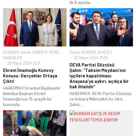
ilk 8 ayında...
EKONOMİ
,
Genel
,
GÜNDEM
,
YEREL
Genel
,
GÜNDEM
,
SİYASET
HABERLER
30 Nisan 2024 17:59
29 Mayıs 2024 23:11
DEVA Partisi Sözcüsü
Ekrem İmamoğlu Konvoy
Şahin: “Taksim Meydanı’nın
Konusu: Gerçekler Ortaya
işçilere kapatılması
Çıktı!
Anayasa’ya aykırı, açıkça bir
hak ihlalidir”
HABERMAX.İstanbul Büyükşehir
Belediye Başkanı Ekrem
HABERMAX. DEVA Partisi Sözcüsü
İmamoğlu’nun 15 araçlık bir
ve Ankara Milletvekili Av. İdris
konvoyla...
Şahin,...