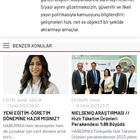
Siyasi ayrım gözetmeksizin, güvenilir ve ilkeli
yayın politikasıyla kamuoyunu bilgilendirir;
gelişmeleri hızlı, net ve objektif bir şekilde
aktarmayı amaçlar.
BENZER KONULAR
EĞİTİM
,
Genel
,
SAĞLIK
EKONOMİ
,
Genel
1 Eylül 2023 09:30
16 Ekim 2023 23:21
YENİ EĞİTİM-ÖĞRETİM
NIELSENIQ ARAŞTIRMASI //
DÖNEMİNE HAZIR MISINIZ?
Hızlı Tüketim Ürünleri
Perakendesi %86 Büyüdü
HABERMAX.Hem ebeveynler hem
de çocuklar için tatil dönemi artık
HABERMAX.Türkiye’de Hızlı Tüketim
bitti....
Ürünleri perakendesinin 2023 yılının