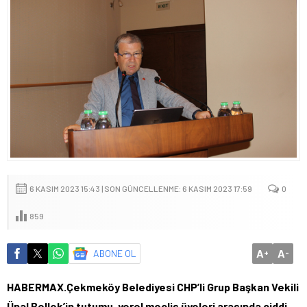
6 KASIM 2023 15:43 | SON GÜNCELLENME: 6 KASIM 2023 17:59
0
859
A
A
ABONE OL
+
-
HABERMAX.Çekmeköy Belediyesi CHP’li Grup Başkan Vekili
Ünal Bellek’in tutumu, yerel meclis üyeleri arasında ciddi