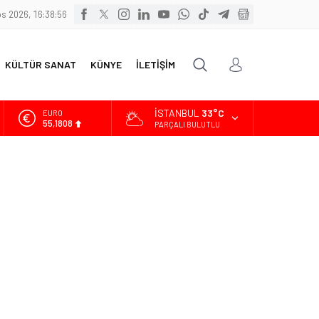
s 2026, 16:38:58
KÜLTÜR SANAT
KÜNYE
İLETİŞİM
İSTANBUL
33°C
ALTIN
6.662,82
PARÇALI BULUTLU
BİST
13.779,39
DOLAR
47,6961
EURO
55,1808