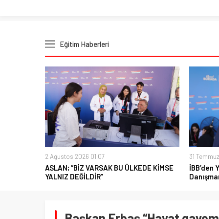
Eğitim Haberleri
2 Ağustos 2026 01:07
31 Temmuz
ASLAN; “BİZ VARSAK BU ÜLKEDE KİMSE
İBB’den 
YALNIZ DEĞİLDİR”
Danışman
Başkan Erbaş “Hayat gayem