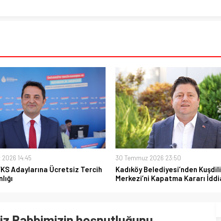
 2026 14:45
30 Temmuz 2026 23:50
YKS Adaylarına Ücretsiz Tercih
Kadıköy Belediyesi’nden Kuşdili
lığı
Merkezi’ni Kapatma Kararı İddi
iz Rabbimizin hoşnutluğunu