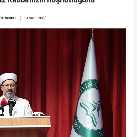
zin hoşnutluğunu kazanmak”