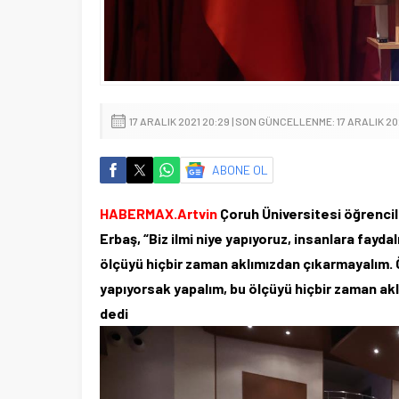
17 ARALIK 2021 20:29 | SON GÜNCELLENME: 17 ARALIK 20
ABONE OL
HABERMAX.Artvin
Çoruh Üniversitesi öğrencile
Erbaş, “Biz ilmi niye yapıyoruz, insanlara fayda
ölçüyü hiçbir zaman aklımızdan çıkarmayalım. 
yapıyorsak yapalım, bu ölçüyü hiçbir zaman akl
dedi