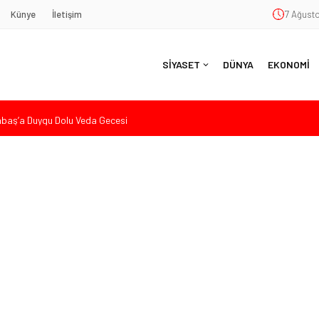
Künye
İletişim
7 Ağusto
SİYASET
DÜNYA
EKONOMİ
aş’a Duygu Dolu Veda Gecesi
ye Sunulan Yasa Teklifine Sert Eleştiri: “Osmanlı’nın Hukuk Anlayışının
Hasan Uzunyayla’dan Atama İddialarına Yalanlama
eköy’de Gençlik Merkezi’nin temeli atıldı
nde Eleştiri: “Enerjimizi Hizmete Değil, Krizlere Harcadık”