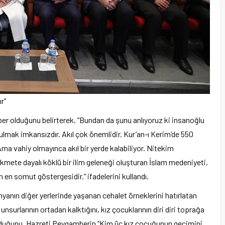
r”
er olduğunu belirterek, “Bundan da şunu anlıyoruz ki insanoğlu
ulmak imkansızdır. Akıl çok önemlidir. Kur’an-ı Kerim’de 550
a vahiy olmayınca akıl bir yerde kalabiliyor. Nitekim
kmete dayalı köklü bir ilim geleneği oluşturan İslam medeniyeti,
 en somut göstergesidir.” ifadelerini kullandı.
yanın diğer yerlerinde yaşanan cehalet örneklerini hatırlatan
unsurlarının ortadan kalktığını, kız çocuklarının diri diri toprağa
lduğunu, Hazreti Peygamberin “Kim üç kız çocuğunun geçimini