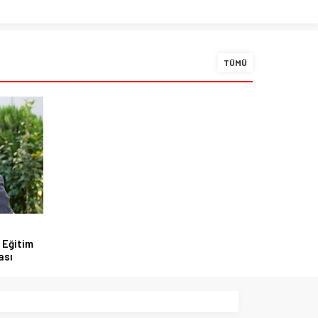
TÜMÜ
 Eğitim
ası