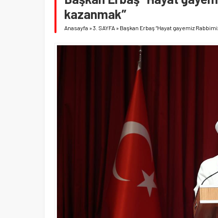
kazanmak”
Anasayfa
»
3. SAYFA
»
Başkan Erbaş “Hayat gayemiz Rabbimi