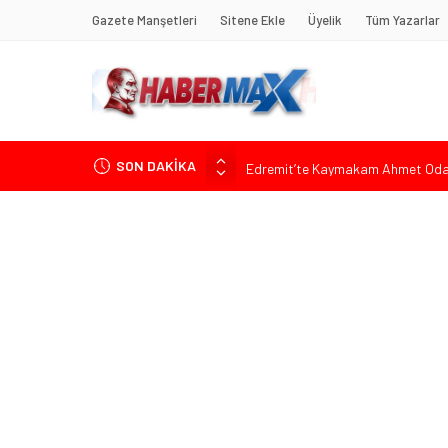
Gazete Manşetleri
Sitene Ekle
Üyelik
Tüm Yazarlar
SON DAKİKA
Edremit’te Kaymakam Ahmet Odab
Tarihçi Yusuf Halaçoğlu’ndan TBMM’
Gerisine Düşüldü”
CHP’nin Eski Tuzla İlçe Başkanı 
Başkan Orhan Çerkez duyurdu: Çekm
Soner Çiçekli’den Çekmeköy Meclisi’