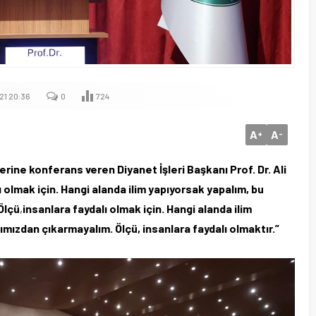
21 20:36
0
724
A
A
+
-
rine konferans veren Diyanet İşleri Başkanı Prof. Dr. Ali
lı olmak için. Hangi alanda ilim yapıyorsak yapalım, bu
Ölçü
,
insanlara faydalı olmak için. Hangi alanda ilim
ımızdan çıkarmayalım. Ölçü, insanlara faydalı olmaktır.”