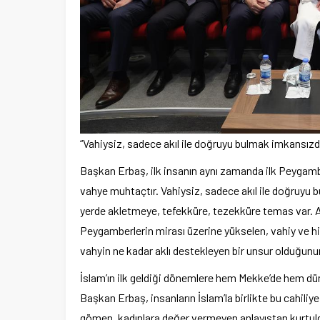
“Vahiysiz, sadece akıl ile doğruyu bulmak imkansızdı
Başkan Erbaş, ilk insanın aynı zamanda ilk Peygamb
vahye muhtaçtır. Vahiysiz, sadece akıl ile doğruyu b
yerde akletmeye, tefekküre, tezekküre temas var. Am
Peygamberlerin mirası üzerine yükselen, vahiy ve hi
vahyin ne kadar aklı destekleyen bir unsur olduğunun
İslam’ın ilk geldiği dönemlere hem Mekke’de hem dün
Başkan Erbaş, insanların İslam’la birlikte bu cahiliye 
gömen, kadınlara değer vermeyen anlayıştan kurtu