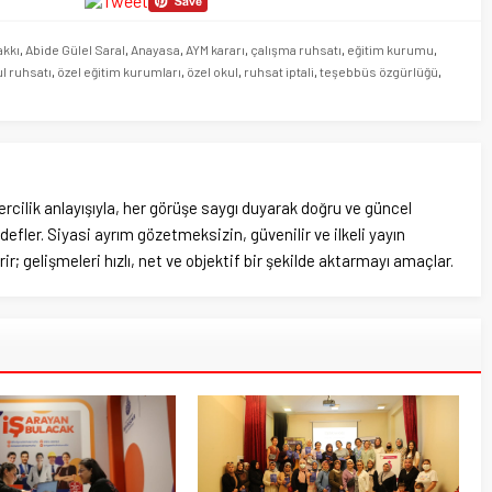
akkı
,
Abide Gülel Saral
,
Anayasa
,
AYM kararı
,
çalışma ruhsatı
,
eğitim kurumu
,
l ruhsatı
,
özel eğitim kurumları
,
özel okul
,
ruhsat iptali
,
teşebbüs özgürlüğü
,
rcilik anlayışıyla, her görüşe saygı duyarak doğru ve güncel
efler. Siyasi ayrım gözetmeksizin, güvenilir ve ilkeli yayın
ir; gelişmeleri hızlı, net ve objektif bir şekilde aktarmayı amaçlar.