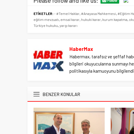
Please follow and like us:
ETİKETLER:
- #Temel Haklar
,
#Anayasa Mahkemesi
,
#Eğitim H
eğitim mevzuatı
,
emsal karar
,
hukuki karar
,
kurum kapatma
,
oku
Türkiye hukuku
,
yargı kararı
HaberMax
Habermax, tarafsız ve şeffaf habe
bilgileri okuyucularına sunmayı hed
politikasıyla kamuoyunu bilgilendir
BENZER KONULAR