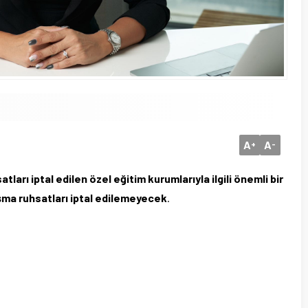
A
A
+
-
ı iptal edilen özel eğitim kurumlarıyla ilgili önemli bir
ışma ruhsatları iptal edilemeyecek
.