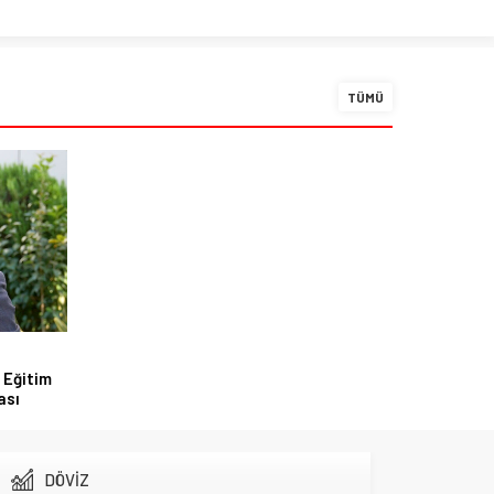
TÜMÜ
 Eğitim
ası
DÖVİZ