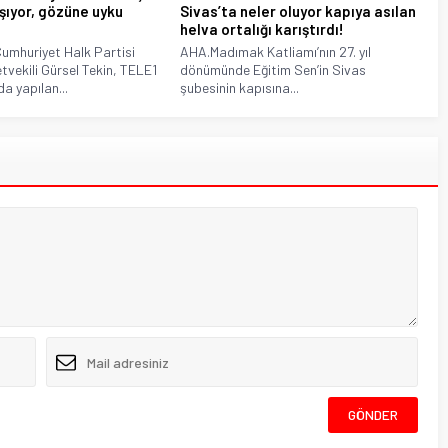
şıyor, gözüne uyku
Sivas’ta neler oluyor kapıya asılan
helva ortalığı karıştırdı!
mhuriyet Halk Partisi
AHA.Madımak Katliamı’nın 27. yıl
etvekili Gürsel Tekin, TELE1
dönümünde Eğitim Sen’in Sivas
a yapılan...
şubesinin kapısına...