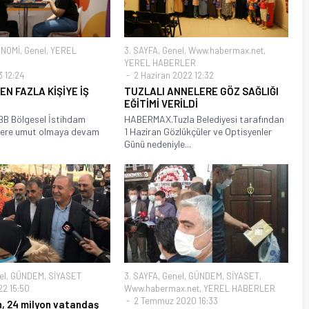
NOMİ
,
Genel
,
YEREL
3. SAYFA
,
Genel
,
Www.habermax.net
,
YEREL HABERLER
 12:24
2 Haziran 2022 12:32
DEN FAZLA KİŞİYE İŞ
TUZLALI ANNELERE GÖZ SAĞLIĞI
EĞİTİMİ VERİLDİ
B Bölgesel İstihdam
HABERMAX.Tuzla Belediyesi tarafından
izlere umut olmaya devam
1 Haziran Gözlükçüler ve Optisyenler
Günü nedeniyle...
el
,
GÜNDEM
,
SİYASET
3. SAYFA
,
Genel
,
GÜNDEM
,
SİYASET
,
22 15:50
Www.habermax.net
,
YEREL HABERLER
2 Temmuz 2020 16:33
n, 24 milyon vatandaş