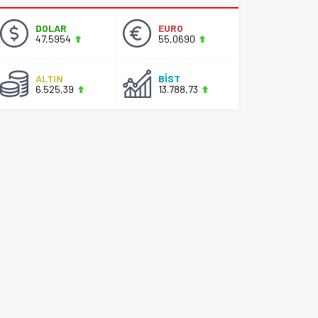
DOLAR
EURO
47,5954
55,0690
ALTIN
BİST
6.525,39
13.788,73