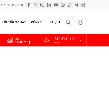
s 2026, 14:37:39
KÜLTÜR SANAT
KÜNYE
İLETİŞİM
İSTANBUL
31°C
DOLAR
47,5954
AÇIK
EURO
55,0690
ALTIN
6.525,39
BİST
13.788,73