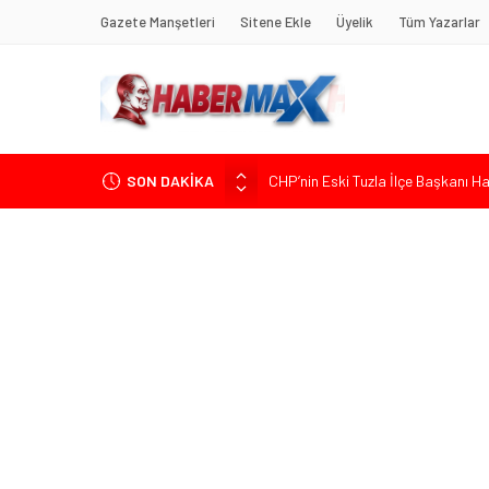
Gazete Manşetleri
Sitene Ekle
Üyelik
Tüm Yazarlar
SON DAKİKA
CHP’nin Eski Tuzla İlçe Başkanı 
Başkan Orhan Çerkez duyurdu: Çekm
CHP’li Önder Ulutaş’tan Üsküdar B
Edremit’te Kaymakam Ahmet Odab
Tarihçi Yusuf Halaçoğlu’ndan TBMM’
Gerisine Düşüldü”