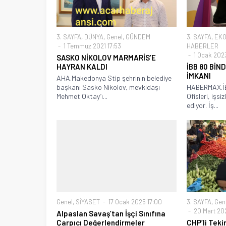
3. SAYFA
,
DÜNYA
,
Genel
,
GÜNDEM
3. SAYFA
,
EKO
1 Temmuz 2021 17:53
HABERLER
1 Ocak 2023
SASKO NİKOLOV MARMARİS’E
HAYRAN KALDI
İBB 80 BİN
İMKANI
AHA.Makedonya Stip şehrinin belediye
başkanı Sasko Nikolov, mevkidaşı
HABERMAX.İB
Mehmet Oktay’ı...
Ofisleri, işs
ediyor. İş...
Genel
,
SİYASET
17 Ocak 2025 17:00
3. SAYFA
,
Gen
20 Mart 20
Alpaslan Savaş’tan İşçi Sınıfına
Çarpıcı Değerlendirmeler
CHP’li Teki