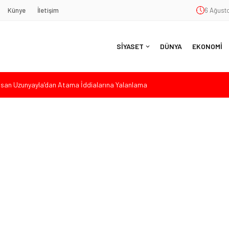
Künye
İletişim
6 Ağusto
SİYASET
DÜNYA
EKONOMİ
Hasan Uzunyayla’dan Atama İddialarına Yalanlama
eköy’de Gençlik Merkezi’nin temeli atıldı
aşkan Vekili Seçimine Sert Tepki: “Halkın İradesini Yok Sayma Çabası”
aş’a Duygu Dolu Veda Gecesi
ye Sunulan Yasa Teklifine Sert Eleştiri: “Osmanlı’nın Hukuk Anlayışının