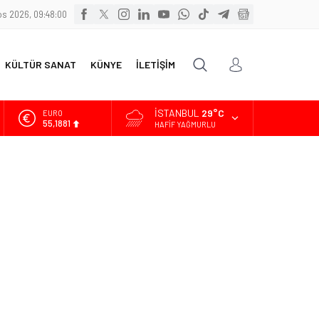
s 2026, 09:48:01
KÜLTÜR SANAT
KÜNYE
İLETİŞİM
İSTANBUL
29°C
ALTIN
6.660,55
HAFIF YAĞMURLU
BİST
13.779,39
DOLAR
47,7111
EURO
55,1881