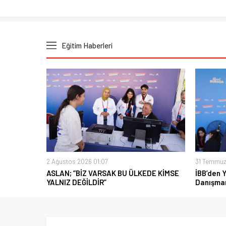
Eğitim Haberleri
2 Ağustos 2026 01:07
31 Temmuz
ASLAN; “BİZ VARSAK BU ÜLKEDE KİMSE
İBB’den 
YALNIZ DEĞİLDİR”
Danışman