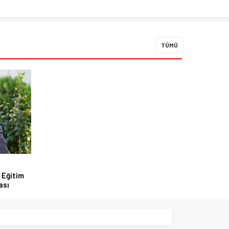
TÜMÜ
 Eğitim
ası