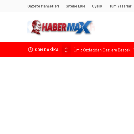
Gazete Manşetleri
Sitene Ekle
Üyelik
Tüm Yazarlar
SON DAKİKA
Ümit Özdağ’dan Gazilere Destek: “T
TOKDEF Başkanı Fevzi Can Büşürüm
Çevrecik Büşürüm Yayla Şenliği’nde
Yürüyeceğiz” Mesajı
TKP Genel Sekreteri Kemal Okuyan 
Muharrem İnce’den Mehmet Şimşek’e