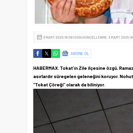
3 MART 2025 19:08 | SON GÜNCELLENME: 3 MART 2025 19
ABONE OL
HABERMAX. Tokat’ın Zile ilçesine özgü, Ramaz
asırlardır süregelen geleneğini koruyor. Nohut 
“Tokat Çöreği” olarak da biliniyor
.