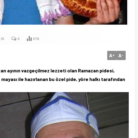
:15
0
579
A
A
+
-
an ayının vazgeçilmez lezzeti olan Ramazan pidesi,
mayası ile hazırlanan bu özel pide, yöre halkı tarafından