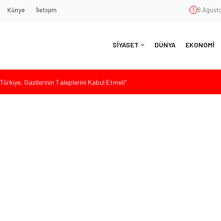
Künye
İletişim
9 Ağusto
SİYASET
DÜNYA
EKONOMİ
ürkiye, Gazilerinin Taleplerini Kabul Etmeli”
’de Sert Konuştu: “Bu Toprakları Teslim Etmeyeceğiz”
 Siyaset ve Memleket Buluştu: Kurtgöz’den “Yeni Yolda Birlikte
Havana’da Konuştu: “Zincirlerini Kırması Gereken İşçi Sınıfıdır”
 Sert Tepki: “Düşün Bu Milletin Yakasından”