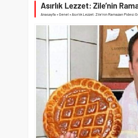
Asırlık Lezzet: Zile’nin Ram
Anasayfa
»
Genel
»
Asırlık Lezzet: Zile’nin Ramazan Pidesi 