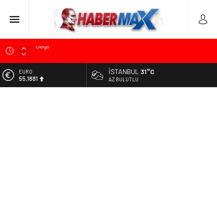
Soner Çiçekli’den Çekmeköy Meclisi’nde Eleştiri: “Enerjimizi
Hizmete Değil, Krizlere Harcadık”
İSTANBUL
31°C
ALTIN
Edremit’te Kaymakam Ahmet Odabaş’a Duygu Dolu Veda
6.660,55
AZ BULUTLU
Gecesi
BİST
Tarihçi Yusuf Halaçoğlu’ndan TBMM’ye Sunulan Yasa Teklifine
13.779,39
Sert Eleştiri: “Osmanlı’nın Hukuk Anlayışının Gerisine
Düşüldü”
DOLAR
47,7111
CHP’nin Eski Tuzla İlçe Başkanı Hasan Uzunyayla’dan Atama
İddialarına Yalanlama
EURO
55,1881
İdris Şahin’den Adalet Komisyonu’nda Sert Tepki: “Bu Yol Yol
Değil”