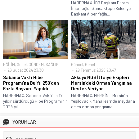
HABERMAX. İBB Başkanı Ekrem
İmamoğlu, Sancaktepe Belediye
Başkanı Alper Yeğin...
EĞİTİM
,
Genel
,
GÜNDEM
,
SAĞLIK
Güncel
,
Genel
26 Şubat 2024 23:30
29 Temmuz 2026 20:47
Sabancı Vakfı Hibe
Akkuyu NGS İtfaiye Ekipleri
Programı’na Bu Yıl 250’den
Mersin’deki Orman Yangınına
Fazla Başvuru Yapıldı
Destek Veriyor
HABERMAX. Sabancı Vakfı’nın 17
HABERMAX. MERSİN – Mersin’in
yıldır sürdürdüğü Hibe Programı’nın
Yeşilovacık Mahallesi’nde meydana
2024 yılı...
gelen orman yangınına...
YORUMLAR