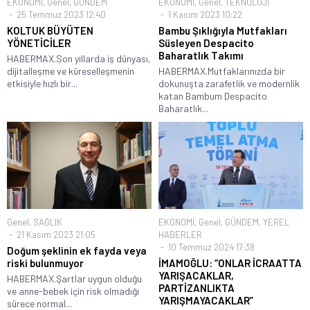
EKONOMİ
,
Genel
,
GÜNDEM
EKONOMİ
,
Genel
,
TEKNOLOJİ
25 Temmuz 2023 12:40
1 Kasım 2023 10:22
KOLTUK BÜYÜTEN
Bambu Şıklığıyla Mutfakları
YÖNETİCİLER
Süsleyen Despacito
Baharatlık Takımı
HABERMAX.Son yıllarda iş dünyası,
dijitalleşme ve küreselleşmenin
HABERMAX.Mutfaklarınızda bir
etkisiyle hızlı bir...
dokunuşta zarafetlik ve modernlik
katan Bambum Despacito
Baharatlık...
Genel
,
SAĞLIK
EKONOMİ
,
Genel
,
GÜNDEM
,
YEREL
21 Kasım 2023 21:05
HABERLER
10 Temmuz 2024 17:38
Doğum şeklinin ek fayda veya
riski bulunmuyor
İMAMOĞLU: “ONLAR İCRAATTA
YARIŞACAKLAR,
HABERMAX.Şartlar uygun olduğu
PARTİZANLIKTA
ve anne-bebek için risk olmadığı
YARIŞMAYACAKLAR”
sürece normal...