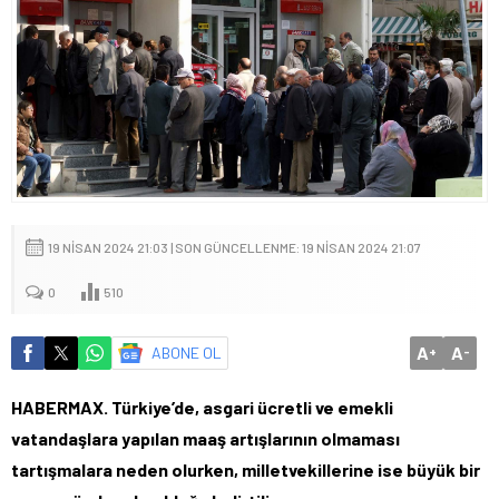
19 NISAN 2024 21:03 | SON GÜNCELLENME: 19 NISAN 2024 21:07
0
510
A
A
ABONE OL
+
-
HABERMAX. Türkiye’de, asgari ücretli ve emekli
vatandaşlara yapılan maaş artışlarının olmaması
tartışmalara neden olurken, milletvekillerine ise büyük bir