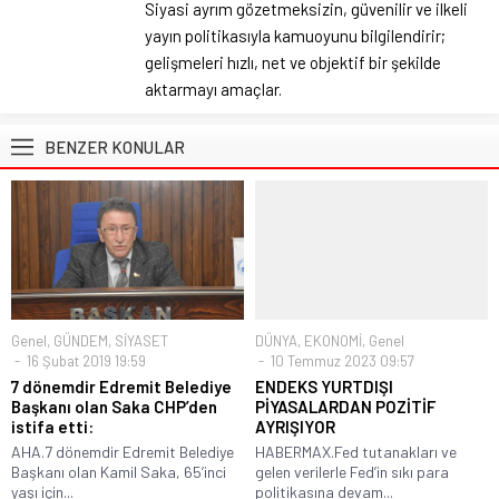
Siyasi ayrım gözetmeksizin, güvenilir ve ilkeli
yayın politikasıyla kamuoyunu bilgilendirir;
gelişmeleri hızlı, net ve objektif bir şekilde
aktarmayı amaçlar.
BENZER KONULAR
Genel
,
GÜNDEM
,
SİYASET
DÜNYA
,
EKONOMİ
,
Genel
16 Şubat 2019 19:59
10 Temmuz 2023 09:57
7 dönemdir Edremit Belediye
ENDEKS YURTDIŞI
Başkanı olan Saka CHP’den
PİYASALARDAN POZİTİF
istifa etti:
AYRIŞIYOR
AHA.7 dönemdir Edremit Belediye
HABERMAX.Fed tutanakları ve
Başkanı olan Kamil Saka, 65’inci
gelen verilerle Fed’in sıkı para
yaşı için...
politikasına devam...