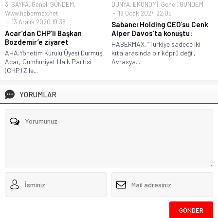
3. SAYFA
,
Genel
,
GÜNDEM
,
DÜNYA
,
EKONOMİ
,
Genel
,
GÜNDEM
Www.habermax.net
19 Ocak 2024 22:05
13 Aralık 2020 19:38
Sabancı Holding CEO’su Cenk
Acar’dan CHP’li Başkan
Alper Davos’ta konuştu:
Bozdemir’e ziyaret
HABERMAX. “Türkiye sadece iki
AHA.Yönetim Kurulu Üyesi Durmuş
kıta arasında bir köprü değil,
Acar, Cumhuriyet Halk Partisi
Avrasya...
(CHP) Zile...
YORUMLAR