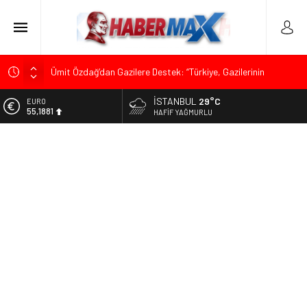
Ümit Özdağ’dan Gazilere Destek: “Türkiye, Gazilerinin
Taleplerini Kabul Etmeli”
İSTANBUL
29°C
ALTIN
TOKDEF Başkanı Fevzi Can Büşürüm’de Sert Konuştu: “Bu
6.660,55
HAFIF YAĞMURLU
Toprakları Teslim Etmeyeceğiz”
BİST
Çevrecik Büşürüm Yayla Şenliği’nde Siyaset ve Memleket
13.779,39
Buluştu: Kurtgöz’den “Yeni Yolda Birlikte Yürüyeceğiz” Mesajı
DOLAR
TKP Genel Sekreteri Kemal Okuyan Havana’da Konuştu:
47,7111
“Zincirlerini Kırması Gereken İşçi Sınıfıdır”
EURO
Muharrem İnce’den Mehmet Şimşek’e Sert Tepki: “Düşün Bu
55,1881
Milletin Yakasından”