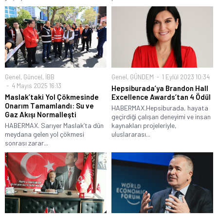
Genel
,
Güncel
,
İBB
Genel
,
GÜNDEM
1 Eylül 2023 10:34
4 Mayıs 2025 16:13
Hepsiburada’ya Brandon Hall
Maslak’taki Yol Çökmesinde
Excellence Awards’tan 4 Ödül
Onarım Tamamlandı: Su ve
HABERMAX.Hepsiburada, hayata
Gaz Akışı Normalleşti
geçirdiği çalışan deneyimi ve insan
HABERMAX. Sarıyer Maslak’ta dün
kaynakları projeleriyle,
meydana gelen yol çökmesi
uluslararası...
sonrası zarar...