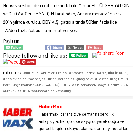
House, sektör lideri olabilme hedefi ile Mimar Elif ÜLGER YALÇIN
ve CEO Av. Sertaç YALÇIN tarafından, Ankara merkezli olarak
2014 yılında kuruldu. DDY A.Ş. çatısı altında 50’den fazla ilde
170’den fazla şubesi ile hizmet veriyor.
Paylaşın:
Please follow and like us:
ETİKETLER:
#100 Yılın Tohumları Projesi
,
#Arabica Coffee House
,
#İKLİM KRİZİ
,
#Meslek edindirme projesi
,
#Mor Çatı Kadın Sığınağı Vakfı
,
#Pastacılık eğitimi
,
8
Mart Dünya Kadınlar Günü
,
KADINA ŞİDDET
,
kadın istihdamı
,
Sosyal Sorumluluk
,
sürdürülebilirlik
,
toplumsal cinsiyet eşitliği
HaberMax
Habermax, tarafsız ve şeffaf habercilik
anlayışıyla, her görüşe saygı duyarak doğru ve
güncel bilgileri okuyucularına sunmayı hedefler.