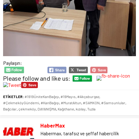
Paylaşın:
Please follow and like us:
ETİKETLER:
#1919ÜniteKanBağışı
,
#19Mayıs
,
#Akçaburgaz
,
#ÇekmeköyGündemi
,
#KanBağışı
,
#MuratAltun
,
#SAMKON
,
#Samsunlular
,
Bağcılar
,
çekmeköy
,
DAYANIŞMA
,
Kağıthane
,
kızılay
,
Tuzla
HaberMax
Habermax, tarafsız ve şeffaf habercilik