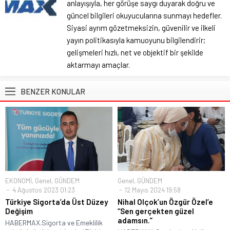
anlayışıyla, her görüşe saygı duyarak doğru ve
güncel bilgileri okuyucularına sunmayı hedefler.
Siyasi ayrım gözetmeksizin, güvenilir ve ilkeli
yayın politikasıyla kamuoyunu bilgilendirir;
gelişmeleri hızlı, net ve objektif bir şekilde
aktarmayı amaçlar.
BENZER KONULAR
EKONOMİ
,
Genel
,
GÜNDEM
Genel
,
GÜNDEM
4 Ağustos 2023 01:23
12 Mayıs 2024 19:58
Türkiye Sigorta’da Üst Düzey
Nihal Olçok’un Özgür Özel’e
Değişim
“Sen gerçekten güzel
adamsın.”
HABERMAX.Sigorta ve Emeklilik