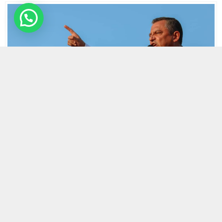
17 MAYIS 2026 18:15
0
647
A
A
ABONE OL
+
-
HABERMAX.
BALIKESİR
– , “Kuvâ-yi Milliye’nin başşehri”
olarak anılan Balıkesir’de düzenlenen büyük mitingde