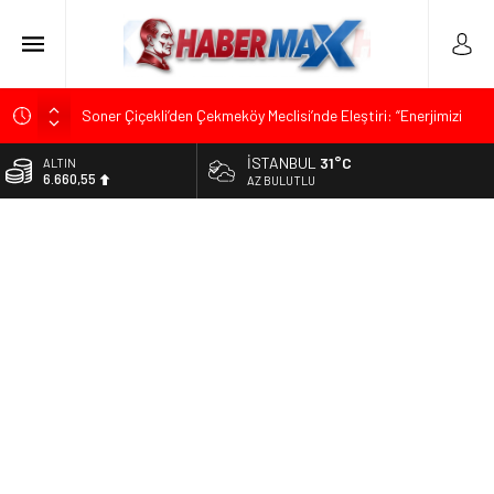
Soner Çiçekli’den Çekmeköy Meclisi’nde Eleştiri: “Enerjimizi
Hizmete Değil, Krizlere Harcadık”
İSTANBUL
31°C
ALTIN
Edremit’te Kaymakam Ahmet Odabaş’a Duygu Dolu Veda
6.660,55
AZ BULUTLU
Gecesi
BİST
Tarihçi Yusuf Halaçoğlu’ndan TBMM’ye Sunulan Yasa Teklifine
13.779,39
Sert Eleştiri: “Osmanlı’nın Hukuk Anlayışının Gerisine
Düşüldü”
DOLAR
47,7111
CHP’nin Eski Tuzla İlçe Başkanı Hasan Uzunyayla’dan Atama
İddialarına Yalanlama
EURO
55,1881
İdris Şahin’den Adalet Komisyonu’nda Sert Tepki: “Bu Yol Yol
Değil”