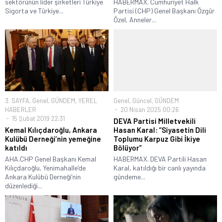
sektörünün lider şirketleri Türkiye
HABERMAX. Cumhuriyet Halk
Sigorta ve Türkiye...
Partisi (CHP) Genel Başkanı Özgür
Özel, Anneler...
3. SAYFA
,
Genel
,
GÜNDEM
,
YEREL
Genel
,
Güncel
,
GÜNDEM
HABERLER
20 Nisan 2025 00:26
15 Şubat 2019 22:31
DEVA Partisi Milletvekili
Kemal Kılıçdaroğlu, Ankara
Hasan Karal: “Siyasetin Dili
Kulübü Derneği’nin yemeğine
Toplumu Karpuz Gibi İkiye
katıldı
Bölüyor”
AHA.CHP Genel Başkanı Kemal
HABERMAX. DEVA Partili Hasan
Kılıçdaroğlu, Yenimahalle’de
Karal, katıldığı bir canlı yayında
Ankara Kulübü Derneği’nin
gündeme...
düzenlediği...