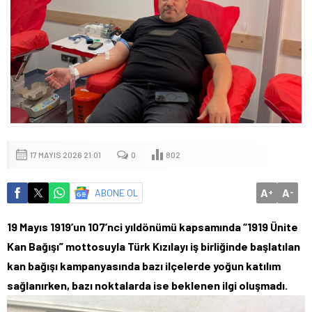
17 MAYIS 2026 21:01
0
802
A
A
ABONE OL
+
-
19 Mayıs 1919’un 107’nci yıldönümü kapsamında “1919 Ünite
Kan Bağışı” mottosuyla Türk Kızılayı iş birliğinde başlatılan
kan bağışı kampanyasında bazı ilçelerde yoğun katılım
sağlanırken, bazı noktalarda ise beklenen ilgi oluşmadı.