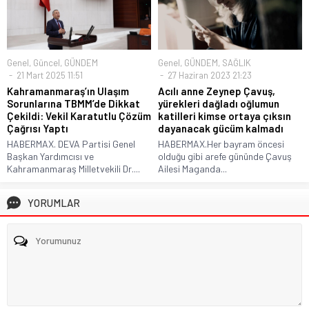
Genel
,
Güncel
,
GÜNDEM
Genel
,
GÜNDEM
,
SAĞLIK
21 Mart 2025 11:51
27 Haziran 2023 21:23
Kahramanmaraş’ın Ulaşım
Acılı anne Zeynep Çavuş,
Sorunlarına TBMM’de Dikkat
yürekleri dağladı oğlumun
Çekildi: Vekil Karatutlu Çözüm
katilleri kimse ortaya çıksın
Çağrısı Yaptı
dayanacak gücüm kalmadı
HABERMAX. DEVA Partisi Genel
HABERMAX.Her bayram öncesi
Başkan Yardımcısı ve
olduğu gibi arefe gününde Çavuş
Kahramanmaraş Milletvekili Dr....
Ailesi Maganda...
YORUMLAR