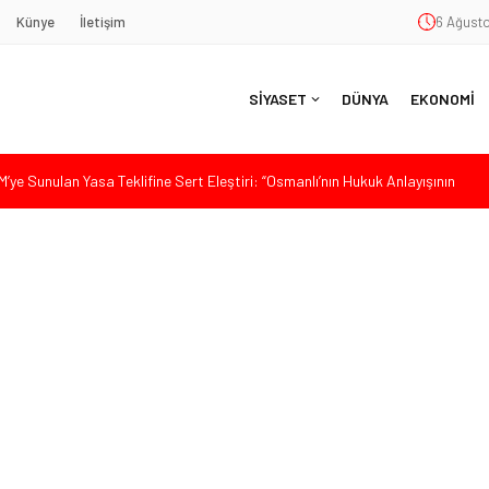
Künye
İletişim
6 Ağusto
SİYASET
DÜNYA
EKONOMİ
ye Sunulan Yasa Teklifine Sert Eleştiri: “Osmanlı’nın Hukuk Anlayışının
Hasan Uzunyayla’dan Atama İddialarına Yalanlama
eköy’de Gençlik Merkezi’nin temeli atıldı
aşkan Vekili Seçimine Sert Tepki: “Halkın İradesini Yok Sayma Çabası”
aş’a Duygu Dolu Veda Gecesi