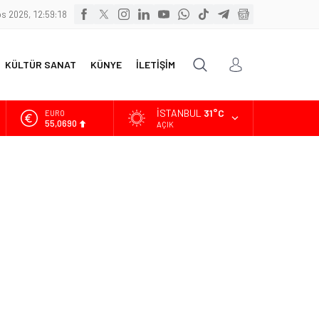
s 2026, 12:59:19
KÜLTÜR SANAT
KÜNYE
İLETİŞİM
İSTANBUL
31°C
ALTIN
6.525,39
AÇIK
BİST
13.788,73
DOLAR
47,5954
EURO
55,0690