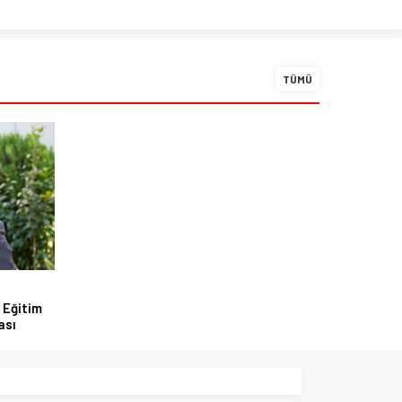
TÜMÜ
 Eğitim
ası