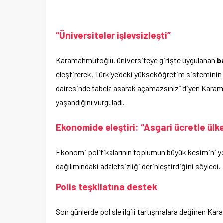
“Üniversiteler işlevsizleşti”
Karamahmutoğlu, üniversiteye girişte uygulanan
b
eleştirerek, Türkiye’deki yükseköğretim sisteminin ni
dairesinde tabela asarak açamazsınız” diyen Karama
yaşandığını vurguladı.
Ekonomide eleştiri: “Asgari ücretle ülk
Ekonomi politikalarının toplumun büyük kesimini yok
dağılımındaki adaletsizliği derinleştirdiğini söyledi.
Polis teşkilatına destek
Son günlerde polisle ilgili tartışmalara değinen Kar