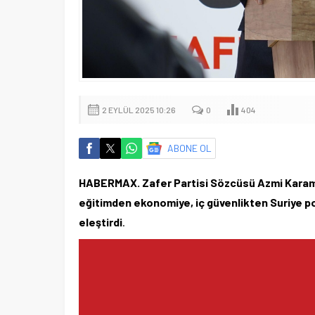
2 EYLÜL 2025 10:26
0
404
ABONE OL
HABERMAX. Zafer Partisi Sözcüsü Azmi Karamah
eğitimden ekonomiye, iç güvenlikten Suriye p
eleştirdi
.