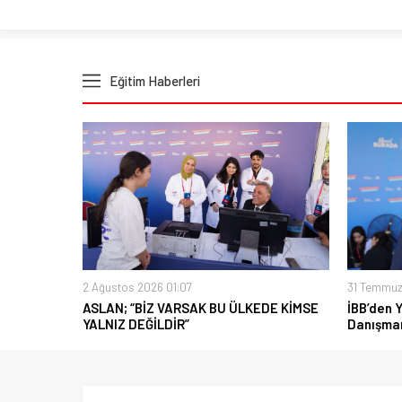
Eğitim Haberleri
2 Ağustos 2026 01:07
31 Temmuz
ASLAN; “BİZ VARSAK BU ÜLKEDE KİMSE
İBB’den 
YALNIZ DEĞİLDİR”
Danışman