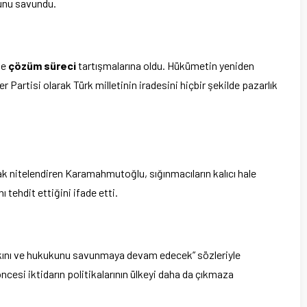
ğunu savundu.
se
çözüm süreci
tartışmalarına oldu. Hükümetin yeniden
r Partisi olarak Türk milletinin iradesini hiçbir şekilde pazarlık
ak nitelendiren Karamahmutoğlu, sığınmacıların kalıcı hale
 tehdit ettiğini ifade etti.
hakkını ve hukukunu savunmaya devam edecek” sözleriyle
si iktidarın politikalarının ülkeyi daha da çıkmaza