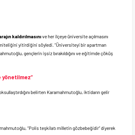
arajın kaldırılmasını
ve her ilçeye üniversite açılmasını
teliğini yitirdiğini söyledi. “Üniversiteyi bir apartman
hmutoğlu, gençlerin işsiz bırakıldığını ve eğitimde çöküş
e yönetilmez”
sullaştırdığını belirten Karamahmutoğlu, iktidarın gelir
amahmutoğlu, “Polis teşkilatı milletin gözbebeğidir” diyerek