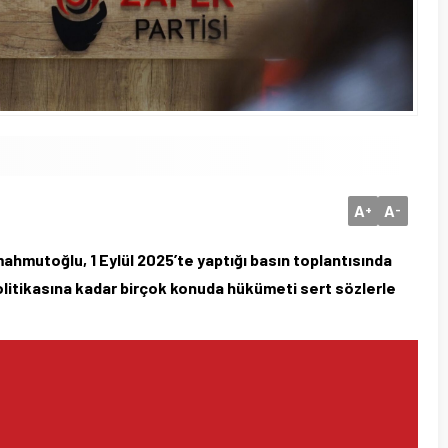
A
A
+
-
mutoğlu, 1 Eylül 2025’te yaptığı basın toplantısında
olitikasına kadar birçok konuda hükümeti sert sözlerle