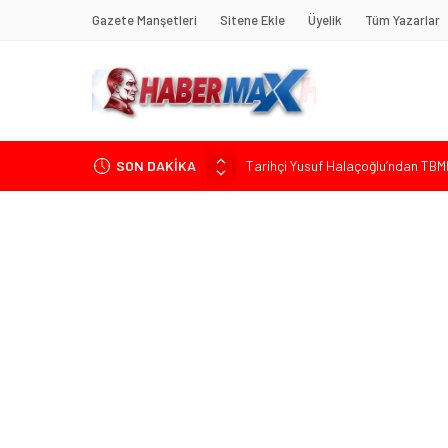
Gazete Manşetleri
Sitene Ekle
Üyelik
Tüm Yazarlar
SON DAKİKA
Tarihçi Yusuf Halaçoğlu’ndan TBMM’
Gerisine Düşüldü”
CHP’nin Eski Tuzla İlçe Başkanı 
Başkan Orhan Çerkez duyurdu: Çekm
CHP’li Önder Ulutaş’tan Üsküdar B
Edremit’te Kaymakam Ahmet Odab