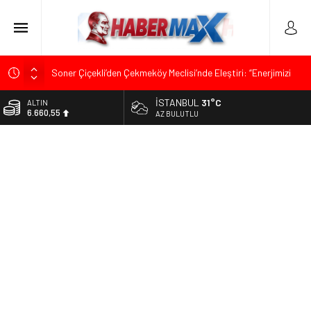
Soner Çiçekli’den Çekmeköy Meclisi’nde Eleştiri: “Enerjimizi
Hizmete Değil, Krizlere Harcadık”
İSTANBUL
31°C
ALTIN
Edremit’te Kaymakam Ahmet Odabaş’a Duygu Dolu Veda
6.660,55
AZ BULUTLU
Gecesi
BİST
Tarihçi Yusuf Halaçoğlu’ndan TBMM’ye Sunulan Yasa Teklifine
13.779,39
Sert Eleştiri: “Osmanlı’nın Hukuk Anlayışının Gerisine
Düşüldü”
DOLAR
47,7111
CHP’nin Eski Tuzla İlçe Başkanı Hasan Uzunyayla’dan Atama
İddialarına Yalanlama
EURO
55,1881
İdris Şahin’den Adalet Komisyonu’nda Sert Tepki: “Bu Yol Yol
Değil”