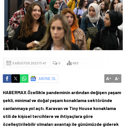
3 AĞUSTOS 2023 17:47
0
663
A
A
ABONE OL
+
-
HABERMAX.Özellikle pandeminin ardından değişen yaşam
şekli, minimal ve doğal yaşam konaklama sektöründe
canlanmaya yol açtı. Karavan ve Tiny House konaklama
stili de kişisel tercihlere ve ihtiyaçlara göre
özelleştirilebilir olmaları avantajı ile günümüzde giderek