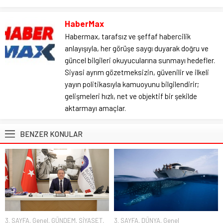
HaberMax
Habermax, tarafsız ve şeffaf habercilik
anlayışıyla, her görüşe saygı duyarak doğru ve
güncel bilgileri okuyucularına sunmayı hedefler.
Siyasi ayrım gözetmeksizin, güvenilir ve ilkeli
yayın politikasıyla kamuoyunu bilgilendirir;
gelişmeleri hızlı, net ve objektif bir şekilde
aktarmayı amaçlar.
BENZER KONULAR
3. SAYFA
,
Genel
,
GÜNDEM
,
SİYASET
,
3. SAYFA
,
DÜNYA
,
Genel