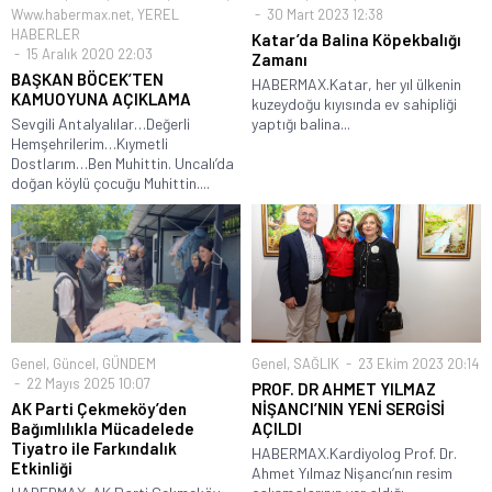
Www.habermax.net
,
YEREL
30 Mart 2023 12:38
HABERLER
Katar’da Balina Köpekbalığı
15 Aralık 2020 22:03
Zamanı
BAŞKAN BÖCEK’TEN
HABERMAX.Katar, her yıl ülkenin
KAMUOYUNA AÇIKLAMA
kuzeydoğu kıyısında ev sahipliği
Sevgili Antalyalılar…Değerli
yaptığı balina...
Hemşehrilerim…Kıymetli
Dostlarım…Ben Muhittin. Uncalı’da
doğan köylü çocuğu Muhittin....
Genel
,
Güncel
,
GÜNDEM
Genel
,
SAĞLIK
23 Ekim 2023 20:14
22 Mayıs 2025 10:07
PROF. DR AHMET YILMAZ
AK Parti Çekmeköy’den
NİŞANCI’NIN YENİ SERGİSİ
Bağımlılıkla Mücadelede
AÇILDI
Tiyatro ile Farkındalık
HABERMAX.Kardiyolog Prof. Dr.
Etkinliği
Ahmet Yılmaz Nişancı’nın resim