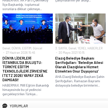
HABERMAX. AK Parti Çekmeköy
çalışmalarının yer aldığı...
İlçe Başkanlığı, toplumsal
sorunlara dikkat çekmeye...
Genel
,
DÜNYA
,
EĞİTİM
,
Güncel
3. SAYFA
,
Genel
,
YEREL HABERLER
27 Haziran 2026 15:45
20 Mayıs 2021 10:15
DÜNYA LİDERLERİ
Elazığ Belediye Başkanı
İSTANBUL’DA BULUŞTU:
Şerifoğulları: ‘Belediye Ailesi
TÜRKİYE EĞİTİM
Olarak Elazığlılara Hizmet
TEKNOLOJİLERİ ZİRVESİ’NE
Etmekten Onur Duyuyoruz’
(TETZ 2026) YAPAY ZEKÂ
AHA.Elazığ Belediye Başkanı Şahin
DAMGASI!
Şerifoğulları, Ramazan Bayramı
HABERMAX. Millî Eğitim Bakanlığı
dolayısıyla belediye birimlerini...
himayesinde bu yıl yedincisi
gerçekleştirilen Türkiye...
YORUMLAR