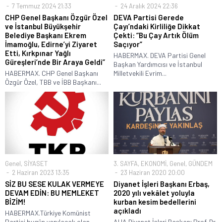
7 Temmuz 2024 21:33
24 Aralık 2024 22:36
CHP Genel Başkanı Özgür Özel
DEVA Partisi Gerede
ve İstanbul Büyükşehir
Çayı’ndaki Kirliliğe Dikkat
Belediye Başkanı Ekrem
Çekti: “Bu Çay Artık Ölüm
İmamoğlu, Edirne’yi Ziyaret
Saçıyor”
Etti, Kırkpınar Yağlı
HABERMAX. DEVA Partisi Genel
Güreşleri’nde Bir Araya Geldi”
Başkan Yardımcısı ve İstanbul
HABERMAX. CHP Genel Başkanı
Milletvekili Evrim...
Özgür Özel, TBB ve İBB Başkanı...
Genel
,
SİYASET
3. SAYFA
,
EKONOMİ
,
Genel
,
GÜNDEM
2 Haziran 2023 13:35
23 Haziran 2020 20:00
SİZ BU SESE KULAK VERMEYE
Diyanet İşleri Başkanı Erbaş,
DEVAM EDİN: BU MEMLEKET
2020 yılı vekâlet yoluyla
BİZİM!
kurban kesim bedellerini
açıkladı
HABERMAX.Türkiye Komünist
Partisi bugün yapılacak olan
AHA.Diyanet İşleri Başkanı Prof. Dr.