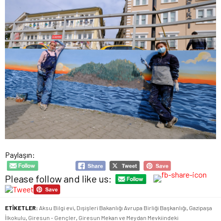
Paylaşın:
Please follow and like us:
ETİKETLER:
Aksu Bilgi evi
,
Dışişleri Bakanlığı Avrupa Birliği Başkanlığı
,
Gazipaşa
İlkokulu
,
Giresun - Gençler
,
Giresun Mekan ve Meydan Mevkiindeki