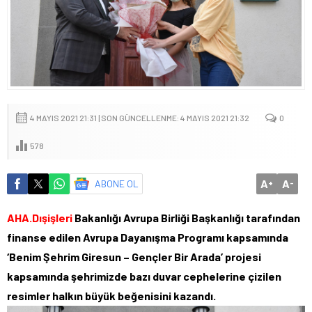
4 MAYIS 2021 21:31 | SON GÜNCELLENME: 4 MAYIS 2021 21:32
0
578
A
A
ABONE OL
+
-
AHA.Dışişleri
Bakanlığı Avrupa Birliği Başkanlığı tarafından
finanse edilen Avrupa Dayanışma Programı kapsamında
‘Benim Şehrim Giresun – Gençler Bir Arada’ projesi
kapsamında şehrimizde bazı duvar cephelerine çizilen
resimler halkın büyük beğenisini kazandı.