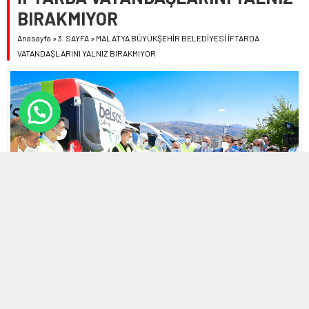
BIRAKMIYOR
Anasayfa
»
3. SAYFA
»
MALATYA BÜYÜKŞEHİR BELEDİYESİ İFTARDA
VATANDAŞLARINI YALNIZ BIRAKMIYOR
4 MAYIS 2021 21:22
0
695