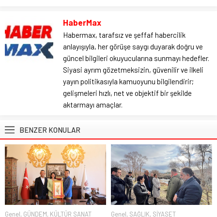
HaberMax
Habermax, tarafsız ve şeffaf habercilik
anlayışıyla, her görüşe saygı duyarak doğru ve
güncel bilgileri okuyucularına sunmayı hedefler.
Siyasi ayrım gözetmeksizin, güvenilir ve ilkeli
yayın politikasıyla kamuoyunu bilgilendirir;
gelişmeleri hızlı, net ve objektif bir şekilde
aktarmayı amaçlar.
BENZER KONULAR
Genel
,
GÜNDEM
,
KÜLTÜR SANAT
Genel
,
SAĞLIK
,
SİYASET