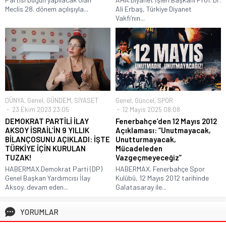
Meclis 28. dönem açılışıyla...
Ali Erbaş, Türkiye Diyanet
Vakfı’nın...
DÜNYA
,
Genel
,
GÜNDEM
,
SİYASET
Genel
,
Güncel
,
SPOR
23 Ekim 2023 23:05
12 Mayıs 2025 08:08
DEMOKRAT PARTİLİ İLAY
Fenerbahçe’den 12 Mayıs 2012
AKSOY İSRAİL’İN 9 YILLIK
Açıklaması: “Unutmayacak,
BİLANÇOSUNU AÇIKLADI: İŞTE
Unutturmayacak,
TÜRKİYE İÇİN KURULAN
Mücadeleden
TUZAK!
Vazgeçmeyeceğiz”
HABERMAX.Demokrat Parti (DP)
HABERMAX. Fenerbahçe Spor
Genel Başkan Yardımcısı İlay
Kulübü, 12 Mayıs 2012 tarihinde
Aksoy, devam eden...
Galatasaray ile...
YORUMLAR