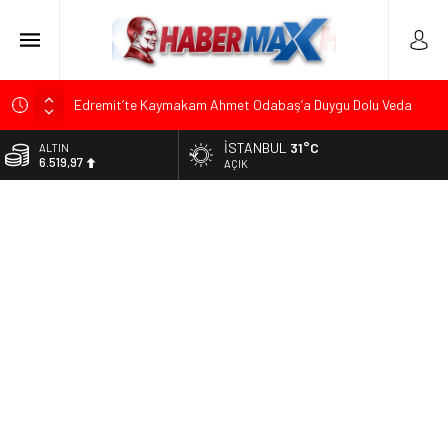
Edremit’te Kaymakam Ahmet Odabaş’a Duygu Dolu Veda
Gecesi
İSTANBUL
31°C
ALTIN
Tarihçi Yusuf Halaçoğlu’ndan TBMM’ye Sunulan Yasa Teklifine
6.519,97
AÇIK
Sert Eleştiri: “Osmanlı’nın Hukuk Anlayışının Gerisine
Düşüldü”
BİST
13.798,82
CHP’nin Eski Tuzla İlçe Başkanı Hasan Uzunyayla’dan Atama
İddialarına Yalanlama
DOLAR
47,7025
Başkan Orhan Çerkez duyurdu: Çekmeköy’de Gençlik
Merkezi’nin temeli atıldı
EURO
55,0112
Soner Çiçekli’den Çekmeköy Meclisi’nde Eleştiri: “Enerjimizi
Hizmete Değil, Krizlere Harcadık”