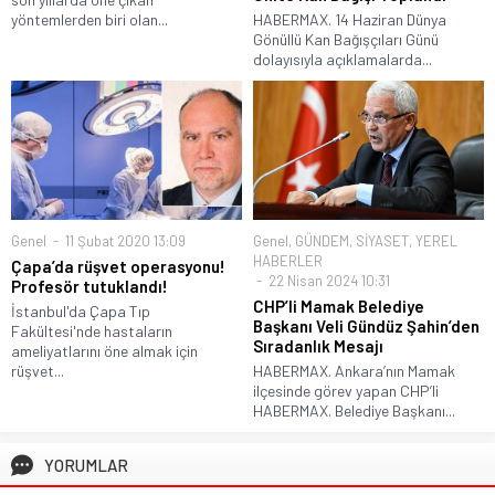
yöntemlerden biri olan...
HABERMAX. 14 Haziran Dünya
Gönüllü Kan Bağışçıları Günü
dolayısıyla açıklamalarda...
Genel
11 Şubat 2020 13:09
Genel
,
GÜNDEM
,
SİYASET
,
YEREL
HABERLER
Çapa’da rüşvet operasyonu!
22 Nisan 2024 10:31
Profesör tutuklandı!
CHP’li Mamak Belediye
İstanbul'da Çapa Tıp
Başkanı Veli Gündüz Şahin’den
Fakültesi'nde hastaların
Sıradanlık Mesajı
ameliyatlarını öne almak için
rüşvet...
HABERMAX. Ankara’nın Mamak
ilçesinde görev yapan CHP’li
HABERMAX. Belediye Başkanı...
YORUMLAR