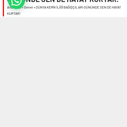
Anasayfa
»
Genel
»
DÜNYA KEMİK İLİĞİ BAĞIŞÇILARI GÜNÜNDE SEN DE HAYAT
KURTAR!
15 EYLÜL 2023 19:08
0
497
A
A
ABONE OL
+
-