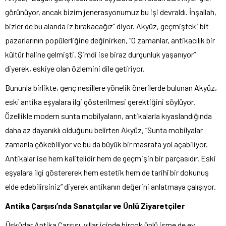
görünüyor, ancak bizim jenerasyonumuz bu işi devraldı. İnşallah,
bizler de bu alanda iz bırakacağız” diyor. Akyüz, geçmişteki bit
pazarlarının popülerliğine değinirken, “O zamanlar, antikacılık bir
kültür haline gelmişti. Şimdi ise biraz durgunluk yaşanıyor”
diyerek, eskiye olan özlemini dile getiriyor.
Bununla birlikte, genç nesillere yönelik önerilerde bulunan Akyüz,
eski antika eşyalara ilgi gösterilmesi gerektiğini söylüyor.
Özellikle modern sunta mobilyaların, antikalarla kıyaslandığında
daha az dayanıklı olduğunu belirten Akyüz, “Sunta mobilyalar
zamanla çökebiliyor ve bu da büyük bir masrafa yol açabiliyor.
Antikalar ise hem kalitelidir hem de geçmişin bir parçasıdır. Eski
eşyalara ilgi göstererek hem estetik hem de tarihî bir dokunuş
elde edebilirsiniz” diyerek antikanın değerini anlatmaya çalışıyor.
Antika Çarşısı’nda Sanatçılar ve Ünlü Ziyaretçiler
Üsküdar Antika Çarşısı, yıllar içinde birçok ünlü isme de ev