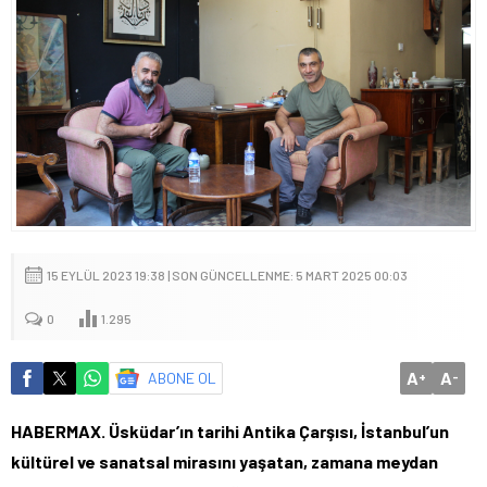
15 EYLÜL 2023 19:38 | SON GÜNCELLENME: 5 MART 2025 00:03
0
1.295
A
A
ABONE OL
+
-
HABERMAX. Üsküdar’ın tarihi Antika Çarşısı, İstanbul’un
kültürel ve sanatsal mirasını yaşatan, zamana meydan