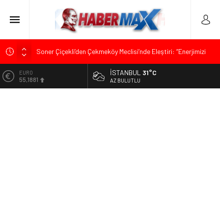
Soner Çiçekli’den Çekmeköy Meclisi’nde Eleştiri: “Enerjimizi
Hizmete Değil, Krizlere Harcadık”
İSTANBUL
31°C
ALTIN
Edremit’te Kaymakam Ahmet Odabaş’a Duygu Dolu Veda
6.660,55
AZ BULUTLU
Gecesi
BİST
Tarihçi Yusuf Halaçoğlu’ndan TBMM’ye Sunulan Yasa Teklifine
13.779,39
Sert Eleştiri: “Osmanlı’nın Hukuk Anlayışının Gerisine
Düşüldü”
DOLAR
47,7111
CHP’nin Eski Tuzla İlçe Başkanı Hasan Uzunyayla’dan Atama
İddialarına Yalanlama
EURO
55,1881
İdris Şahin’den Adalet Komisyonu’nda Sert Tepki: “Bu Yol Yol
Değil”