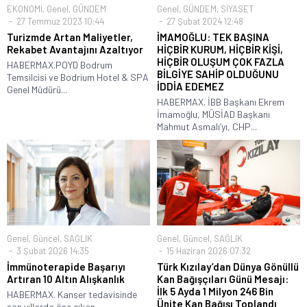
EKONOMİ
,
Genel
,
GÜNDEM
Genel
,
GÜNDEM
,
SİYASET
27 Temmuz 2023 10:44
27 Şubat 2024 12:48
Turizmde Artan Maliyetler,
İMAMOĞLU: TEK BAŞINA
Rekabet Avantajını Azaltıyor
HİÇBİR KURUM, HİÇBİR KİŞİ,
HİÇBİR OLUŞUM ÇOK FAZLA
HABERMAX.POYD Bodrum
BİLGİYE SAHİP OLDUĞUNU
Temsilcisi ve Bodrium Hotel & SPA
İDDİA EDEMEZ
Genel Müdürü...
HABERMAX. İBB Başkanı Ekrem
İmamoğlu, MÜSİAD Başkanı
Mahmut Asmalı’yı, CHP...
Genel
,
Güncel
,
SAĞLIK
Genel
,
Güncel
,
SAĞLIK
3 Şubat 2026 14:35
15 Haziran 2026 07:32
İmmünoterapide Başarıyı
Türk Kızılay’dan Dünya Gönüllü
Artıran 10 Altın Alışkanlık
Kan Bağışçıları Günü Mesajı:
İlk 5 Ayda 1 Milyon 246 Bin
HABERMAX. Kanser tedavisinde
Ünite Kan Bağışı Toplandı
son yıllarda öne çıkan