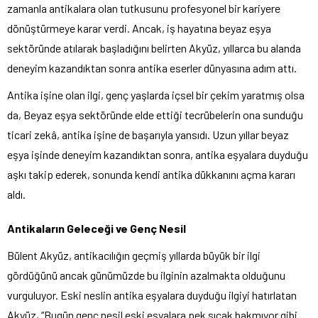
zamanla antikalara olan tutkusunu profesyonel bir kariyere
dönüştürmeye karar verdi. Ancak, iş hayatına beyaz eşya
sektöründe atılarak başladığını belirten Akyüz, yıllarca bu alanda
deneyim kazandıktan sonra antika eserler dünyasına adım attı.
Antika işine olan ilgi, genç yaşlarda içsel bir çekim yaratmış olsa
da, Beyaz eşya sektöründe elde ettiği tecrübelerin ona sunduğu
ticari zekâ, antika işine de başarıyla yansıdı. Uzun yıllar beyaz
eşya işinde deneyim kazandıktan sonra, antika eşyalara duyduğu
aşkı takip ederek, sonunda kendi antika dükkanını açma kararı
aldı.
Antikaların Geleceği ve Genç Nesil
Bülent Akyüz, antikacılığın geçmiş yıllarda büyük bir ilgi
gördüğünü ancak günümüzde bu ilginin azalmakta olduğunu
vurguluyor. Eski neslin antika eşyalara duyduğu ilgiyi hatırlatan
Akyüz, “Bugün genç nesil eski eşyalara pek sıcak bakmıyor gibi