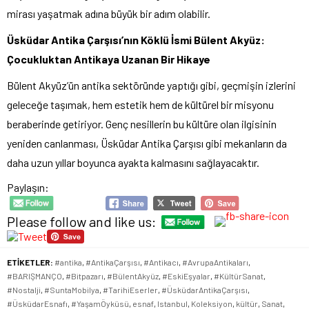
mirası yaşatmak adına büyük bir adım olabilir.
Üsküdar Antika Çarşısı’nın Köklü İsmi Bülent Akyüz:
Çocukluktan Antikaya Uzanan Bir Hikaye
Bülent Akyüz’ün antika sektöründe yaptığı gibi, geçmişin izlerini
geleceğe taşımak, hem estetik hem de kültürel bir misyonu
beraberinde getiriyor. Genç nesillerin bu kültüre olan ilgisinin
yeniden canlanması, Üsküdar Antika Çarşısı gibi mekanların da
daha uzun yıllar boyunca ayakta kalmasını sağlayacaktır.
Paylaşın:
Please follow and like us:
ETİKETLER:
#antika
,
#AntikaÇarşısı
,
#Antikacı
,
#AvrupaAntikaları
,
#BARIŞMANÇO
,
#Bitpazarı
,
#BülentAkyüz
,
#EskiEşyalar
,
#KültürSanat
,
#Nostalji
,
#SuntaMobilya
,
#TarihiEserler
,
#ÜsküdarAntikaÇarşısı
,
#ÜsküdarEsnafı
,
#YaşamÖyküsü
,
esnaf
,
Istanbul
,
Koleksiyon
,
kültür
,
Sanat
,