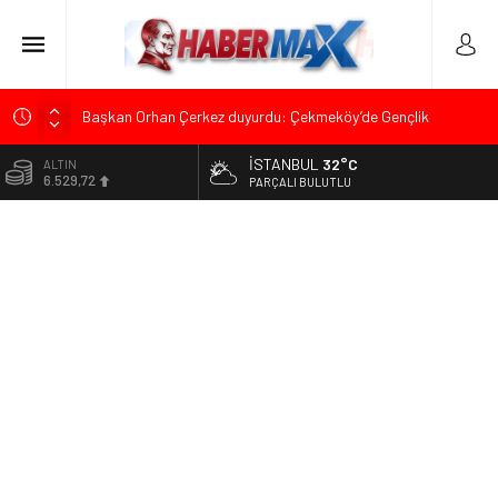
Başkan Orhan Çerkez duyurdu: Çekmeköy’de Gençlik
Merkezi’nin temeli atıldı
İSTANBUL
32°C
ALTIN
CHP’li Önder Ulutaş’tan Üsküdar Başkan Vekili Seçimine
6.529,72
PARÇALI BULUTLU
Sert Tepki: “Halkın İradesini Yok Sayma Çabası”
BİST
Halis Gerbaga CHP Çekmeköy İlçe Başkanlığı Görevine
13.703,13
Atandı
DOLAR
Koç Holding’den İlk Yarıda 36,4 Milyar Dolarlık Gelir ve 1,7
47,5844
Milyar Dolarlık Yatırım
EURO
CHP’nin Eski Tuzla İlçe Başkanı Hasan Uzunyayla’dan Atama
55,1152
İddialarına Yalanlama