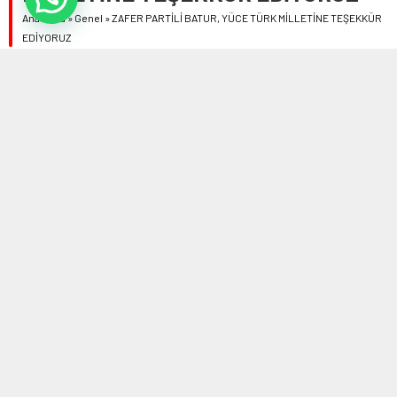
Anasayfa
»
Genel
»
ZAFER PARTİLİ BATUR, YÜCE TÜRK MİLLETİNE TEŞEKKÜR
EDİYORUZ
20 ŞUBAT 2023 18:50 | SON GÜNCELLENME: 20 ŞUBAT 2023 18:51
0
519