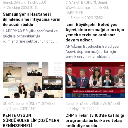
Genel
,
SAĞLIK
,
TEKNOLOJİ
3. SAYFA
,
EKONOMİ
,
Genel
,
25 Ekim 2023 10:30
Www.habermax.net
,
YEREL
HABERLER
Samsun Şehir Hastanesi
18 Kasım 2020 23:52
iklimlendirme ihtiyacına Form
ile çözüm buldu
İzmir Büyükşehir Belediyesi
Aşevi, deprem mağdurları için
HABERMAX.58 yıllık tecrübesi ve
yemek servisine aralıksız
güçlü iş ortaklıklarıyla
devam ediyor.
iklimlendirme sektörünün öncü...
AHA.İzmir Büyükşehir Belediyesi
Aşevi, deprem mağdurları için
yemek servisine aralıksız...
DÜNYA
,
Genel
,
GÜNDEM
,
SİYASET
Genel
,
SİYASET
,
VİDEO VE GALERİ
7 Şubat 2020 13:01
2 Mayıs 2021 22:13
KENTE UYGUN
CHP’li Tekin tv 100’de katıldığı
SÜRDÜRÜLEBİLİR ÇÖZÜMLER
programda bu korku ve telaş
BENİMSENMELİ
nedir diye sordu