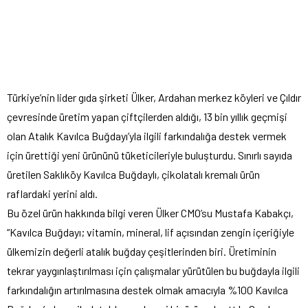
Türkiye’nin lider gıda şirketi Ülker, Ardahan merkez köyleri ve Çıldır
çevresinde üretim yapan çiftçilerden aldığı, 13 bin yıllık geçmişi
olan Atalık Kavılca Buğdayı’yla ilgili farkındalığa destek vermek
için ürettiği yeni ürününü tüketicileriyle buluşturdu. Sınırlı sayıda
üretilen Saklıköy Kavılca Buğdaylı, çikolatalı kremalı ürün
raflardaki yerini aldı.
Bu özel ürün hakkında bilgi veren Ülker CMO’su Mustafa Kabakçı,
“Kavılca Buğdayı; vitamin, mineral, lif açısından zengin içeriğiyle
ülkemizin değerli atalık buğday çeşitlerinden biri. Üretiminin
tekrar yaygınlaştırılması için çalışmalar yürütülen bu buğdayla ilgili
farkındalığın artırılmasına destek olmak amacıyla %100 Kavılca