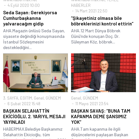
4 Eylül 2020 10:00
HABERLER
14 Mart 2021 22:50
Seda Sayan: Gerekiyorsa
Cumhurbaşkanına
“Şikayetiniz olmasa bile
yalvaracağım gidip
böbreklerinizi kontrol ettirin”
AHA.Magazin ünlüsü Seda Sayan,
AHA.12 Mart Dünya Böbrek
siyasete değindiği konuşmasında
Günü’nde konuşan Doç. Dr.
İstanbul Sözleşmesini
Süleyman Köz, böbrek...
desteklediğini...
3. SAYFA
,
EĞİTİM
,
Genel
,
GÜNDEM
Genel
,
GÜNDEM
6 Şubat 2022 15:48
11 Mayıs 2021 23:54
BAŞKAN SELAHATTİN
BAŞKAN SAVAŞ: “BUNA TAM
EKİCİOĞLU, 2. YARIYIL MESAJI
KAPANMA DEME ŞANSIMIZ
YAYINLADI
YOK”
HABERMAX.Belediye Başkanımız
AHA.Tam kapanma ile ilgili
Selahattin Ekicioğlu, tüm
düşüncelerini paylaşan Başkan