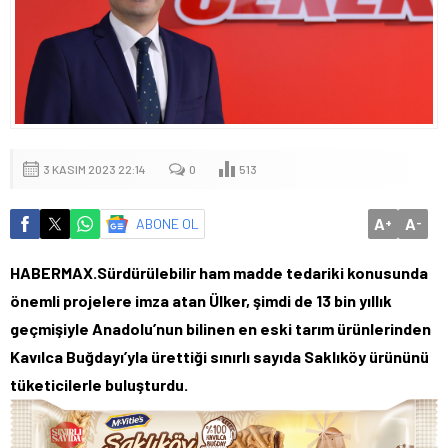
3 KASIM 2023 22:14
0
513
A
A
ABONE OL
+
-
HABERMAX.Sürdürülebilir ham madde tedariki konusunda
önemli projelere imza atan Ülker, şimdi de 13 bin yıllık
geçmişiyle Anadolu’nun bilinen en eski tarım ürünlerinden
Kavılca Buğdayı’yla ürettiği sınırlı sayıda Saklıköy ürününü
tüketicilerle buluşturdu.