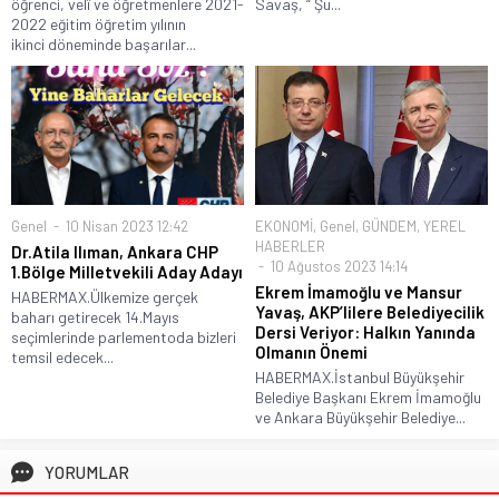
öğrenci, velî ve öğretmenlere 2021-
Savaş, “ Şu...
2022 eğitim öğretim yılının
ikinci döneminde başarılar...
Genel
10 Nisan 2023 12:42
EKONOMİ
,
Genel
,
GÜNDEM
,
YEREL
HABERLER
Dr.Atila Ilıman, Ankara CHP
10 Ağustos 2023 14:14
1.Bölge Milletvekili Aday Adayı
Ekrem İmamoğlu ve Mansur
HABERMAX.Ülkemize gerçek
Yavaş, AKP’lilere Belediyecilik
baharı getirecek 14.Mayıs
Dersi Veriyor: Halkın Yanında
seçimlerinde parlementoda bizleri
Olmanın Önemi
temsil edecek...
HABERMAX.İstanbul Büyükşehir
Belediye Başkanı Ekrem İmamoğlu
ve Ankara Büyükşehir Belediye...
YORUMLAR