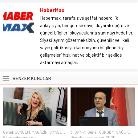
HaberMax
Habermax, tarafsız ve şeffaf habercilik
anlayışıyla, her görüşe saygı duyarak doğru ve
güncel bilgileri okuyucularına sunmayı hedefler.
Siyasi ayrım gözetmeksizin, güvenilir ve ilkeli
yayın politikasıyla kamuoyunu bilgilendirir;
gelişmeleri hızlı, net ve objektif bir şekilde
aktarmayı amaçlar.
BENZER KONULAR
Genel
,
GÜNDEM
,
MAGAZİN
,
SİYASET
,
3. SAYFA
,
Genel
,
GÜNDEM
,
SAĞLIK
,
Www.habermax.net
Www.habermax.net
,
YEREL