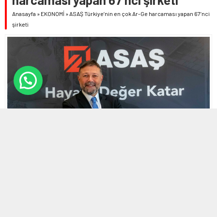
Anasayfa
»
EKONOMİ
»
ASAŞ Türkiye’nin en çok Ar-Ge harcaması yapan 67’nci
şirketi
3 KASIM 2023 22:10
0
509
A
A
ABONE OL
+
-