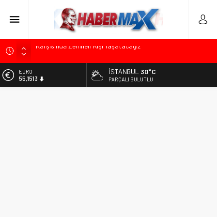
Üsküdar’da Başkan Vekili Seçimi Sonrası Siyasi Gerilim:
Özgür Çelik’ten “Sinsi Plan ve Operasyon” Tepkisi
İSTANBUL
30°C
ALTIN
Muharrem İnce’den Mehmet Şimşek’e Sert Tepki: “Düşün Bu
6.635,91
PARÇALI BULUTLU
Milletin Yakasından”
BİST
Ümit Özdağ’dan Gazilere Destek: “Türkiye, Gazilerinin
13.779,39
Taleplerini Kabul Etmeli”
DOLAR
TOKDEF Başkanı Fevzi Can Büşürüm’de Sert Konuştu: “Bu
47,7178
Toprakları Teslim Etmeyeceğiz”
EURO
Kılıçdaroğlu’ndan “Türk Baharı” Mesajı: “Milletimizin Birliği
55,1513
Karşısında Zemheri Kışı Yaşatacağız”