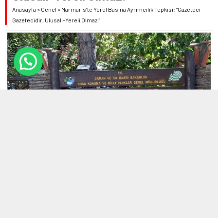
Anasayfa
»
Genel
»
Marmaris’te Yerel Basına Ayrımcılık Tepkisi: “Gazeteci
Gazetecidir, Ulusalı-Yereli Olmaz!”
24 AĞUSTOS 2025 10:10 | SON GÜNCELLENME: 24 AĞUSTOS 2025
19:26
0
593