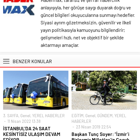
anlayışıyla, her görüşe saygı duyarak doğru ve
güncel bilgileri okuyucularına sunmayı hedefler.
Siyasi ayrım gözetmeksizin, güvenilir ve ilkeli
yayın politikasıyla kamuoyunu bilgilendirir;
gelişmeleri hızlı, net ve objektif bir şekilde
aktarmayı amaçlar.
BENZER KONULAR
3. SAYFA
,
Genel
,
YEREL HABERLER
EĞİTİM
,
Genel
,
GÜNDEM
,
YEREL
11 Nisan 2022 13:38
HABERLER
23 Nisan 2019 22:54
İSTANBUL’DA 24 SAAT
KESİNTİSİZ ULAŞIM DEVAM
Başkan Tunç Soyer: “İzmir’i
EDİYOR
Birleşmiş Milletler’in Çocuk