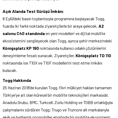
Açık Alanda Test Sürüşü İmkânı
8 Eylül’deki basın toplantısıyla programına başlayacak Togg,
fuarda iki farklı noktada ziyaretçilerle bir araya gelecek.
A2
salonu C40 standında
en yeni modelleri ve dijital mobilite
ekosistemini sergileyecek olan Togg, ayrıca şehir merkezindeki
Königsplatz KP 190
noktasında kullanıcı odaklı çözümlerini
deneyimleme fırsatı sunacak. Ziyaretçiler,
Königsplatz TD 110
noktasında ise T10X ve T10F modellerini test etme imkânı
bulacak.
Togg Hakkında
25 Haziran 2018’de kurulan Togg, fikri mülkiyet hakları tamamen
Türkiye’ye ait olan küresel bir mobilite teknolojileri markasıdır.
Anadolu Grubu, BMC, Turkcell, Zorlu Holding ve TOBB ortaklığıyla
çalışmalarını sürdüren Togg; Trugo ve Trumore alt markalarıyla
akıllı ve bağlantılı otomobiller etrafında bir mobilite ekosistemi