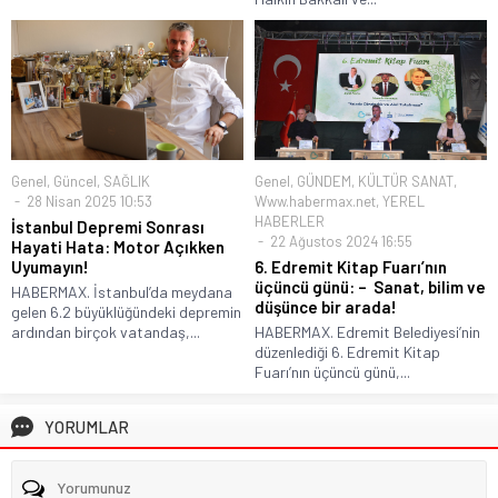
Genel
,
Güncel
,
SAĞLIK
Genel
,
GÜNDEM
,
KÜLTÜR SANAT
,
28 Nisan 2025 10:53
Www.habermax.net
,
YEREL
HABERLER
İstanbul Depremi Sonrası
22 Ağustos 2024 16:55
Hayati Hata: Motor Açıkken
Uyumayın!
6. Edremit Kitap Fuarı’nın
üçüncü günü: – Sanat, bilim ve
HABERMAX. İstanbul’da meydana
düşünce bir arada!
gelen 6.2 büyüklüğündeki depremin
ardından birçok vatandaş,...
HABERMAX. Edremit Belediyesi’nin
düzenlediği 6. Edremit Kitap
Fuarı’nın üçüncü günü,...
YORUMLAR