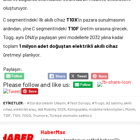
oluşturuyor.
C segmentindeki ilk akıllı cihaz
T10X
’in pazara sunulmasının
ardından, yine C segmentindeki
T10F
üretim sırasına girecek.
Togg, aynı DNA’yı paylaşan yeni modellerle 2032 yılına kadar
toplam
1 milyon adet doğuştan elektrikli akıllı cihaz
üretmeyi planlıyor.
Paylaşın:
Please follow and like us:
ETİKETLER:
- #Sürdürülebilir Ulaşım
,
#Test Sürüşü
,
#Trugo
,
A2 salonu
,
akıllı
cihaz
,
elektrikli araç
,
IAA Mobility 2025
,
Königsplatz
,
mobilite teknolojileri
,
Münih
,
T10F
,
T10X
,
TOGG
,
Trumore
,
Türkiye otomotiv sektörü
HaberMax
Habermax, tarafsız ve şeffaf habercilik