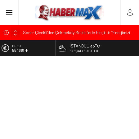
Soner Çiçekli’den Çekmeköy Meclisi’nde Eleştiri: “Enerjimizi
Hizmete Değil, Krizlere Harcadık”
İSTANBUL
33°C
ALTIN
Edremit’te Kaymakam Ahmet Odabaş’a Duygu Dolu Veda
6.660,55
PARÇALI BULUTLU
Gecesi
BİST
Tarihçi Yusuf Halaçoğlu’ndan TBMM’ye Sunulan Yasa Teklifine
13.779,39
Sert Eleştiri: “Osmanlı’nın Hukuk Anlayışının Gerisine
Düşüldü”
DOLAR
47,7111
CHP’nin Eski Tuzla İlçe Başkanı Hasan Uzunyayla’dan Atama
İddialarına Yalanlama
EURO
55,1881
İdris Şahin’den Adalet Komisyonu’nda Sert Tepki: “Bu Yol Yol
Değil”