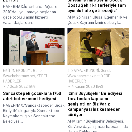
Dostu Şehir kriterleriyle tam
HABERMAX.İstanbul’da Ağustos
uyumlu hale getireceğiz”
2019’da uygulamaya başlanan
gece toplu ulaşım hizmeti,
AHA.23 Nisan Ulusal Egemenlik ve
vatandaşlardan...
Çocuk Bayramı İzmir’de bu yıl...
EĞİTİM
,
EKONOMİ
,
Genel
,
3. SAYFA
,
EKONOMİ
,
Genel
,
Www.habermax.net
,
YEREL
Www.habermax.net
,
YEREL
HABERLER
HABERLER
7 Ocak 2022 19:41
4 Kasım 2020 11:49
Sancaktepeli çocuklara 1750
İzmir Büyükşehir Belediyesi
adet bot ve mont hediyesi
tarafından kapsamı
genişletilen Biz Varız
HABERMAX.”Sancaktepe’den Sıcak
kampanyası hız kesmeden
Bir İyilik” sloganıyla Sancaktepe
sürüyor.
Kaymakamlığı ve Sancaktepe
Belediyesi...
AHA.İzmir Büyükşehir Belediyesi,
Biz Varız dayanışması kapsamında
Halkın Bakkalı ve...