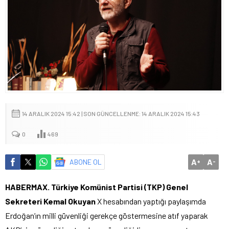
14 ARALIK 2024 15:42 | SON GÜNCELLENME: 14 ARALIK 2024 15:43
0
469
A
A
ABONE OL
+
-
HABERMAX. Türkiye Komünist Partisi (TKP) Genel
Sekreteri Kemal Okuyan
X hesabından yaptığı paylaşımda
Erdoğan’ın milli güvenliği gerekçe göstermesine atıf yaparak