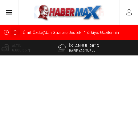
Ümit Özdağ’dan Gazilere Destek: “Türkiye, Gazilerinin
Taleplerini Kabul Etmeli”
İSTANBUL
29°C
ALTIN
TOKDEF Başkanı Fevzi Can Büşürüm’de Sert Konuştu: “Bu
6.660,55
HAFIF YAĞMURLU
Toprakları Teslim Etmeyeceğiz”
BİST
Çevrecik Büşürüm Yayla Şenliği’nde Siyaset ve Memleket
13.779,39
Buluştu: Kurtgöz’den “Yeni Yolda Birlikte Yürüyeceğiz” Mesajı
DOLAR
TKP Genel Sekreteri Kemal Okuyan Havana’da Konuştu:
47,7111
“Zincirlerini Kırması Gereken İşçi Sınıfıdır”
EURO
Muharrem İnce’den Mehmet Şimşek’e Sert Tepki: “Düşün Bu
55,1881
Milletin Yakasından”