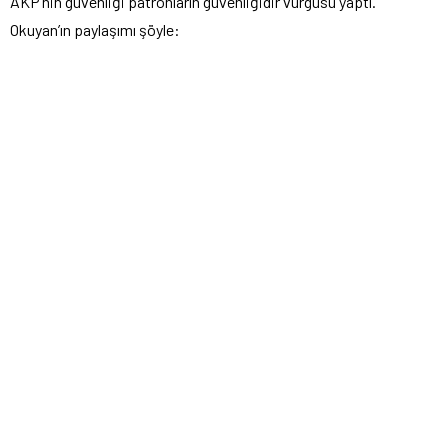
AKP’nin güvenliği patronların güvenliğidir vurgusu yaptı.
Okuyan’ın paylaşımı şöyle: