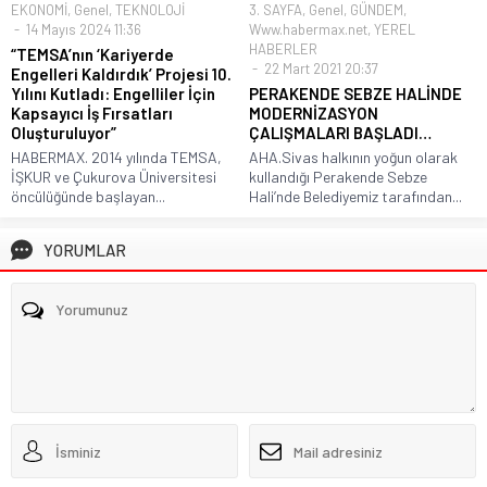
EKONOMİ
,
Genel
,
TEKNOLOJİ
3. SAYFA
,
Genel
,
GÜNDEM
,
14 Mayıs 2024 11:36
Www.habermax.net
,
YEREL
HABERLER
“TEMSA’nın ‘Kariyerde
22 Mart 2021 20:37
Engelleri Kaldırdık’ Projesi 10.
Yılını Kutladı: Engelliler İçin
PERAKENDE SEBZE HALİNDE
Kapsayıcı İş Fırsatları
MODERNİZASYON
Oluşturuluyor”
ÇALIŞMALARI BAŞLADI…
HABERMAX. 2014 yılında TEMSA,
AHA.Sivas halkının yoğun olarak
İŞKUR ve Çukurova Üniversitesi
kullandığı Perakende Sebze
öncülüğünde başlayan...
Hali’nde Belediyemiz tarafından...
YORUMLAR