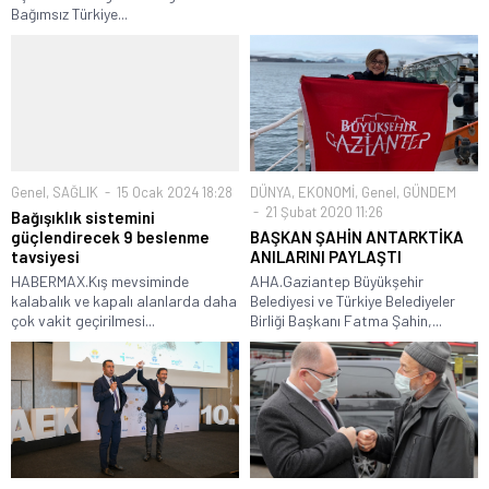
Bağımsız Türkiye...
Genel
,
SAĞLIK
15 Ocak 2024 18:28
DÜNYA
,
EKONOMİ
,
Genel
,
GÜNDEM
21 Şubat 2020 11:26
Bağışıklık sistemini
güçlendirecek 9 beslenme
BAŞKAN ŞAHİN ANTARKTİKA
tavsiyesi
ANILARINI PAYLAŞTI
HABERMAX.Kış mevsiminde
AHA.Gaziantep Büyükşehir
kalabalık ve kapalı alanlarda daha
Belediyesi ve Türkiye Belediyeler
çok vakit geçirilmesi...
Birliği Başkanı Fatma Şahin,...