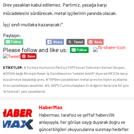
Grev yasakları kabul edilemez. Partimiz, yasağa karşı
mücadelesini sürdürecek, metal işçilerinin yanında olacak.
İşçi sınıfı mutlaka kazanacak!”
Paylaşın:
Please follow and like us:
ETİKETLER:
# Türkiye Komünist Partisi (TKP) Genel Sekreteri Kemal Okuyan
,
#DİSK'e bağlı Birleşik Metal-İş Sendikası'nın "sefalet teklifi" diyerek MESS'e karşı
büyütmeye başladığı grev
,
#TKP'den yasaklanan metal grevine ilişkin açıklama:
Grev yasaklayan zavallılar
,
#X
,
AKP'li Cumhurbaşkanı Erdoğan'ın kararıyla 60 gün
"ertelendi"
,
yani yasaklandı.
HaberMax
Habermax, tarafsız ve şeffaf habercilik
anlayışıyla, her görüşe saygı duyarak doğru ve
güncel bilgileri okuyucularına sunmayı hedefler.