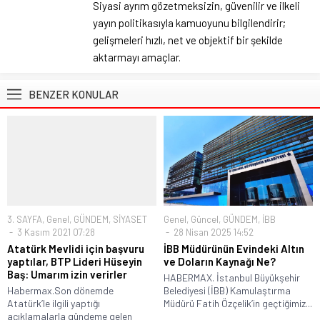
Siyasi ayrım gözetmeksizin, güvenilir ve ilkeli
yayın politikasıyla kamuoyunu bilgilendirir;
gelişmeleri hızlı, net ve objektif bir şekilde
aktarmayı amaçlar.
BENZER KONULAR
3. SAYFA
,
Genel
,
GÜNDEM
,
SİYASET
Genel
,
Güncel
,
GÜNDEM
,
İBB
3 Kasım 2021 07:28
28 Nisan 2025 14:52
Atatürk Mevlidi için başvuru
İBB Müdürünün Evindeki Altın
yaptılar, BTP Lideri Hüseyin
ve Doların Kaynağı Ne?
Baş: Umarım izin verirler
HABERMAX. İstanbul Büyükşehir
Habermax.Son dönemde
Belediyesi (İBB) Kamulaştırma
Atatürk’le ilgili yaptığı
Müdürü Fatih Özçelik’in geçtiğimiz...
açıklamalarla gündeme gelen