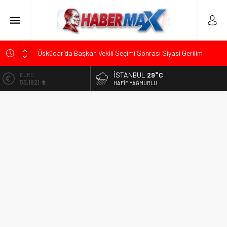
Üsküdar’da Başkan Vekili Seçimi Sonrası Siyasi Gerilim:
Özgür Çelik’ten “Sinsi Plan ve Operasyon” Tepkisi
İSTANBUL
29°C
ALTIN
Muharrem İnce’den Mehmet Şimşek’e Sert Tepki: “Düşün Bu
6.659,09
HAFIF YAĞMURLU
Milletin Yakasından”
BİST
Ümit Özdağ’dan Gazilere Destek: “Türkiye, Gazilerinin
13.779,39
Taleplerini Kabul Etmeli”
DOLAR
TOKDEF Başkanı Fevzi Can Büşürüm’de Sert Konuştu: “Bu
47,7155
Toprakları Teslim Etmeyeceğiz”
EURO
Kılıçdaroğlu’ndan “Türk Baharı” Mesajı: “Milletimizin Birliği
55,1921
Karşısında Zemheri Kışı Yaşatacağız”