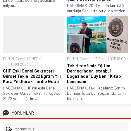
binden fazla seferle yaklaşık 5
milyon...
HABERMAX. 2021 yılında kuraklığın
vurduğu Şanlıurfa bu yıl da selden...
EĞİTİM
,
Genel
,
GÜNDEM
EĞİTİM
,
Genel
15 Ocak 2025 16:00
12 Eylül 2023 20:51
Tek Hedefimiz Eğitim
CHP Eski Genel Sekreteri
Derneği’nden İstanbul
Gürsel Tekin: 2022 Eğitim Yılı
Boğazında “Duy Beni” Kitap
Kara Yıl Olarak Tarihe Geçti
Lansmanı
HABERMAX.CHP’nin eski Genel
HABERMAX. Tek Hedefimiz Eğitim
Sekreteri Gürsel Tekin, Türkiye’de
Derneği, İstanbul Boğazı’nda tarihi
2022 yılının eğitim...
bir kitap...
YORUMLAR