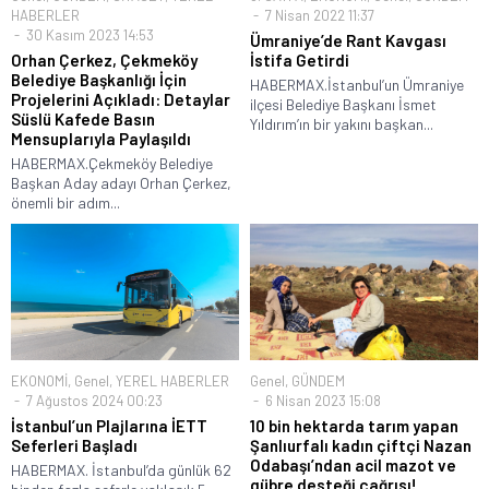
HABERLER
7 Nisan 2022 11:37
30 Kasım 2023 14:53
Ümraniye’de Rant Kavgası
Orhan Çerkez, Çekmeköy
İstifa Getirdi
Belediye Başkanlığı İçin
HABERMAX.İstanbul’un Ümraniye
Projelerini Açıkladı: Detaylar
ilçesi Belediye Başkanı İsmet
Süslü Kafede Basın
Yıldırım’ın bir yakını başkan...
Mensuplarıyla Paylaşıldı
HABERMAX.Çekmeköy Belediye
Başkan Aday adayı Orhan Çerkez,
önemli bir adım...
EKONOMİ
,
Genel
,
YEREL HABERLER
Genel
,
GÜNDEM
7 Ağustos 2024 00:23
6 Nisan 2023 15:08
İstanbul’un Plajlarına İETT
10 bin hektarda tarım yapan
Seferleri Başladı
Şanlıurfalı kadın çiftçi Nazan
Odabaşı’ndan acil mazot ve
HABERMAX. İstanbul’da günlük 62
gübre desteği çağrısı!