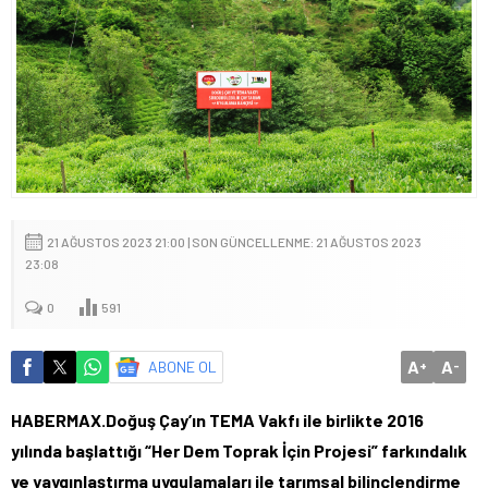
21 AĞUSTOS 2023 21:00 | SON GÜNCELLENME: 21 AĞUSTOS 2023
23:08
0
591
A
A
ABONE OL
+
-
HABERMAX.Doğuş Çay’ın TEMA Vakfı ile birlikte 2016
yılında başlattığı “Her Dem Toprak İçin Projesi” farkındalık
ve yaygınlaştırma uygulamaları ile tarımsal bilinçlendirme