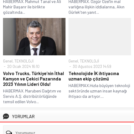
HABERMAX. Mahmut Tanal ve Ali
HABERMAX. Özgür Özel’in mal
Mahir Başarır ile birlikte
varlığına ilişkin iddialarına, Akın
gözaltında...
Gürlek’ten yanıt...
Genel
,
TEKNOLOJİ
Genel
,
TEKNOLOJİ
20 Ocak 2024 16:10
30 Ağustos 2023 14:59
Volvo Trucks, Türkiye’nin İthal
Teknolojide İK ihtiyacına
Kamyon ve Çekici Pazarında
uzman ekip çözümü
2023 Yılının Lideri Oldu!
HABERMAX.Hızla büyüyen teknoloji
HABERMAX. Marubeni Dağıtım ve
sektöründe uzman insan kaynağı
Servis A.Ş. distribütörlüğünde
ihtiyacı da artıyor....
temsil edilen Volvo...
YORUMLAR