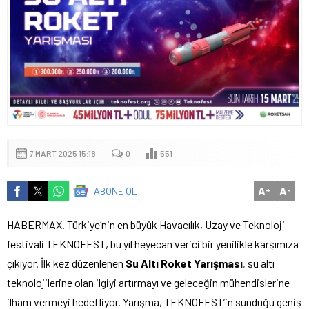
7 MART 2025 15:18
0
551
A
A
ABONE OL
+
-
HABERMAX. Türkiye’nin en büyük Havacılık, Uzay ve Teknoloji
festivali TEKNOFEST, bu yıl heyecan verici bir yenilikle karşımıza
çıkıyor. İlk kez düzenlenen
Su Altı Roket Yarışması
, su altı
teknolojilerine olan ilgiyi artırmayı ve geleceğin mühendislerine
ilham vermeyi hedefliyor. Yarışma, TEKNOFEST’in sunduğu geniş