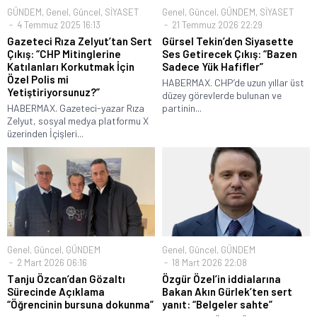
GÜNDEM
,
Genel
,
Güncel
,
SİYASET
Genel
,
Güncel
,
GÜNDEM
,
SİYASET
4 Temmuz 2025 16:13
21 Temmuz 2026 22:29
Gazeteci Rıza Zelyut’tan Sert
Gürsel Tekin’den Siyasette
Çıkış: “CHP Mitinglerine
Ses Getirecek Çıkış: “Bazen
Katılanları Korkutmak İçin
Sadece Yük Hafifler”
Özel Polis mi
HABERMAX. CHP’de uzun yıllar üst
Yetiştiriyorsunuz?”
düzey görevlerde bulunan ve
HABERMAX. Gazeteci-yazar Rıza
partinin...
Zelyut, sosyal medya platformu X
üzerinden İçişleri...
Genel
,
Güncel
,
GÜNDEM
Genel
,
Güncel
,
GÜNDEM
2 Mart 2026 06:16
18 Mart 2026 22:08
Tanju Özcan’dan Gözaltı
Özgür Özel’in iddialarına
Sürecinde Açıklama
Bakan Akın Gürlek’ten sert
“Öğrencinin bursuna dokunma”
yanıt: “Belgeler sahte”