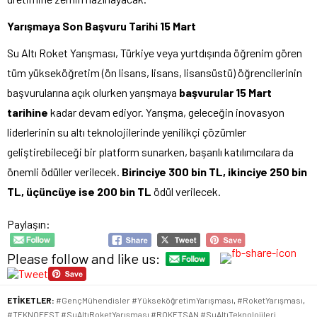
Yarışmaya Son Başvuru Tarihi 15 Mart
Su Altı Roket Yarışması, Türkiye veya yurtdışında öğrenim gören
tüm yükseköğretim (ön lisans, lisans, lisansüstü) öğrencilerinin
başvurularına açık olurken yarışmaya
başvurular 15 Mart
tarihine
kadar devam ediyor. Yarışma, geleceğin inovasyon
liderlerinin su altı teknolojilerinde yenilikçi çözümler
geliştirebileceği bir platform sunarken, başarılı katılımcılara da
önemli ödüller verilecek.
Birinciye 300 bin TL, ikinciye 250 bin
TL, üçüncüye ise 200 bin TL
ödül verilecek.
Paylaşın:
Please follow and like us:
ETİKETLER:
#GençMühendisler #YükseköğretimYarışması
,
#RoketYarışması
,
#TEKNOFEST #SuAltıRoketYarışması #ROKETSAN #SuAltıTeknolojileri