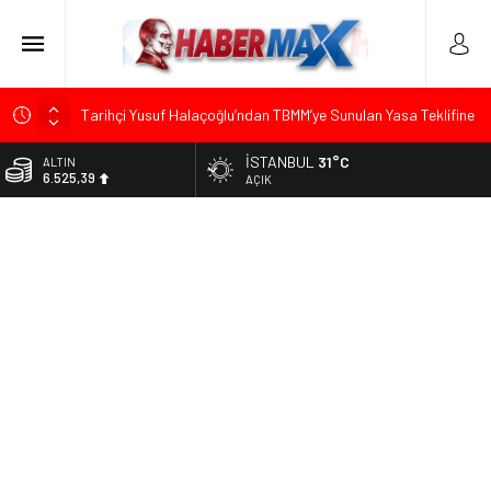
Tarihçi Yusuf Halaçoğlu’ndan TBMM’ye Sunulan Yasa Teklifine
Sert Eleştiri: “Osmanlı’nın Hukuk Anlayışının Gerisine
Düşüldü”
İSTANBUL
31°C
ALTIN
6.525,39
AÇIK
CHP’nin Eski Tuzla İlçe Başkanı Hasan Uzunyayla’dan Atama
İddialarına Yalanlama
BİST
13.788,73
Başkan Orhan Çerkez duyurdu: Çekmeköy’de Gençlik
Merkezi’nin temeli atıldı
DOLAR
47,5954
CHP’li Önder Ulutaş’tan Üsküdar Başkan Vekili Seçimine
Sert Tepki: “Halkın İradesini Yok Sayma Çabası”
EURO
55,0690
Edremit’te Kaymakam Ahmet Odabaş’a Duygu Dolu Veda
Gecesi