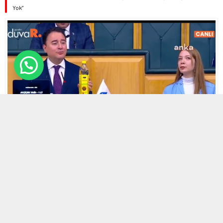
Yok”
7 MART 2025 14:59
0
434
A
A
ABONE OL
+
-
HABERMAX. DEVA Partisi Genel Başkanı Ali