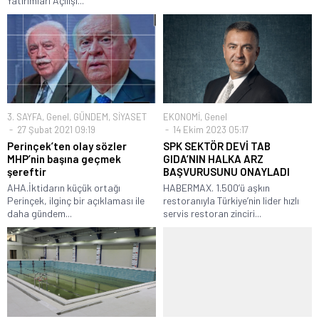
Yatırımları Açılışı...
3. SAYFA
,
Genel
,
GÜNDEM
,
SİYASET
EKONOMİ
,
Genel
27 Şubat 2021 09:19
14 Ekim 2023 05:17
Perinçek’ten olay sözler
SPK SEKTÖR DEVİ TAB
MHP’nin başına geçmek
GIDA’NIN HALKA ARZ
şereftir
BAŞVURUSUNU ONAYLADI
AHA.İktidarın küçük ortağı
HABERMAX. 1.500’ü aşkın
Perinçek, ilginç bir açıklaması ile
restoranıyla Türkiye’nin lider hızlı
daha gündem...
servis restoran zinciri...