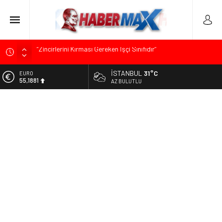
Menderes Belediye Başkanı İlkay Çiçek Görevden
Uzaklaştırıldı
İSTANBUL
31°C
ALTIN
İdris Şahin’den Adalet Komisyonu’nda Sert Tepki: “Bu Yol Yol
6.660,55
AZ BULUTLU
Değil”
BİST
Soner Çiçekli’den Çekmeköy Meclisi’nde Eleştiri: “Enerjimizi
13.779,39
Hizmete Değil, Krizlere Harcadık”
DOLAR
Edremit’te Kaymakam Ahmet Odabaş’a Duygu Dolu Veda
47,7111
Gecesi
EURO
TKP Genel Sekreteri Kemal Okuyan Havana’da Konuştu:
55,1881
“Zincirlerini Kırması Gereken İşçi Sınıfıdır”