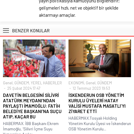
yayın politikasıyla kamuoyunu bilgilendirir;
gelişmeleri hızlı, net ve objektif bir şekilde
aktarmayı amaçlar.
BENZER KONULAR
Genel
,
GÜNDEM
,
YEREL HABERLER
EKONOMİ
,
Genel
,
GÜNDEM
25 Şubat 2024 17:47
12 Temmuz 2023 19:53
DAVETİN BELGESİNİ SİLİVRİ
İSKENDERUN OSB YÖNETİM
ATATÜRK MEYDANI’NDAN
KURULU ÜYELERİ HATAY
PAYLAŞTI İMAMOĞLU: FATİH
VALİSİ MUSTAFA MASATLI’YI
BELEDİYE BAŞKANI’NA SUÇU
ZİYARET ETTİ
ATIP, KAÇAR BU
HABERMAX.Tosyalı Holding
HABERMAX. İBB Başkanı Ekrem
Yönetim Kurulu Üyesi ve İskenderun
İmamoğlu, ‘Silivri İçme Suyu
OSB Yönetim Kurulu...