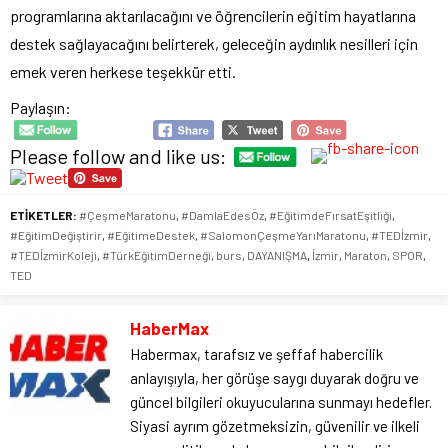
programlarına aktarılacağını ve öğrencilerin eğitim hayatlarına
destek sağlayacağını belirterek, geleceğin aydınlık nesilleri için
emek veren herkese teşekkür etti.
Paylaşın:
Please follow and like us:
ETİKETLER:
#ÇeşmeMaratonu
,
#DamlaEdesÖz
,
#EğitimdeFırsatEşitliği
,
#EğitimDeğiştirir
,
#EğitimeDestek
,
#SalomonÇeşmeYarıMaratonu
,
#TEDİzmir
,
#TEDİzmirKoleji
,
#TürkEğitimDerneği
,
burs
,
DAYANIŞMA
,
İzmir
,
Maraton
,
SPOR
,
TED
HaberMax
Habermax, tarafsız ve şeffaf habercilik
anlayışıyla, her görüşe saygı duyarak doğru ve
güncel bilgileri okuyucularına sunmayı hedefler.
Siyasi ayrım gözetmeksizin, güvenilir ve ilkeli