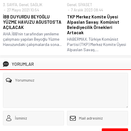
3. SAYFA
,
Genel
,
SAĞLIK
Genel
,
SİYASET
27 Mayıs 2021 10:54
7 Aralık 2023 08:44
İBB DUYURDU BEYOĞLU
TKP Merkez Komite Üyesi
YÜZME HAVUZU AĞUSTOS’TA
Alpaslan Savaş: Komünist
AÇILACAK
Belediyecilik Örnekleri
Artacak
AHA.İBB’nin tarafından yenileme
çalışması yapılan Beyoğlu Yüzme
HABERMAX. Türkiye Komünist
Havuzundaki çalışmalarda sona...
Partisi (TKP) Merkez Komite Üyesi
Alpaslan Savaş,...
YORUMLAR