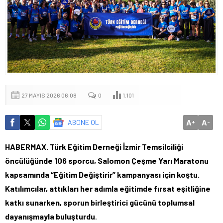
27 MAYIS 2026 06:08
0
1.101
A
A
ABONE OL
+
-
HABERMAX. Türk Eğitim Derneği İzmir Temsilciliği
öncülüğünde 106 sporcu, Salomon Çeşme Yarı Maratonu
kapsamında “Eğitim Değiştirir” kampanyası için koştu.
Katılımcılar, attıkları her adımla eğitimde fırsat eşitliğine
katkı sunarken, sporun birleştirici gücünü toplumsal
dayanışmayla buluşturdu
.