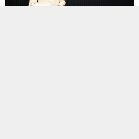
27 MAYIS 2026 06:05
0
1.004
A
A
ABONE OL
+
-
HABERMAX. Fuzul Holding, Millî Takımlar Ana Sponsorluğu
kapsamında A Millî Futbol Takımımızın Dünya Kupası
yolculuğuna özel hazırladığı “Ev Sahibi Biziz” adlı yeni
taraftar marşını yayınladı. Kırmızı-beyaz coşkuyu birlik,
aidiyet ve tek yürek olma duygusuyla buluşturan marş,
taraftarları ay-yıldızlı ekip etrafında aynı heyecanda
birleşmeye davet ediyor
.