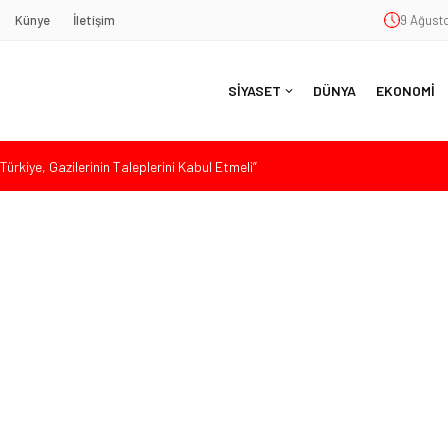
Künye
İletişim
9 Ağusto
SİYASET
DÜNYA
EKONOMİ
ürkiye, Gazilerinin Taleplerini Kabul Etmeli”
’de Sert Konuştu: “Bu Toprakları Teslim Etmeyeceğiz”
 Siyaset ve Memleket Buluştu: Kurtgöz’den “Yeni Yolda Birlikte
Havana’da Konuştu: “Zincirlerini Kırması Gereken İşçi Sınıfıdır”
 Sert Tepki: “Düşün Bu Milletin Yakasından”