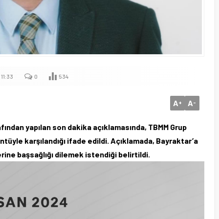
11:33
0
534
A
A
+
-
afından yapılan son dakika açıklamasında, TBMM Grup
tüyle karşılandığı ifade edildi. Açıklamada, Bayraktar’a
rine başsağlığı dilemek istendiği belirtildi.