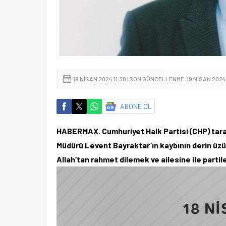
19 NISAN 2024 11:30 | SON GÜNCELLENME: 19 NISAN 2024 
ABONE OL
HABERMAX. Cumhuriyet Halk Partisi (CHP) tar
Müdürü Levent Bayraktar’ın kaybının derin üzün
Allah’tan rahmet dilemek ve ailesine ile partile