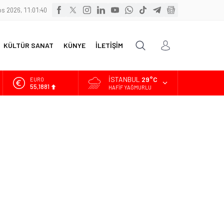
s 2026, 11:01:41
KÜLTÜR SANAT
KÜNYE
İLETİŞİM
İSTANBUL
29°C
ALTIN
6.660,55
HAFIF YAĞMURLU
BİST
13.779,39
DOLAR
47,7111
EURO
55,1881