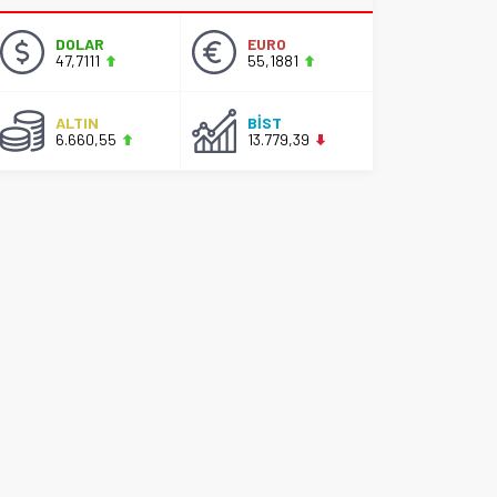
DOLAR
EURO
47,7111
55,1881
ALTIN
BİST
6.660,55
13.779,39