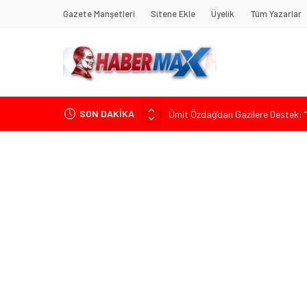
Gazete Manşetleri
Sitene Ekle
Üyelik
Tüm Yazarlar
SON DAKİKA
Ümit Özdağ’dan Gazilere Destek: “T
TOKDEF Başkanı Fevzi Can Büşürüm
Çevrecik Büşürüm Yayla Şenliği’nde
Yürüyeceğiz” Mesajı
TKP Genel Sekreteri Kemal Okuyan 
Muharrem İnce’den Mehmet Şimşek’e