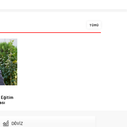
TÜMÜ
 Eğitim
ası
DÖVİZ