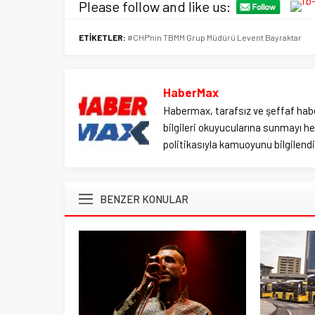
Please follow and like us:
ETİKETLER:
#CHP'nin TBMM Grup Müdürü Levent Bayraktar
HaberMax
Habermax, tarafsız ve şeffaf habe
bilgileri okuyucularına sunmayı hed
politikasıyla kamuoyunu bilgilendir
BENZER KONULAR