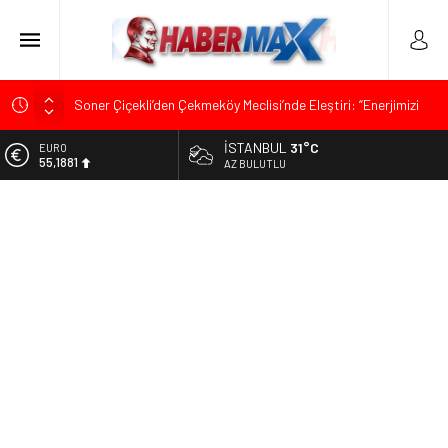
Soner Çiçekli’den Çekmeköy Meclisi’nde Eleştiri: “Enerjimizi
Hizmete Değil, Krizlere Harcadık”
İSTANBUL
31°C
ALTIN
Edremit’te Kaymakam Ahmet Odabaş’a Duygu Dolu Veda
6.660,55
AZ BULUTLU
Gecesi
BİST
Tarihçi Yusuf Halaçoğlu’ndan TBMM’ye Sunulan Yasa Teklifine
13.779,39
Sert Eleştiri: “Osmanlı’nın Hukuk Anlayışının Gerisine
Düşüldü”
DOLAR
47,7111
CHP’nin Eski Tuzla İlçe Başkanı Hasan Uzunyayla’dan Atama
İddialarına Yalanlama
EURO
55,1881
İdris Şahin’den Adalet Komisyonu’nda Sert Tepki: “Bu Yol Yol
Değil”