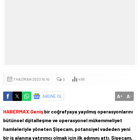
7 HAZIRAN 2023 15:10
0
495
A
A
ABONE OL
+
-
HABERMAX.Geniş
bir coğrafyaya yayılmış operasyonlarını
bütünsel dijitalleşme ve operasyonel mükemmeliyet
hamleleriyle yöneten Şişecam, potansiyel vadeden yeni
bir iş alanına yatırımcı olmak için ilk adımını attı. Şişecam,