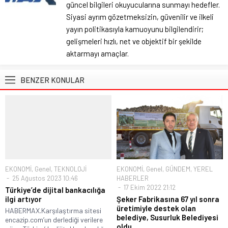
güncel bilgileri okuyucularına sunmayı hedefler.
Siyasi ayrım gözetmeksizin, güvenilir ve ilkeli
yayın politikasıyla kamuoyunu bilgilendirir;
gelişmeleri hızlı, net ve objektif bir şekilde
aktarmayı amaçlar.
BENZER KONULAR
EKONOMİ
,
Genel
,
TEKNOLOJİ
EKONOMİ
,
Genel
,
GÜNDEM
,
YEREL
25 Ağustos 2023 10:46
HABERLER
17 Ekim 2022 21:12
Türkiye’de dijital bankacılığa
ilgi artıyor
Şeker Fabrikasına 67 yıl sonra
üretimiyle destek olan
HABERMAX.Karşılaştırma sitesi
belediye, Susurluk Belediyesi
encazip.com’un derlediği verilere
oldu