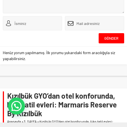
Henüz yorum yapılmamış. İlk yorumu yukarıdaki form aracılığıyla siz
yapabilirsiniz.
Kızılbük GYO’dan otel konforunda,
lüks tatil evleri: Marmaris Reserve
By Kızılbük
Anasayfa
»
3. SAYFA
»
Kızılbük GYO’dan otel konforunda, lüks tatil evleri: