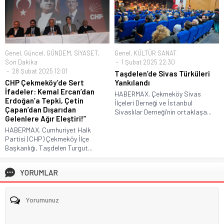
Genel
,
Güncel
,
GÜNDEM
,
SİYASET
,
Genel
,
KÜLTÜR SANAT
Son Dakika
1 Şubat 2025 22:30
28 Şubat 2025 12:01
Taşdelen’de Sivas Türküleri
CHP Çekmeköy’de Sert
Yankılandı
İfadeler: Kemal Ercan’dan
HABERMAX. Çekmeköy Sivas
Erdoğan’a Tepki, Çetin
İlçeleri Derneği ve İstanbul
Çapan’dan Dışarıdan
Sivaslılar Derneği’nin ortaklaşa...
Gelenlere Ağır Eleştiri!”
HABERMAX. Cumhuriyet Halk
Partisi (CHP) Çekmeköy İlçe
Başkanlığı, Taşdelen Turgut...
YORUMLAR