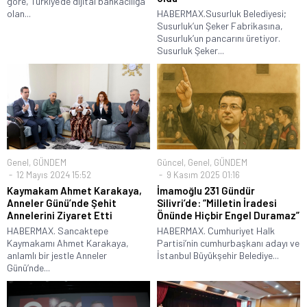
göre, Türkiye’de dijital bankacılığa
olan...
HABERMAX.Susurluk Belediyesi;
Susurluk’un Şeker Fabrikasına,
Susurluk’un pancarını üretiyor.
Susurluk Şeker...
Genel
,
GÜNDEM
Güncel
,
Genel
,
GÜNDEM
12 Mayıs 2024 15:52
9 Kasım 2025 01:16
Kaymakam Ahmet Karakaya,
İmamoğlu 231 Gündür
Anneler Günü’nde Şehit
Silivri’de: “Milletin İradesi
Annelerini Ziyaret Etti
Önünde Hiçbir Engel Duramaz”
HABERMAX. Sancaktepe
HABERMAX. Cumhuriyet Halk
Kaymakamı Ahmet Karakaya,
Partisi’nin cumhurbaşkanı adayı ve
anlamlı bir jestle Anneler
İstanbul Büyükşehir Belediye...
Günü’nde...