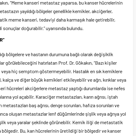
kakın, “Meme kanseri metastaz yaparsa, bu kanser hücrelerinin
tastazın yayıldığı bölgeler genellikle kemikler, akciğerler,
statik meme kanseri, tedaviyi daha karmaşık hale getirebilir,
di sonuçlar doğurabilir.” uyarısında bulundu.
R”
dığı bölgelere ve hastanın durumuna bağlı olarak değişiklik
r görülebileceğini hatırlatan Prof. Dr. Gökakın, “Bazı kişiler
hafif veya hiç semptom göstermeyebilir. Hastalık en sık kemiklere
alça ve diğer büyük kemikleri etkileyebilir ve ağrı, kırıklar veya
eri hücreleri akciğerlere metastaz yaptığı durumlarda ise nefes
arına yol açabilir. Karaciğer metastazları, karın ağrısı, iştah
yin metastazları baş ağrısı, denge sorunları, hafıza sorunları ve
yunca oluşan metastazlar lenf düğümlerinde şişlik veya ağrıya yol
şişlik veya yaralar şeklinde görünebilir. Kemik iliği de metastatik
ölgedir. Bu, kan hücrelerinin üretildiği bir bölgedir ve kanser