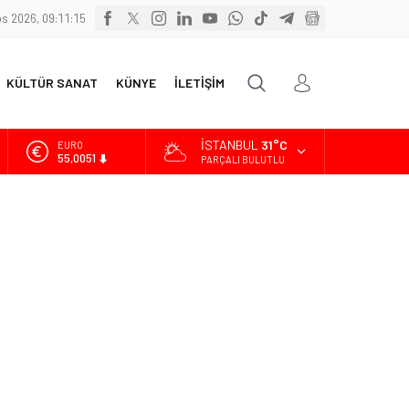
s 2026, 09:11:16
KÜLTÜR SANAT
KÜNYE
İLETİŞİM
İSTANBUL
31°C
ALTIN
6.584,66
PARÇALI BULUTLU
BİST
13.889,75
DOLAR
47,7046
EURO
55,0051