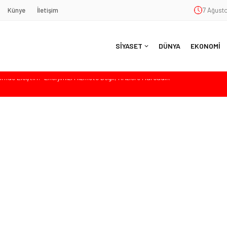
Künye
İletişim
7 Ağusto
SİYASET
DÜNYA
EKONOMİ
aş’a Duygu Dolu Veda Gecesi
ye Sunulan Yasa Teklifine Sert Eleştiri: “Osmanlı’nın Hukuk Anlayışının
Hasan Uzunyayla’dan Atama İddialarına Yalanlama
eköy’de Gençlik Merkezi’nin temeli atıldı
nde Eleştiri: “Enerjimizi Hizmete Değil, Krizlere Harcadık”