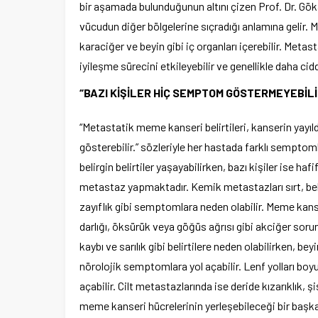
bir aşamada bulunduğunun altını çizen Prof. Dr. Gö
vücudun diğer bölgelerine sıçradığı anlamına gelir. Me
karaciğer ve beyin gibi iç organları içerebilir. Meta
iyileşme sürecini etkileyebilir ve genellikle daha cid
“BAZI KİŞİLER HİÇ SEMPTOM GÖSTERMEYEBİLİ
“Metastatik meme kanseri belirtileri, kanserin yayıl
gösterebilir.” sözleriyle her hastada farklı semptomla
belirgin belirtiler yaşayabilirken, bazı kişiler ise 
metastaz yapmaktadır. Kemik metastazları sırt, bel, k
zayıflık gibi semptomlara neden olabilir. Meme kans
darlığı, öksürük veya göğüs ağrısı gibi akciğer sorunl
kaybı ve sarılık gibi belirtilere neden olabilirken, be
nörolojik semptomlara yol açabilir. Lenf yolları bo
açabilir. Cilt metastazlarında ise deride kızarıklık, 
meme kanseri hücrelerinin yerleşebileceği bir başka b