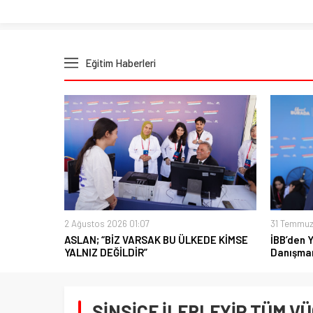
Eğitim Haberleri
2 Ağustos 2026 01:07
31 Temmuz
ASLAN; “BİZ VARSAK BU ÜLKEDE KİMSE
İBB’den 
YALNIZ DEĞİLDİR”
Danışman
SİNSİCE İLERLEYİP TÜM VÜ