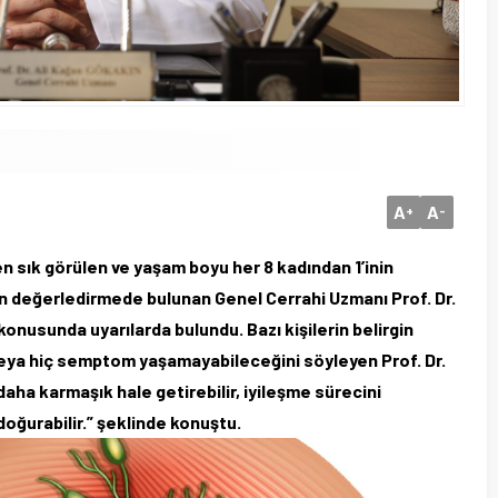
A
A
+
-
 sık görülen ve yaşam boyu her 8 kadından 1’inin
n değerledirmede bulunan Genel Cerrahi Uzmanı Prof. Dr.
nusunda uyarılarda bulundu. Bazı kişilerin belirgin
if veya hiç semptom yaşamayabileceğini söyleyen Prof. Dr.
ha karmaşık hale getirebilir, iyileşme sürecini
doğurabilir.” şeklinde konuştu.