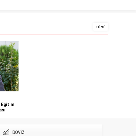
TÜMÜ
 Eğitim
ası
DÖVİZ