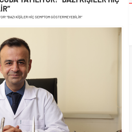
İR”
YOR! “BAZI KİŞİLER HİÇ SEMPTOM GÖSTERMEYEBİLİR”