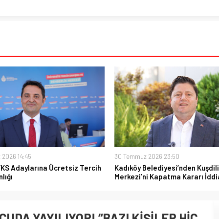
 2026 14:45
30 Temmuz 2026 23:50
YKS Adaylarına Ücretsiz Tercih
Kadıköy Belediyesi’nden Kuşdili
lığı
Merkezi’ni Kapatma Kararı İddi
CUDA YAYILIYOR! “BAZI KİŞİLER HİÇ