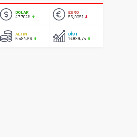
DOLAR
EURO
47,7046
55,0051
ALTIN
BİST
6.584,66
13.889,75