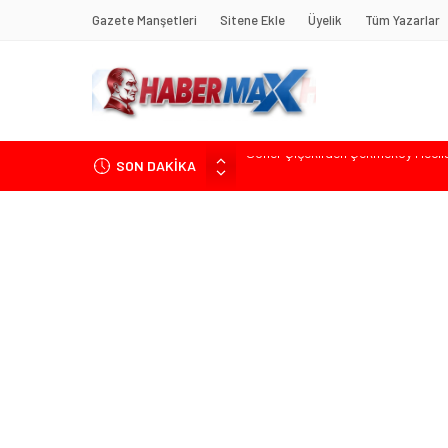
Gazete Manşetleri
Sitene Ekle
Üyelik
Tüm Yazarlar
SON DAKİKA
Edremit’te Kaymakam Ahmet Odab
Tarihçi Yusuf Halaçoğlu’ndan TBMM’
Gerisine Düşüldü”
CHP’nin Eski Tuzla İlçe Başkanı 
Başkan Orhan Çerkez duyurdu: Çekm
Soner Çiçekli’den Çekmeköy Meclisi’