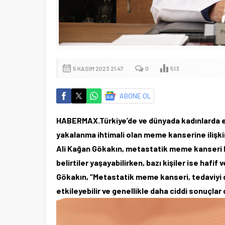
5 KASIM 2023 21:47
0
513
ABONE OL
HABERMAX.Türkiye’de ve dünyada kadınlarda en
yakalanma ihtimali olan meme kanserine ilişki
Ali Kağan Gökakın, metastatik meme kanseri ko
belirtiler yaşayabilirken, bazı kişiler ise haf
Gökakın, “Metastatik meme kanseri, tedaviyi da
etkileyebilir ve genellikle daha ciddi sonuçlar 