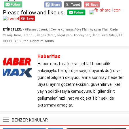
Please follow and like us:
ETİKETLER:
- #Kamu düzeni
,
#Çevre koruma
,
Ağva Plajı
,
Ayazma Plajı
,
Çadır
Yasağı
,
Imar
,
Istanbul
,
Kaçak Çadır
,
Kaçak yapı
,
konteyner
,
Sacit Terzi
,
Şile
,
ŞİLE
BELEDİYESİ
,
Yapı Denetim
,
zabıta
HaberMax
Habermax, tarafsız ve şeffaf habercilik
anlayışıyla, her görüşe saygı duyarak doğru ve
güncel bilgileri okuyucularına sunmayı hedefler.
Siyasi ayrım gözetmeksizin, güvenilir ve ilkeli
yayın politikasıyla kamuoyunu bilgilendirir;
gelişmeleri hızlı, net ve objektif bir şekilde
aktarmayı amaçlar.
BENZER KONULAR