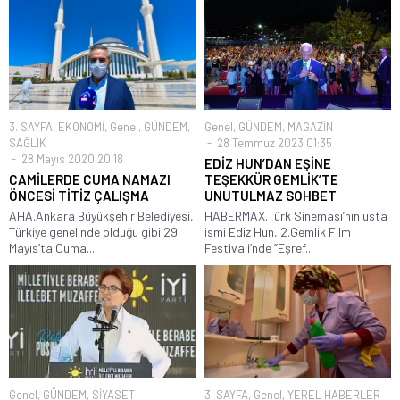
3. SAYFA
,
EKONOMİ
,
Genel
,
GÜNDEM
,
Genel
,
GÜNDEM
,
MAGAZİN
SAĞLIK
28 Temmuz 2023 01:35
28 Mayıs 2020 20:18
EDİZ HUN’DAN EŞİNE
CAMİLERDE CUMA NAMAZI
TEŞEKKÜR GEMLİK’TE
ÖNCESİ TİTİZ ÇALIŞMA
UNUTULMAZ SOHBET
AHA.Ankara Büyükşehir Belediyesi,
HABERMAX.Türk Sineması’nın usta
Türkiye genelinde olduğu gibi 29
ismi Ediz Hun, 2.Gemlik Film
Mayıs’ta Cuma...
Festivali’nde ”Eşref...
Genel
,
GÜNDEM
,
SİYASET
3. SAYFA
,
Genel
,
YEREL HABERLER