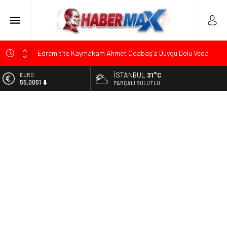
Edremit’te Kaymakam Ahmet Odabaş’a Duygu Dolu Veda
Gecesi
İSTANBUL
31°C
ALTIN
Tarihçi Yusuf Halaçoğlu’ndan TBMM’ye Sunulan Yasa Teklifine
6.584,66
PARÇALI BULUTLU
Sert Eleştiri: “Osmanlı’nın Hukuk Anlayışının Gerisine
Düşüldü”
BİST
13.889,75
CHP’nin Eski Tuzla İlçe Başkanı Hasan Uzunyayla’dan Atama
İddialarına Yalanlama
DOLAR
47,7046
Başkan Orhan Çerkez duyurdu: Çekmeköy’de Gençlik
Merkezi’nin temeli atıldı
EURO
55,0051
Soner Çiçekli’den Çekmeköy Meclisi’nde Eleştiri: “Enerjimizi
Hizmete Değil, Krizlere Harcadık”