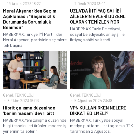
19 Aralık 2023 18:27
2 Ocak 2023 13:44
Meral Akşener’den Seçim
UZLA’DA İHTİYAÇ SAHİBİ
Açıklaması: “Başarısızlık
AİLELERİN EVLERİ DÜZENLİ
Durumunda Sorumluluk
OLARAK TEMİZLENİYOR
Benimdir”
HABERMAX.Tuzla Belediyesi,
HABERMAX.Türkiye İYİ Parti lideri
sosyal belediyecilik anlayışı ile
Meral Akşener, partisinin seçimlere
ihtiyaç sahibi ve kendi...
tek başına...
Genel
,
TEKNOLOJİ
Genel
,
TEKNOLOJİ
8 Ekim 2023 16:03
5 Ağustos 2024 23:38
Hibrit çalışma düzeninde
VPN KULLANIRKEN NELERE
‘benim masam’ devri bitti
DİKKAT EDİLMELİ?
HABERMAX.Yeni çalışma düzeninde
HABERMAX. Türkiye’de sosyal
bilgi teknolojileri ürünleri modern iş
medya platformu Instagram’a BTK
yerlerinin taleplerini...
tarafından 2 Ağustos...