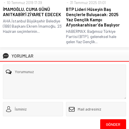
10 Temmuz 2019 17:39
31 Temmuz 2025 01:01
İMAMOĞLU, CUMA GÜNÜ
BTP Lideri Hüseyin Baş
ANITKABİR’İ ZİYARET EDECEK
Gençlerle Buluşacak: 2025
Yaz Gençlik Kampı
AHA.İstanbul Büyükşehir Belediye
Afyonkarahisar’da Başlıyor
(İBB) Başkanı Ekrem İmamoğlu, 23
Haziran seçimlerinin...
HABERMAX. Bağımsız Türkiye
Partisi (BTP), geleneksel hale
gelen Yaz Gençlik...
YORUMLAR