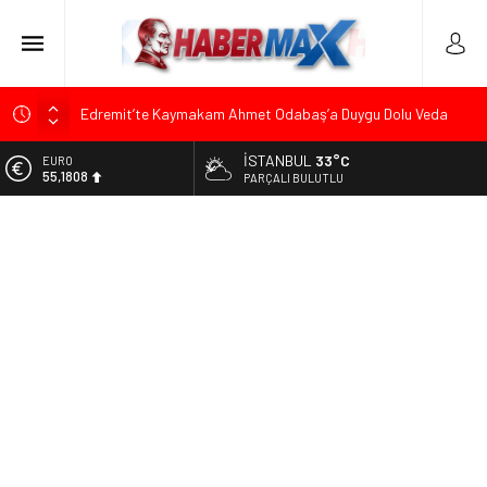
Edremit’te Kaymakam Ahmet Odabaş’a Duygu Dolu Veda
Gecesi
İSTANBUL
33°C
ALTIN
Tarihçi Yusuf Halaçoğlu’ndan TBMM’ye Sunulan Yasa Teklifine
6.662,82
PARÇALI BULUTLU
Sert Eleştiri: “Osmanlı’nın Hukuk Anlayışının Gerisine
Düşüldü”
BİST
13.779,39
CHP’nin Eski Tuzla İlçe Başkanı Hasan Uzunyayla’dan Atama
İddialarına Yalanlama
DOLAR
47,6961
Başkan Orhan Çerkez duyurdu: Çekmeköy’de Gençlik
Merkezi’nin temeli atıldı
EURO
55,1808
Soner Çiçekli’den Çekmeköy Meclisi’nde Eleştiri: “Enerjimizi
Hizmete Değil, Krizlere Harcadık”