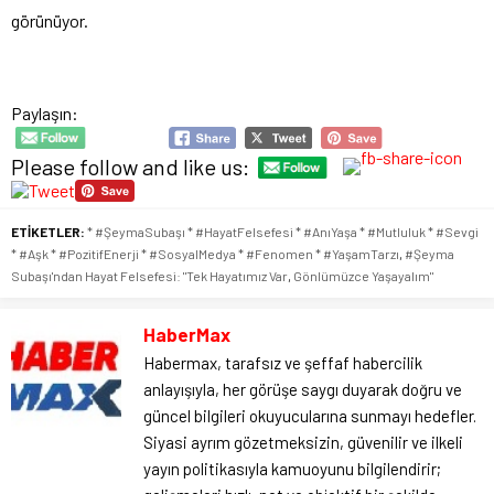
görünüyor.
Paylaşın:
Please follow and like us:
ETİKETLER:
* #ŞeymaSubaşı * #HayatFelsefesi * #AnıYaşa * #Mutluluk * #Sevgi
* #Aşk * #PozitifEnerji * #SosyalMedya * #Fenomen * #YaşamTarzı
,
#Şeyma
Subaşı'ndan Hayat Felsefesi: "Tek Hayatımız Var
,
Gönlümüzce Yaşayalım"
HaberMax
Habermax, tarafsız ve şeffaf habercilik
anlayışıyla, her görüşe saygı duyarak doğru ve
güncel bilgileri okuyucularına sunmayı hedefler.
Siyasi ayrım gözetmeksizin, güvenilir ve ilkeli
yayın politikasıyla kamuoyunu bilgilendirir;