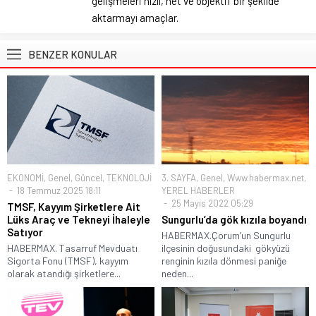
gelişmeleri hızlı, net ve objektif bir şekilde
aktarmayı amaçlar.
BENZER KONULAR
EKONOMİ
,
Genel
,
Güncel
,
TEKNOLOJİ
3. SAYFA
,
Genel
,
Www.habermax.net
,
18 Temmuz 2025 18:11
YEREL HABERLER
25 Mayıs 2022 05:29
TMSF, Kayyım Şirketlere Ait
Lüks Araç ve Tekneyi İhaleyle
Sungurlu’da gök kızıla boyandı
Satıyor
HABERMAX.Çorum’un Sungurlu
HABERMAX. Tasarruf Mevduatı
ilçesinin doğusundaki gökyüzü
Sigorta Fonu (TMSF), kayyım
renginin kızıla dönmesi paniğe
olarak atandığı şirketlere...
neden...