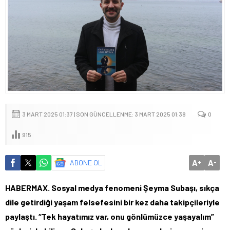
3 MART 2025 01:37 | SON GÜNCELLENME: 3 MART 2025 01:38
0
915
A
A
ABONE OL
+
-
HABERMAX. Sosyal medya fenomeni Şeyma Subaşı, sıkça
dile getirdiği yaşam felsefesini bir kez daha takipçileriyle
paylaştı. “Tek hayatımız var, onu gönlümüzce yaşayalım”