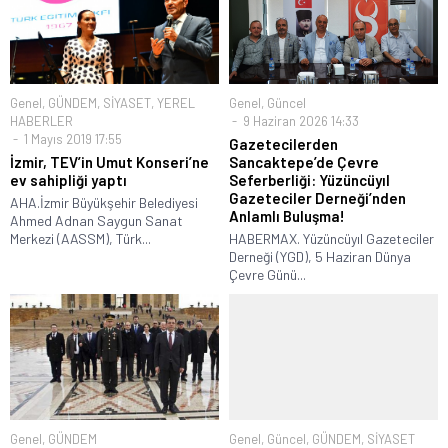
Genel
,
GÜNDEM
,
SİYASET
,
YEREL
Genel
,
Güncel
HABERLER
9 Haziran 2026 14:33
1 Mayıs 2019 17:55
Gazetecilerden
İzmir, TEV’in Umut Konseri’ne
Sancaktepe’de Çevre
ev sahipliği yaptı
Seferberliği: Yüzüncüyıl
Gazeteciler Derneği’nden
AHA.İzmir Büyükşehir Belediyesi
Anlamlı Buluşma!
Ahmed Adnan Saygun Sanat
Merkezi (AASSM), Türk...
HABERMAX. Yüzüncüyıl Gazeteciler
Derneği (YGD), 5 Haziran Dünya
Çevre Günü...
Genel
,
GÜNDEM
Genel
,
Güncel
,
GÜNDEM
,
SİYASET