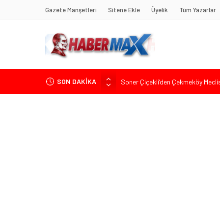
Gazete Manşetleri
Sitene Ekle
Üyelik
Tüm Yazarlar
SON DAKİKA
Soner Çiçekli’den Çekmeköy Meclisi’
Edremit’te Kaymakam Ahmet Odab
Tarihçi Yusuf Halaçoğlu’ndan TBMM’
Gerisine Düşüldü”
CHP’nin Eski Tuzla İlçe Başkanı 
İdris Şahin’den Adalet Komisyonu’n