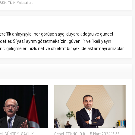
SSK
,
TÜİK
,
Yoksulluk
rcilik anlayışıyla, her görüşe saygı duyarak doğru ve güncel
efler. Siyasi ayrım gözetmeksizin, güvenilir ve ilkeli yayın
ir; gelişmeleri hızlı, net ve objektif bir şekilde aktarmayı amaçlar.
el
,
GÜNDEM
,
SAĞLIK
Genel
,
TEKNOLOJİ
5 Mart 2024 18:35