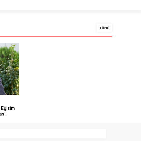
TÜMÜ
 Eğitim
ası