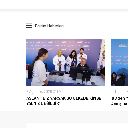
Eğitim Haberleri
2 Ağustos 2026 01:07
31 Temmuz
ASLAN; “BİZ VARSAK BU ÜLKEDE KİMSE
İBB’den 
YALNIZ DEĞİLDİR”
Danışman