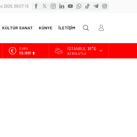
s 2026, 09:57:17
KÜLTÜR SANAT
KÜNYE
İLETİŞİM
İSTANBUL
31°C
ALTIN
6.660,55
AZ BULUTLU
BİST
13.779,39
DOLAR
47,7111
EURO
55,1881