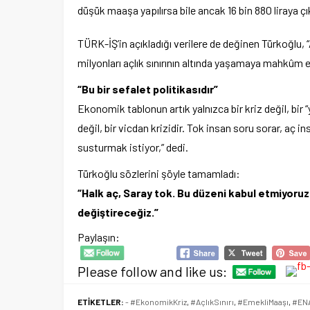
düşük maaşa yapılırsa bile ancak 16 bin 880 liraya çık
TÜRK-İŞ’in açıkladığı verilere de değinen Türkoğlu, “Açlı
milyonları açlık sınırının altında yaşamaya mahkûm ett
“Bu bir sefalet politikasıdır”
Ekonomik tablonun artık yalnızca bir kriz değil, bir
değil, bir vicdan krizidir. Tok insan soru sorar, aç i
susturmak istiyor,” dedi.
Türkoğlu sözlerini şöyle tamamladı:
“Halk aç, Saray tok. Bu düzeni kabul etmiyoruz.
değiştireceğiz.”
Paylaşın:
Please follow and like us:
ETİKETLER:
- #EkonomikKriz
,
#AçlıkSınırı
,
#EmekliMaaşı
,
#EN