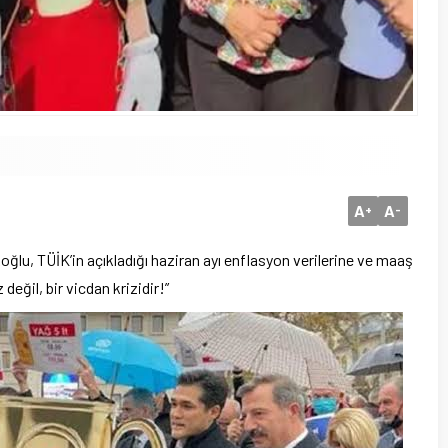
A
A
+
-
koğlu, TÜİK’in açıkladığı haziran ayı enflasyon verilerine ve maaş
değil, bir vicdan krizidir!”