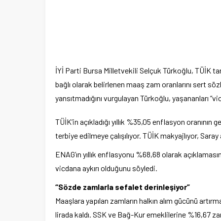
İYİ Parti Bursa Milletvekili Selçuk Türkoğlu, TÜİK ta
bağlı olarak belirlenen maaş zam oranlarını sert sözl
yansıtmadığını vurgulayan Türkoğlu, yaşananları “vicd
TÜİK’in açıkladığı yıllık %35,05 enflasyon oranının ge
terbiye edilmeye çalışılıyor. TÜİK makyajlıyor, Saray al
ENAG’ın yıllık enflasyonu %68,68 olarak açıklaması
vicdana aykırı olduğunu söyledi.
“Sözde zamlarla sefalet derinleşiyor”
Maaşlara yapılan zamların halkın alım gücünü artır
lirada kaldı. SSK ve Bağ-Kur emeklilerine %16,67 za