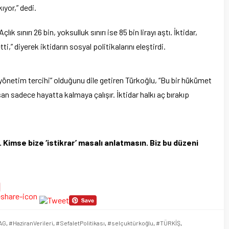
ıyor,” dedi.
k sınırı 26 bin, yoksulluk sınırı ise 85 bin lirayı aştı. İktidar,
i,” diyerek iktidarın sosyal politikalarını eleştirdi.
 “yönetim tercihi” olduğunu dile getiren Türkoğlu, “Bu bir hükümet
nsan sadece hayatta kalmaya çalışır. İktidar halkı aç bırakıp
 Kimse bize ‘istikrar’ masalı anlatmasın. Biz bu düzeni
AG
,
#HaziranVerileri
,
#SefaletPolitikası
,
#selçuktürkoğlu
,
#TÜRKİŞ
,