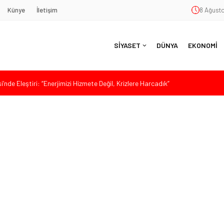
Künye
İletişim
8 Ağusto
SİYASET
DÜNYA
EKONOMİ
nde Eleştiri: “Enerjimizi Hizmete Değil, Krizlere Harcadık”
aş’a Duygu Dolu Veda Gecesi
ye Sunulan Yasa Teklifine Sert Eleştiri: “Osmanlı’nın Hukuk Anlayışının
Hasan Uzunyayla’dan Atama İddialarına Yalanlama
da Sert Tepki: “Bu Yol Yol Değil”