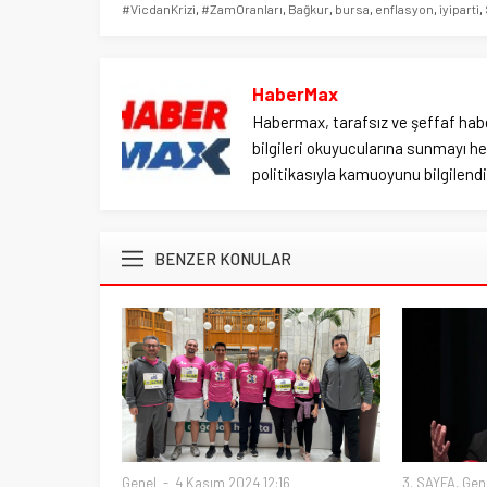
#VicdanKrizi
,
#ZamOranları
,
Bağkur
,
bursa
,
enflasyon
,
iyiparti
,
HaberMax
Habermax, tarafsız ve şeffaf habe
bilgileri okuyucularına sunmayı hed
politikasıyla kamuoyunu bilgilendir
BENZER KONULAR
Genel
4 Kasım 2024 12:16
3. SAYFA
,
Gen