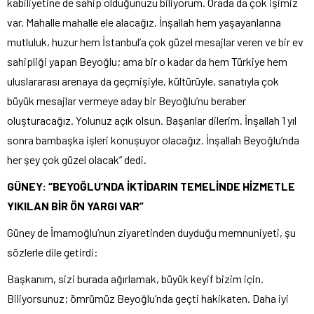
kabiliyetine de sahip olduğunuzu biliyorum. Orada da çok işimiz
var. Mahalle mahalle ele alacağız. İnşallah hem yaşayanlarına
mutluluk, huzur hem İstanbul’a çok güzel mesajlar veren ve bir ev
sahipliği yapan Beyoğlu; ama bir o kadar da hem Türkiye hem
uluslararası arenaya da geçmişiyle, kültürüyle, sanatıyla çok
büyük mesajlar vermeye aday bir Beyoğlu’nu beraber
oluşturacağız. Yolunuz açık olsun. Başarılar dilerim. İnşallah 1 yıl
sonra bambaşka işleri konuşuyor olacağız. İnşallah Beyoğlu’nda
her şey çok güzel olacak” dedi.
GÜNEY: “BEYOĞLU’NDA İKTİDARIN TEMELİNDE HİZMETLE
YIKILAN BİR ÖN YARGI VAR”
Güney de İmamoğlu’nun ziyaretinden duyduğu memnuniyeti, şu
sözlerle dile getirdi:
Başkanım, sizi burada ağırlamak, büyük keyif bizim için.
Biliyorsunuz; ömrümüz Beyoğlu’nda geçti hakikaten. Daha iyi