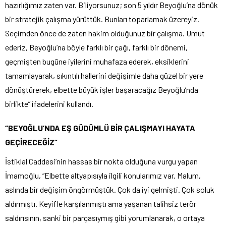
hazırlığımız zaten var. Biliyorsunuz; son 5 yıldır Beyoğlu’na dönük
bir stratejik çalışma yürüttük. Bunları toparlamak üzereyiz.
Seçimden önce de zaten hakim olduğunuz bir çalışma. Umut
ederiz, Beyoğlu’na böyle farklı bir çağı, farklı bir dönemi,
geçmişten bugüne iyilerini muhafaza ederek, eksiklerini
tamamlayarak, sıkıntılı hallerini değişimle daha güzel bir yere
dönüştürerek, elbette büyük işler başaracağız Beyoğlu’nda
birlikte” ifadelerini kullandı.
“BEYOĞLU’NDA EŞ GÜDÜMLÜ BİR ÇALIŞMAYI HAYATA
GEÇİRECEĞİZ”
İstiklal Caddesi’nin hassas bir nokta olduğuna vurgu yapan
İmamoğlu, “Elbette altyapısıyla ilgili konularımız var. Malum,
aslında bir değişim öngörmüştük. Çok da iyi gelmişti. Çok soluk
aldırmıştı. Keyifle karşılanmıştı ama yaşanan talihsiz terör
saldırısının, sanki bir parçasıymış gibi yorumlanarak, o ortaya