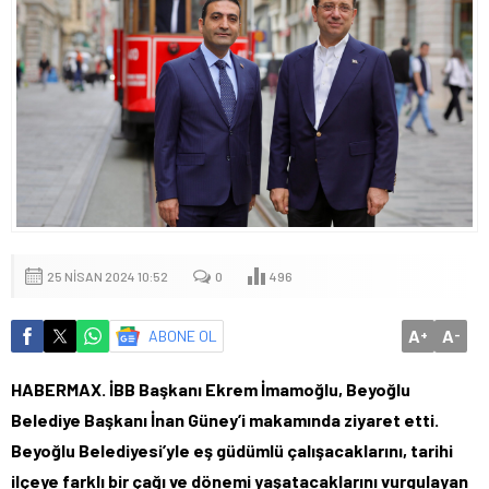
25 NISAN 2024 10:52
0
496
A
A
ABONE OL
+
-
HABERMAX. İBB Başkanı Ekrem İmamoğlu, Beyoğlu
Belediye Başkanı İnan Güney’i makamında ziyaret etti.
Beyoğlu Belediyesi’yle eş güdümlü çalışacaklarını, tarihi
ilçeye farklı bir çağı ve dönemi yaşatacaklarını vurgulayan