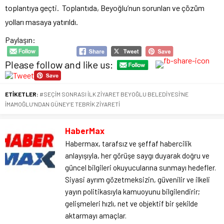
toplantıya geçti. Toplantıda, Beyoğlu’nun sorunları ve çözüm
yolları masaya yatırıldı.
Paylaşın:
Please follow and like us:
ETİKETLER:
#SEÇİM SONRASI İLK ZİYARET BEYOĞLU BELEDİYESİ’NE
İMAMOĞLU’NDAN GÜNEY’E TEBRİK ZİYARETİ
HaberMax
Habermax, tarafsız ve şeffaf habercilik
anlayışıyla, her görüşe saygı duyarak doğru ve
güncel bilgileri okuyucularına sunmayı hedefler.
Siyasi ayrım gözetmeksizin, güvenilir ve ilkeli
yayın politikasıyla kamuoyunu bilgilendirir;
gelişmeleri hızlı, net ve objektif bir şekilde
aktarmayı amaçlar.