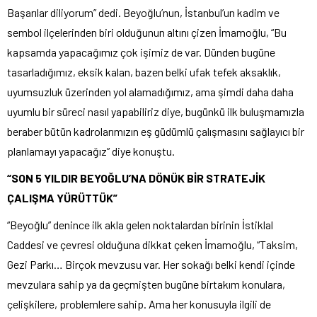
Başarılar diliyorum” dedi. Beyoğlu’nun, İstanbul’un kadim ve
sembol ilçelerinden biri olduğunun altını çizen İmamoğlu, “Bu
kapsamda yapacağımız çok işimiz de var. Dünden bugüne
tasarladığımız, eksik kalan, bazen belki ufak tefek aksaklık,
uyumsuzluk üzerinden yol alamadığımız, ama şimdi daha daha
uyumlu bir süreci nasıl yapabiliriz diye, bugünkü ilk buluşmamızla
beraber bütün kadrolarımızın eş güdümlü çalışmasını sağlayıcı bir
planlamayı yapacağız” diye konuştu.
“SON 5 YILDIR BEYOĞLU’NA DÖNÜK BİR STRATEJİK
ÇALIŞMA YÜRÜTTÜK”
“Beyoğlu” denince ilk akla gelen noktalardan birinin İstiklal
Caddesi ve çevresi olduğuna dikkat çeken İmamoğlu, “Taksim,
Gezi Parkı… Birçok mevzusu var. Her sokağı belki kendi içinde
mevzulara sahip ya da geçmişten bugüne birtakım konulara,
çelişkilere, problemlere sahip. Ama her konusuyla ilgili de