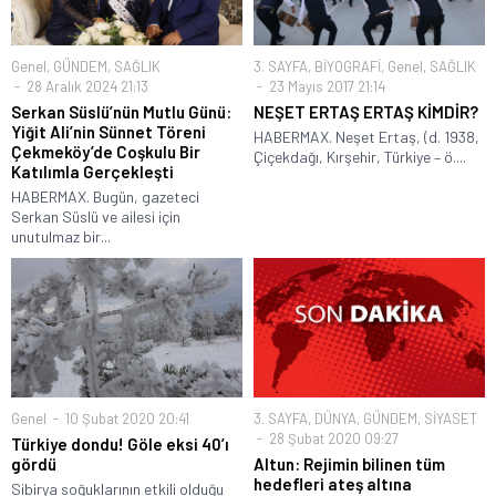
Genel
,
GÜNDEM
,
SAĞLIK
3. SAYFA
,
BİYOGRAFİ
,
Genel
,
SAĞLIK
28 Aralık 2024 21:13
23 Mayıs 2017 21:14
Serkan Süslü’nün Mutlu Günü:
NEŞET ERTAŞ ERTAŞ KİMDİR?
Yiğit Ali’nin Sünnet Töreni
HABERMAX. Neşet Ertaş, (d. 1938,
Çekmeköy’de Coşkulu Bir
Çiçekdağı, Kırşehir, Türkiye – ö....
Katılımla Gerçekleşti
HABERMAX. Bugün, gazeteci
Serkan Süslü ve ailesi için
unutulmaz bir...
Genel
10 Şubat 2020 20:41
3. SAYFA
,
DÜNYA
,
GÜNDEM
,
SİYASET
28 Şubat 2020 09:27
Türkiye dondu! Göle eksi 40’ı
gördü
Altun: Rejimin bilinen tüm
hedefleri ateş altına
Sibirya soğuklarının etkili olduğu