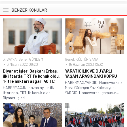
BENZER KONULAR
3. SAYFA
,
Genel
,
GÜNDEM
Genel
,
KÜLTÜR SANAT
3 Nisan 2022 09:20
15 Haziran 2023 12:32
Diyanet İşleri Başkanı Erbaş,
YARATICILIK VE DUYARLI
ilk iftarda TRT 1’e konuk oldu,
YAŞAM ARASINDAKİ KÖPRÜ
“Fitre miktarı asgari 40 TL”
HABERMAX.YARGICI Homeworks x
HABERMAX.Ramazan ayının ilk
Mara Gülerşen Yaz Koleksiyonu.
iftarında, TRT 1’e konuk olan
YARGICI Homeworks, çamurun...
Diyanet İşleri...