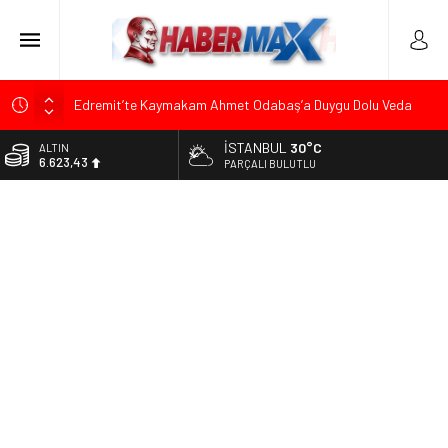
Edremit’te Kaymakam Ahmet Odabaş’a Duygu Dolu Veda
Gecesi
İSTANBUL
30°C
ALTIN
Tarihçi Yusuf Halaçoğlu’ndan TBMM’ye Sunulan Yasa Teklifine
6.623,43
PARÇALI BULUTLU
Sert Eleştiri: “Osmanlı’nın Hukuk Anlayışının Gerisine
Düşüldü”
BİST
13.785,25
CHP’nin Eski Tuzla İlçe Başkanı Hasan Uzunyayla’dan Atama
İddialarına Yalanlama
DOLAR
47,7048
Başkan Orhan Çerkez duyurdu: Çekmeköy’de Gençlik
Merkezi’nin temeli atıldı
EURO
55,0748
Soner Çiçekli’den Çekmeköy Meclisi’nde Eleştiri: “Enerjimizi
Hizmete Değil, Krizlere Harcadık”