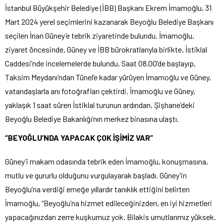
İstanbul Büyükşehir Belediye (İBB) Başkanı Ekrem İmamoğlu, 31
Mart 2024 yerel seçimlerini kazanarak Beyoğlu Belediye Başkanı
seçilen İnan Güney’e tebrik ziyaretinde bulundu. İmamoğlu,
ziyaret öncesinde, Güney ve İBB bürokratlarıyla birlikte, İstiklal
Caddesi’nde incelemelerde bulundu. Saat 08.00’de başlayıp,
Taksim Meydanı’ndan Tünel’e kadar yürüyen İmamoğlu ve Güney,
vatandaşlarla anı fotoğrafları çektirdi. İmamoğlu ve Güney,
yaklaşık 1 saat süren İstiklal turunun ardından, Şişhane’deki
Beyoğlu Belediye Bakanlığı’nın merkez binasına ulaştı.
“BEYOĞLU’NDA YAPACAK ÇOK İŞİMİZ VAR”
Güney’i makam odasında tebrik eden İmamoğlu, konuşmasına,
mutlu ve gururlu olduğunu vurgulayarak başladı. Güney’in
Beyoğlu’na verdiği emeğe yıllardır tanıklık ettiğini belirten
İmamoğlu, “Beyoğlu’na hizmet edileceğinizden, en iyi hizmetleri
yapacağınızdan zerre kuşkumuz yok. Bilakis umutlarımız yüksek.