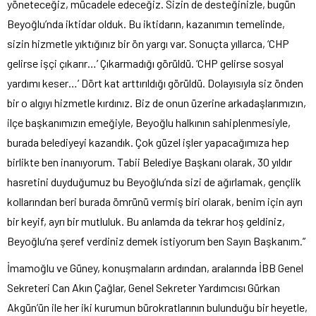
yöneteceğiz, mücadele edeceğiz. Sizin de desteğinizle, bugün
Beyoğlu’nda iktidar olduk. Bu iktidarın, kazanımın temelinde,
sizin hizmetle yıktığınız bir ön yargı var. Sonuçta yıllarca, ‘CHP
gelirse işçi çıkarır…’ Çıkarmadığı görüldü. ‘CHP gelirse sosyal
yardımı keser…’ Dört kat arttırıldığı görüldü. Dolayısıyla siz önden
bir o algıyı hizmetle kırdınız. Biz de onun üzerine arkadaşlarımızın,
ilçe başkanımızın emeğiyle, Beyoğlu halkının sahiplenmesiyle,
burada belediyeyi kazandık. Çok güzel işler yapacağımıza hep
birlikte ben inanıyorum. Tabii Belediye Başkanı olarak, 30 yıldır
hasretini duyduğumuz bu Beyoğlu’nda sizi de ağırlamak, gençlik
kollarından beri burada ömrünü vermiş biri olarak, benim için ayrı
bir keyif, ayrı bir mutluluk. Bu anlamda da tekrar hoş geldiniz,
Beyoğlu’na şeref verdiniz demek istiyorum ben Sayın Başkanım.”
İmamoğlu ve Güney, konuşmaların ardından, aralarında İBB Genel
Sekreteri Can Akın Çağlar, Genel Sekreter Yardımcısı Gürkan
Akgün’ün ile her iki kurumun bürokratlarının bulunduğu bir heyetle,