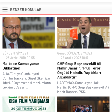
BENZER KONULAR
GÜNDEM
,
SİYASET
Genel
,
GÜNDEM
,
SİYASET
28 Aralık 2019 00:55
25 Aralık 2023 10:17
Maltepe Kamuoyunun
CHP Grup Başkanvekili Ali
Dikkatine!
Mahir Başarır: “PKK Terör
Örgütü Haindir, Yaptıkları
AHA.Türkiye Cumhuriyeti
Alçaklıktır”
Cumhurbaşkanı, Güzel ülkemizin
lideri, Dünyamızdaki mazlumların
HABERMAX.Cumhuriyet Halk
tek ümidi,Sayın...
Partisi (CHP) Grup Başkanvekili Ali
Mahir Başarır, PKK...