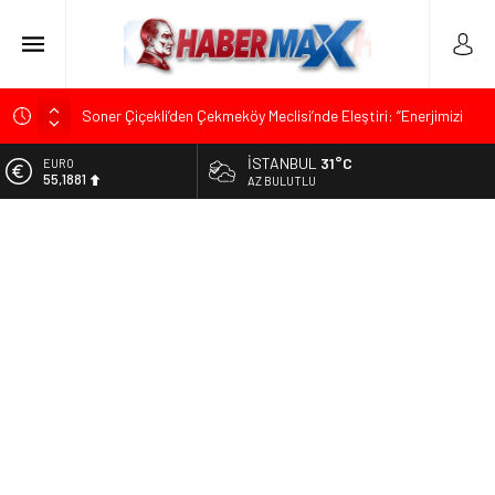
Soner Çiçekli’den Çekmeköy Meclisi’nde Eleştiri: “Enerjimizi
Hizmete Değil, Krizlere Harcadık”
İSTANBUL
31°C
ALTIN
Edremit’te Kaymakam Ahmet Odabaş’a Duygu Dolu Veda
6.660,55
AZ BULUTLU
Gecesi
BİST
Tarihçi Yusuf Halaçoğlu’ndan TBMM’ye Sunulan Yasa Teklifine
13.779,39
Sert Eleştiri: “Osmanlı’nın Hukuk Anlayışının Gerisine
Düşüldü”
DOLAR
47,7111
CHP’nin Eski Tuzla İlçe Başkanı Hasan Uzunyayla’dan Atama
İddialarına Yalanlama
EURO
55,1881
İdris Şahin’den Adalet Komisyonu’nda Sert Tepki: “Bu Yol Yol
Değil”