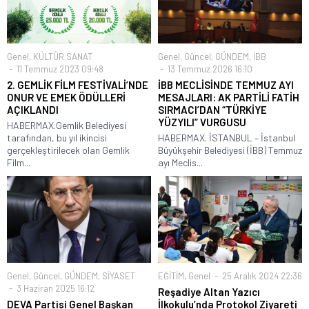
Genel
,
KÜLTÜR SANAT
Genel
,
Güncel
,
GÜNDEM
,
İBB
11 Temmuz 2023 09:48
13 Temmuz 2026 16:10
2. GEMLİK FİLM FESTİVALİ’NDE
İBB MECLİSİNDE TEMMUZ AYI
ONUR VE EMEK ÖDÜLLERİ
MESAJLARI: AK PARTİLİ FATİH
AÇIKLANDI
SIRMACI’DAN “TÜRKİYE
YÜZYILI” VURGUSU
HABERMAX.Gemlik Belediyesi
tarafından, bu yıl ikincisi
HABERMAX. İSTANBUL – İstanbul
gerçekleştirilecek olan Gemlik
Büyükşehir Belediyesi (İBB) Temmuz
Film...
ayı Meclis...
Genel
,
Güncel
,
GÜNDEM
,
SİYASET
EĞİTİM
,
Genel
25 Aralık 2024 22:36
3 Haziran 2025 16:12
Reşadiye Altan Yazıcı
DEVA Partisi Genel Başkan
İlkokulu’nda Protokol Ziyareti