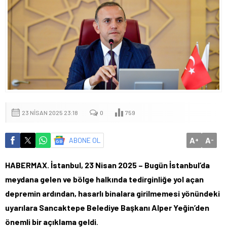
23 NISAN 2025 23:18
0
759
A
A
ABONE OL
+
-
HABERMAX. İstanbul, 23 Nisan 2025 – Bugün İstanbul’da
meydana gelen ve bölge halkında tedirginliğe yol açan
depremin ardından, hasarlı binalara girilmemesi yönündeki
uyarılara Sancaktepe Belediye Başkanı Alper Yeğin’den
önemli bir açıklama geldi
.