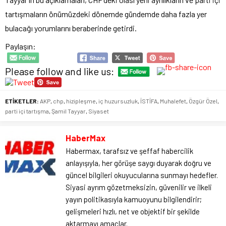
tartışmaların önümüzdeki dönemde gündemde daha fazla yer
bulacağı yorumlarını beraberinde getirdi.
Paylaşın:
Please follow and like us:
ETİKETLER:
AKP
,
chp
,
hizipleşme
,
iç huzursuzluk
,
İSTİFA
,
Muhalefet
,
Özgür Özel
,
parti içi tartışma
,
Şamil Tayyar
,
Siyaset
HaberMax
Habermax, tarafsız ve şeffaf habercilik
anlayışıyla, her görüşe saygı duyarak doğru ve
güncel bilgileri okuyucularına sunmayı hedefler.
Siyasi ayrım gözetmeksizin, güvenilir ve ilkeli
yayın politikasıyla kamuoyunu bilgilendirir;
gelişmeleri hızlı, net ve objektif bir şekilde
aktarmayı amaçlar.