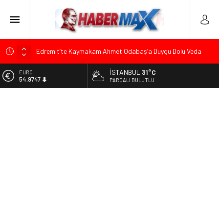
Edremit’te Kaymakam Ahmet Odabaş’a Duygu Dolu Veda
Gecesi
İSTANBUL
31°C
ALTIN
Tarihçi Yusuf Halaçoğlu’ndan TBMM’ye Sunulan Yasa Teklifine
6.499,25
PARÇALI BULUTLU
Sert Eleştiri: “Osmanlı’nın Hukuk Anlayışının Gerisine
Düşüldü”
BİST
13.798,82
CHP’nin Eski Tuzla İlçe Başkanı Hasan Uzunyayla’dan Atama
İddialarına Yalanlama
DOLAR
47,5921
Başkan Orhan Çerkez duyurdu: Çekmeköy’de Gençlik
Merkezi’nin temeli atıldı
EURO
54,9747
Soner Çiçekli’den Çekmeköy Meclisi’nde Eleştiri: “Enerjimizi
Hizmete Değil, Krizlere Harcadık”