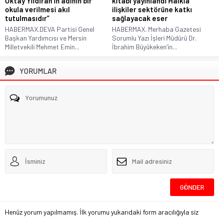
Oktay Yıldıran’ın adının bir
kitabı yayınlandı Halkla
okula verilmesi akıl
ilişkiler sektörüne katkı
tutulmasıdır”
sağlayacak eser
HABERMAX.DEVA Partisi Genel
HABERMAX. Merhaba Gazetesi
Başkan Yardımcısı ve Mersin
Sorumlu Yazı İşleri Müdürü Dr.
Milletvekili Mehmet Emin...
İbrahim Büyükeken’in...
YORUMLAR
Henüz yorum yapılmamış. İlk yorumu yukarıdaki form aracılığıyla siz