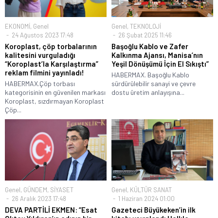
EKONOMİ
,
Genel
Genel
,
TEKNOLOJİ
24 Ağustos 2023 17:48
26 Şubat 2025 11:46
Koroplast, çöp torbalarının
Başoğlu Kablo ve Zafer
kalitesini vurguladığı
Kalkınma Ajansı, Manisa’nın
“Koroplast’la Karşılaştırma”
Yeşil Dönüşümü İçin El Sıkıştı”
reklam filmini yayınladı!
HABERMAX. Başoğlu Kablo
HABERMAX.Çöp torbası
sürdürülebilir sanayi ve çevre
kategorisinin en güvenilen markası
dostu üretim anlayışına...
Koroplast, sızdırmayan Koroplast
Çöp...
Genel
,
GÜNDEM
,
SİYASET
Genel
,
KÜLTÜR SANAT
26 Aralık 2023 17:48
1 Haziran 2024 01:00
DEVA PARTİLİ EKMEN: “Esat
Gazeteci Büyükeken’in ilk