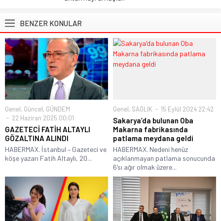
BENZER KONULAR
Genel
,
Güncel
,
GÜNDEM
Genel
,
SAĞLIK
15 Eylül 2024 22:42
22 Haziran 2025 00:01
Sakarya’da bulunan Oba
GAZETECİ FATİH ALTAYLI
Makarna fabrikasında
GÖZALTINA ALINDI
patlama meydana geldi
HABERMAX. İstanbul – Gazeteci ve
HABERMAX. Nedeni henüz
köşe yazarı Fatih Altaylı, 20...
açıklanmayan patlama sonucunda
6’sı ağır olmak üzere...