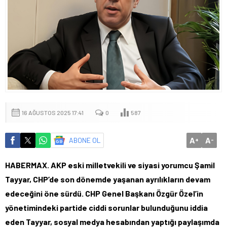
16 AĞUSTOS 2025 17:41
0
587
A
A
ABONE OL
+
-
HABERMAX. AKP eski milletvekili ve siyasi yorumcu Şamil
Tayyar, CHP’de son dönemde yaşanan ayrılıkların devam
edeceğini öne sürdü. CHP Genel Başkanı Özgür Özel’in
yönetimindeki partide ciddi sorunlar bulunduğunu iddia
eden Tayyar, sosyal medya hesabından yaptığı paylaşımda