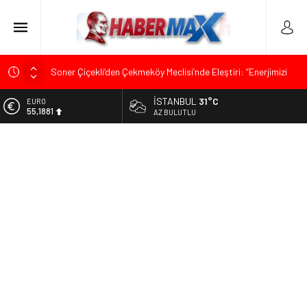
Soner Çiçekli’den Çekmeköy Meclisi’nde Eleştiri: “Enerjimizi
Hizmete Değil, Krizlere Harcadık”
İSTANBUL
31°C
ALTIN
Edremit’te Kaymakam Ahmet Odabaş’a Duygu Dolu Veda
6.660,55
AZ BULUTLU
Gecesi
BİST
Tarihçi Yusuf Halaçoğlu’ndan TBMM’ye Sunulan Yasa Teklifine
13.779,39
Sert Eleştiri: “Osmanlı’nın Hukuk Anlayışının Gerisine
Düşüldü”
DOLAR
47,7111
CHP’nin Eski Tuzla İlçe Başkanı Hasan Uzunyayla’dan Atama
İddialarına Yalanlama
EURO
55,1881
İdris Şahin’den Adalet Komisyonu’nda Sert Tepki: “Bu Yol Yol
Değil”