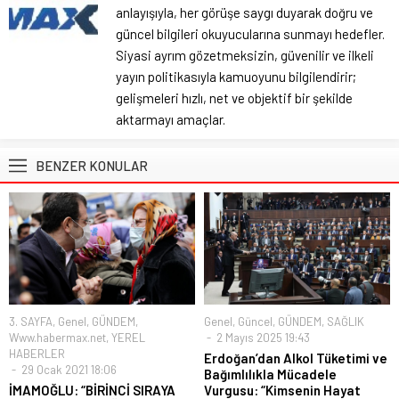
anlayışıyla, her görüşe saygı duyarak doğru ve
güncel bilgileri okuyucularına sunmayı hedefler.
Siyasi ayrım gözetmeksizin, güvenilir ve ilkeli
yayın politikasıyla kamuoyunu bilgilendirir;
gelişmeleri hızlı, net ve objektif bir şekilde
aktarmayı amaçlar.
BENZER KONULAR
3. SAYFA
,
Genel
,
GÜNDEM
,
Genel
,
Güncel
,
GÜNDEM
,
SAĞLIK
Www.habermax.net
,
YEREL
2 Mayıs 2025 19:43
HABERLER
Erdoğan’dan Alkol Tüketimi ve
29 Ocak 2021 18:06
Bağımlılıkla Mücadele
İMAMOĞLU: “BİRİNCİ SIRAYA
Vurgusu: “Kimsenin Hayat