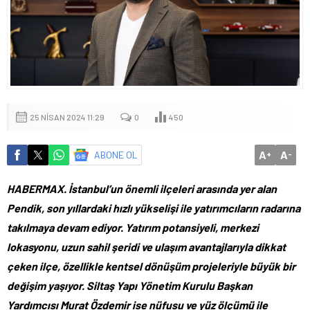
25 NISAN 2024 11:29
0
450
A
A
ABONE OL
+
-
HABERMAX. İstanbul’un önemli ilçeleri arasında yer alan
Pendik, son yıllardaki hızlı yükselişi ile yatırımcıların radarına
takılmaya devam ediyor. Yatırım potansiyeli, merkezi
lokasyonu, uzun sahil şeridi ve ulaşım avantajlarıyla dikkat
çeken ilçe, özellikle kentsel dönüşüm projeleriyle büyük bir
değişim yaşıyor. Siltaş Yapı Yönetim Kurulu Başkan
Yardımcısı Murat Özdemir ise nüfusu ve yüz ölçümü ile