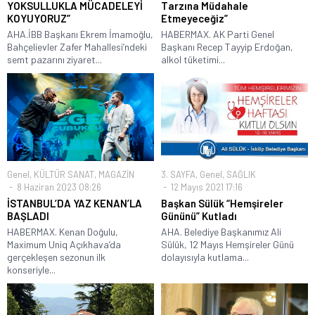
YOKSULLUKLA MÜCADELEYİ
Tarzına Müdahale
KOYUYORUZ”
Etmeyeceğiz”
AHA.İBB Başkanı Ekrem İmamoğlu,
HABERMAX. AK Parti Genel
Bahçelievler Zafer Mahallesi’ndeki
Başkanı Recep Tayyip Erdoğan,
semt pazarını ziyaret...
alkol tüketimi...
Genel
,
KÜLTÜR SANAT
,
MAGAZİN
3. SAYFA
,
Genel
,
SAĞLIK
8 Haziran 2023 08:26
12 Mayıs 2021 17:16
İSTANBUL’DA YAZ KENAN’LA
Başkan Sülük “Hemşireler
BAŞLADI
Gününü” Kutladı
HABERMAX. Kenan Doğulu,
AHA. Belediye Başkanımız Ali
Maximum Uniq Açıkhava’da
Sülük, 12 Mayıs Hemşireler Günü
gerçekleşen sezonun ilk
dolayısıyla kutlama...
konseriyle...