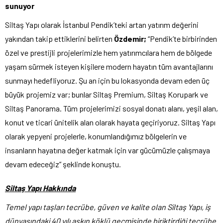
sunuyor
Siltaş Yapı olarak İstanbul Pendik’teki artan yatırım değerini
yakından takip ettiklerini belirten
Özdemir;
“Pendik’te birbirinden
özel ve prestijli projelerimizle hem yatırımcılara hem de bölgede
yaşam sürmek isteyen kişilere modern hayatın tüm avantajlarını
sunmayı hedefliyoruz. Şu an için bu lokasyonda devam eden üç
büyük projemiz var; bunlar Siltaş Premium, Siltaş Korupark ve
Siltaş Panorama. Tüm projelerimizi sosyal donatı alanı, yeşil alan,
konut ve ticari ünitelik alan olarak hayata geçiriyoruz. Siltaş Yapı
olarak yepyeni projelerle, konumlandığımız bölgelerin ve
insanların hayatına değer katmak için var gücümüzle çalışmaya
devam edeceğiz” şeklinde konuştu.
Siltaş Yapı Hakkında
Temel yapı taşları tecrübe, güven ve kalite olan Siltaş Yapı, iş
dünyasındaki 40 yılı aşkın köklü geçmişinde biriktirdiği tecrübe