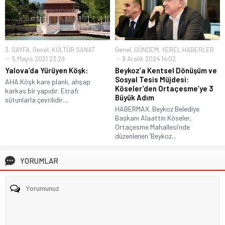
3. SAYFA
,
Genel
,
KÜLTÜR SANAT
Genel
,
GÜNDEM
,
YEREL HABERLER
5 Mayıs 2021 23:29
9 Aralık 2024 14:02
Yalova’da Yürüyen Köşk:
Beykoz’a Kentsel Dönüşüm ve
Sosyal Tesis Müjdesi:
AHA.Köşk kare planlı, ahşap
Köseler’den Ortaçesme’ye 3
karkas bir yapıdır. Etrafı
Büyük Adım
sütunlarla çevrilidir....
HABERMAX. Beykoz Belediye
Başkanı Alaattin Köseler,
Ortaçesme Mahallesi’nde
düzenlenen ‘Beykoz...
YORUMLAR