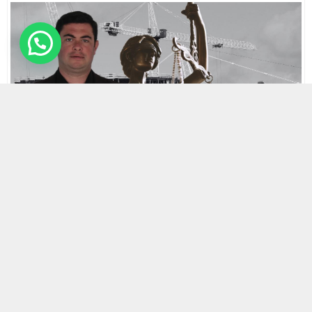
25 NISAN 2024 11:24 | SON GÜNCELLENME: 25 NISAN 2024 11:25
0
426
A
A
ABONE OL
+
-
HABERMAX. Türkiye’de hızla büyüyen inşaat sektöründe çok ciddi