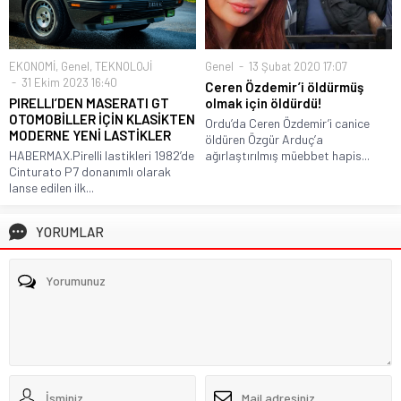
EKONOMİ
,
Genel
,
TEKNOLOJİ
Genel
13 Şubat 2020 17:07
31 Ekim 2023 16:40
Ceren Özdemir’i öldürmüş
PIRELLI’DEN MASERATI GT
olmak için öldürdü!
OTOMOBİLLER İÇİN KLASİKTEN
Ordu’da Ceren Özdemir’i canice
MODERNE YENİ LASTİKLER
öldüren Özgür Arduç’a
HABERMAX.Pirelli lastikleri 1982’de
ağırlaştırılmış müebbet hapis...
Cinturato P7 donanımlı olarak
lanse edilen ilk...
YORUMLAR