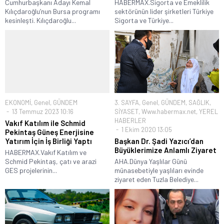
Cumhurbaşkanı Adayı Kemal
HABERMAX.Sigorta ve Emeklilik
Kılıçdaroğlu’nun Bursa programı
sektörünün lider şirketleri Türkiye
kesinleşti. Kılıçdaroğlu...
Sigorta ve Türkiye...
EKONOMİ
,
Genel
,
GÜNDEM
3. SAYFA
,
Genel
,
GÜNDEM
,
SAĞLIK
,
13 Temmuz 2023 10:16
SİYASET
,
Www.habermax.net
,
YEREL
HABERLER
Vakıf Katılım ile Schmid
1 Ekim 2020 13:05
Pekintaş Güneş Enerjisine
Yatırım İçin İş Birliği Yaptı
Başkan Dr. Şadi Yazıcı’dan
Büyüklerimize Anlamlı Ziyaret
HABERMAX.Vakıf Katılım ve
Schmid Pekintaş, çatı ve arazi
AHA.Dünya Yaşlılar Günü
GES projelerinin...
münasebetiyle yaşlıları evinde
ziyaret eden Tuzla Belediye...