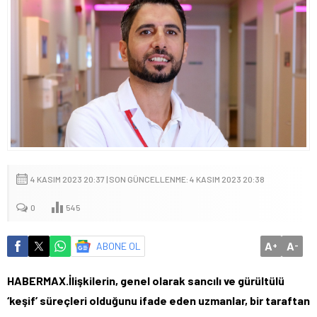
4 KASIM 2023 20:37 | SON GÜNCELLENME: 4 KASIM 2023 20:38
0
545
A
A
ABONE OL
+
-
HABERMAX.İlişkilerin, genel olarak sancılı ve gürültülü
‘keşif’ süreçleri olduğunu ifade eden uzmanlar, bir taraftan