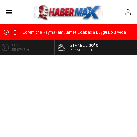
Edremit’te Kaymakam Ahmet Odabaş’a Duygu Dolu Veda
Gecesi
İSTANBUL
30°C
ALTIN
Tarihçi Yusuf Halaçoğlu’ndan TBMM’ye Sunulan Yasa Teklifine
6.623,43
PARÇALI BULUTLU
Sert Eleştiri: “Osmanlı’nın Hukuk Anlayışının Gerisine
Düşüldü”
BİST
13.785,25
CHP’nin Eski Tuzla İlçe Başkanı Hasan Uzunyayla’dan Atama
İddialarına Yalanlama
DOLAR
47,7048
Başkan Orhan Çerkez duyurdu: Çekmeköy’de Gençlik
Merkezi’nin temeli atıldı
EURO
55,0748
Soner Çiçekli’den Çekmeköy Meclisi’nde Eleştiri: “Enerjimizi
Hizmete Değil, Krizlere Harcadık”