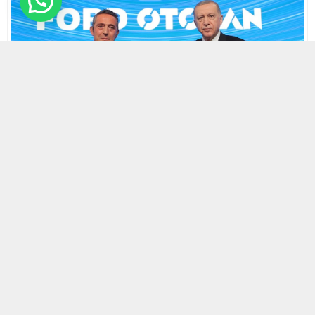
4 KASIM 2023 20:28 | SON GÜNCELLENME: 4 KASIM 2023 20:30
0
835
A
A
ABONE OL
+
-
HABERMAX.Ford Otosan, otomotiv endüstrisinin
sürdürülebilir ve teknolojik dönüşümüne liderlik etme