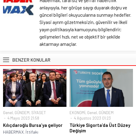
Habermax, tarafsız ve şeffaf habercilik
anlayışıyla, her görüşe saygı duyarak doğru ve
güncel bilgileri okuyucularına sunmayı hedefler.
Siyasi ayrım gözetmeksizin, güvenilir ve ilkeli
yayın politikasıyla kamuoyunu bilgilendirir;
gelişmeleri hızlı, net ve objektif bir şekilde
aktarmayı amaçlar.
BENZER KONULAR
Genel
,
GÜNDEM
,
SİYASET
EKONOMİ
,
Genel
,
GÜNDEM
4 Mayıs 2023 21:58
4 Ağustos 2023 01:23
Kılıçdaroğlu Bursa’ya geliyor
Türkiye Sigorta’da Üst Düzey
Değişim
HABERMAX. İttifakı