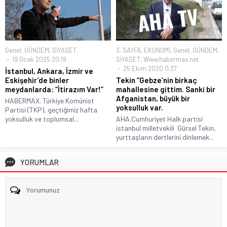
Genel
,
GÜNDEM
,
SİYASET
3. SAYFA
,
EKONOMİ
,
Genel
,
GÜNDEM
,
19 Ocak 2025 20:19
SİYASET
,
Www.habermax.net
25 Ekim 2020 11:37
İstanbul, Ankara, İzmir ve
Eskişehir’de binler
Tekin “Gebze’nin birkaç
meydanlarda: “İtirazım Var!”
mahallesine gittim. Sanki bir
Afganistan, büyük bir
HABERMAX. Türkiye Komünist
yoksulluk var.
Partisi (TKP), geçtiğimiz hafta
yoksulluk ve toplumsal...
AHA.Cumhuriyet Halk partisi
istanbul milletvekili Gürsel Tekin,
yurttaşların dertlerini dinlemek...
YORUMLAR