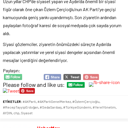
Uzun yıllar CHP’de siyaset yapan ve Aydın’da önemli bir siyasi
figür olarak öne çıkan Özlem Çerçioğlu’nun AK Parti’ye geçişi
kamuoyunda geniş yankı uyandırmıştı. Son ziyaretin ardından
paylaşılan fotoğraf karesi de sosyal medyada çok sayıda yorum
aldı.
Siyasi gözlemciler, ziyaretin önümüzdeki süreçte Aydın’da
yapılacak yatırımlar ve yerel siyasi dengeler açısından önemli
mesajlar içerdiğini değerlendiriyor.
Paylaşın:
Please follow and like us:
ETİKETLER:
#AKParti
,
#AKPartiGenelMerkez
,
#ÖzlemÇerçioğlu
,
#RecepTayyipErdoğan
,
#SedaSarıbaş
,
#TürkiyeGündemi
,
#YerelYönetim
,
AYDIN
,
chp
,
Siyaset
HaberMax