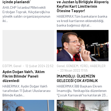
içinde planlandı’
ve Juzdan İş Birliğiyle Alışveriş
Keyfini Kart Limitlerinin
AHA.CHP İstanbul Milletvekili
Ötesine Taşıyor!
Erdoğan Toprak, Kılıçdaroğlu’na
yönelik saldırı organizasyonunun
HABERMAX.Tüm bankaların banka
iki...
ve kredi kartlarının eklenebildiği,
banka bağımsız dijital...
EĞİTİM
,
Genel
12 Şubat 2024 22:52
Genel
,
GÜNDEM
,
YEREL HABERLER
23 Nisan 2022 17:55
Aydın Doğan Vakfı, ‘Aklım
Fikrim Bilimde’ Paneli
İMAMOĞLU: ÜLKEMİZİN
düzenledi
GELECEĞİ ÇOK AYDINLIK
HABERMAX. Aydın Doğan Vakfı
HABERMAX.İBB Başkanı Ekrem
tarafından 11 Şubat Uluslararası
İmamoğlu, Yenikapı’da düzenlenen
Bilimde Kadın...
“Çocuk Karnavalı”na katılarak 23...