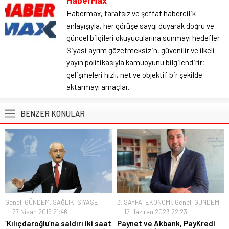
Habermax, tarafsız ve şeffaf habercilik
anlayışıyla, her görüşe saygı duyarak doğru ve
güncel bilgileri okuyucularına sunmayı hedefler.
Siyasi ayrım gözetmeksizin, güvenilir ve ilkeli
yayın politikasıyla kamuoyunu bilgilendirir;
gelişmeleri hızlı, net ve objektif bir şekilde
aktarmayı amaçlar.
BENZER KONULAR
Genel
,
GÜNDEM
,
SAĞLIK
,
SİYASET
3. SAYFA
,
EKONOMİ
,
Genel
,
GÜNDEM
27 Nisan 2019 21:46
12 Haziran 2023 22:23
‘Kılıçdaroğlu’na saldırı iki saat
Paynet ve Akbank, PayKredi