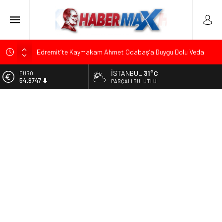
Edremit’te Kaymakam Ahmet Odabaş’a Duygu Dolu Veda
Gecesi
İSTANBUL
31°C
ALTIN
Tarihçi Yusuf Halaçoğlu’ndan TBMM’ye Sunulan Yasa Teklifine
6.499,25
PARÇALI BULUTLU
Sert Eleştiri: “Osmanlı’nın Hukuk Anlayışının Gerisine
Düşüldü”
BİST
13.798,82
CHP’nin Eski Tuzla İlçe Başkanı Hasan Uzunyayla’dan Atama
İddialarına Yalanlama
DOLAR
47,5921
Başkan Orhan Çerkez duyurdu: Çekmeköy’de Gençlik
Merkezi’nin temeli atıldı
EURO
54,9747
Soner Çiçekli’den Çekmeköy Meclisi’nde Eleştiri: “Enerjimizi
Hizmete Değil, Krizlere Harcadık”