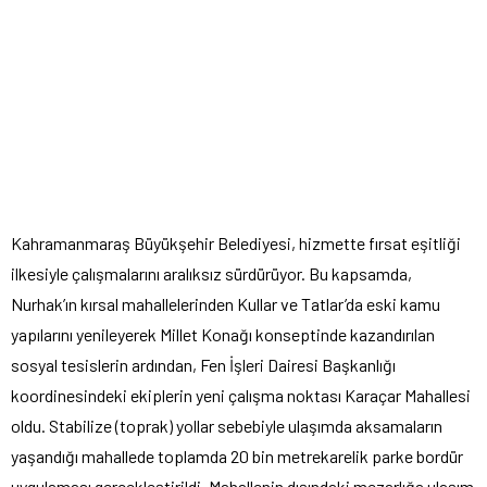
Kahramanmaraş Büyükşehir Belediyesi, hizmette fırsat eşitliği
ilkesiyle çalışmalarını aralıksız sürdürüyor. Bu kapsamda,
Nurhak’ın kırsal mahallelerinden Kullar ve Tatlar’da eski kamu
yapılarını yenileyerek Millet Konağı konseptinde kazandırılan
sosyal tesislerin ardından, Fen İşleri Dairesi Başkanlığı
koordinesindeki ekiplerin yeni çalışma noktası Karaçar Mahallesi
oldu. Stabilize (toprak) yollar sebebiyle ulaşımda aksamaların
yaşandığı mahallede toplamda 20 bin metrekarelik parke bordür
uygulaması gerçekleştirildi. Mahallenin dışındaki mezarlığa ulaşım