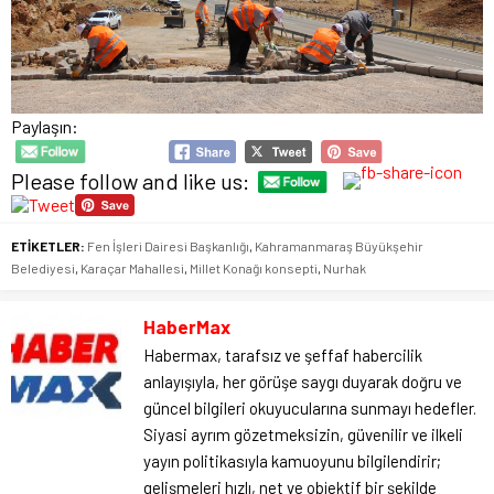
Paylaşın:
Please follow and like us:
ETİKETLER:
Fen İşleri Dairesi Başkanlığı
,
Kahramanmaraş Büyükşehir
Belediyesi
,
Karaçar Mahallesi
,
Millet Konağı konsepti
,
Nurhak
HaberMax
Habermax, tarafsız ve şeffaf habercilik
anlayışıyla, her görüşe saygı duyarak doğru ve
güncel bilgileri okuyucularına sunmayı hedefler.
Siyasi ayrım gözetmeksizin, güvenilir ve ilkeli
yayın politikasıyla kamuoyunu bilgilendirir;
gelişmeleri hızlı, net ve objektif bir şekilde