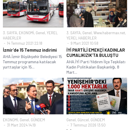
3. SAYFA
,
EKONOMİ
,
Genel
,
YEREL
3. SAYFA
,
Genel
,
Www.habermax.net
,
HABERLER
YEREL HABERLER
14 Temmuz 2021 22:18
9 Mart 2021 10:58
İzmir’de 15 Temmuz indirimi
İYİ PARTİLİ EMEKÇİ KADINLAR
CUMALIKIZIK’TA BULUŞTU
AHA.İzmir Büyükşehir Belediyesi 15
Temmuz programına katılacak
AHA.İYİ Parti Yıldırım İlçe Teşkilatı
yurttaşlar için 15...
Kadın Politikaları Başkanlığı, 8
Mart...
EKONOMİ
,
Genel
,
GÜNDEM
Genel
,
Güncel
,
GÜNDEM
31 Mart 2024 14:19
7 Temmuz 2026 13:50