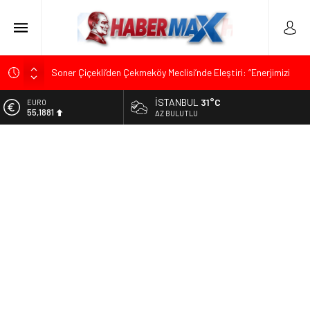
Soner Çiçekli’den Çekmeköy Meclisi’nde Eleştiri: “Enerjimizi
Hizmete Değil, Krizlere Harcadık”
İSTANBUL
31°C
ALTIN
Edremit’te Kaymakam Ahmet Odabaş’a Duygu Dolu Veda
6.660,55
AZ BULUTLU
Gecesi
BİST
Tarihçi Yusuf Halaçoğlu’ndan TBMM’ye Sunulan Yasa Teklifine
13.779,39
Sert Eleştiri: “Osmanlı’nın Hukuk Anlayışının Gerisine
Düşüldü”
DOLAR
47,7111
CHP’nin Eski Tuzla İlçe Başkanı Hasan Uzunyayla’dan Atama
İddialarına Yalanlama
EURO
55,1881
İdris Şahin’den Adalet Komisyonu’nda Sert Tepki: “Bu Yol Yol
Değil”