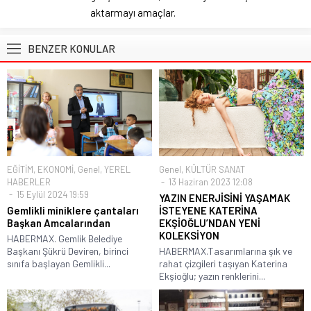
aktarmayı amaçlar.
BENZER KONULAR
EĞİTİM
,
EKONOMİ
,
Genel
,
YEREL
Genel
,
KÜLTÜR SANAT
HABERLER
13 Haziran 2023 12:08
15 Eylül 2024 19:59
YAZIN ENERJİSİNİ YAŞAMAK
Gemlikli miniklere çantaları
İSTEYENE KATERİNA
Başkan Amcalarından
EKŞİOĞLU’NDAN YENİ
KOLEKSİYON
HABERMAX. Gemlik Belediye
Başkanı Şükrü Deviren, birinci
HABERMAX.Tasarımlarına şık ve
sınıfa başlayan Gemlikli...
rahat çizgileri taşıyan Katerina
Ekşioğlu; yazın renklerini...