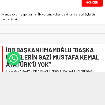
Henüz yorum yapılmamış. İlk yorumu yukarıdaki form aracılığıyla siz
yapabilirsiniz.
İBB BAŞKANI İMAMOĞLU “BAŞKA
ÜLKELERİN GAZİ MUSTAFA KEMAL
ATATÜRK’Ü YOK”
Anasayfa
»
3. SAYFA
»
İBB BAŞKANI İMAMOĞLU “BAŞKA ÜLKELERİN GAZİ
MUSTAFA KEMAL ATATÜRK’Ü YOK”