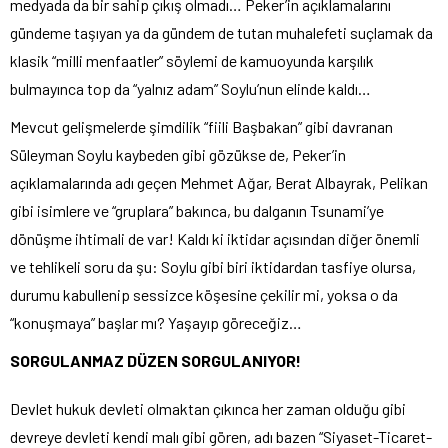
medyada da bir sahip çıkış olmadı… Peker’in açıklamalarını
gündeme taşıyan ya da gündem de tutan muhalefeti suçlamak da
klasik “milli menfaatler” söylemi de kamuoyunda karşılık
bulmayınca top da “yalnız adam” Soylu’nun elinde kaldı…
Mevcut gelişmelerde şimdilik “fiili Başbakan” gibi davranan
Süleyman Soylu kaybeden gibi gözükse de, Peker’in
açıklamalarında adı geçen Mehmet Ağar, Berat Albayrak, Pelikan
gibi isimlere ve “gruplara” bakınca, bu dalganın Tsunami’ye
dönüşme ihtimali de var! Kaldı ki iktidar açısından diğer önemli
ve tehlikeli soru da şu: Soylu gibi biri iktidardan tasfiye olursa,
durumu kabullenip sessizce köşesine çekilir mi, yoksa o da
“konuşmaya” başlar mı? Yaşayıp göreceğiz…
SORGULANMAZ DÜZEN SORGULANIYOR!
Devlet hukuk devleti olmaktan çıkınca her zaman olduğu gibi
devreye devleti kendi malı gibi gören, adı bazen “Siyaset-Ticaret-