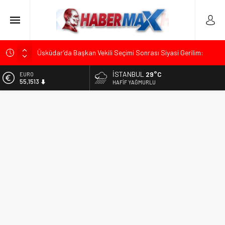
Üsküdar’da Başkan Vekili Seçimi Sonrası Siyasi Gerilim:
Özgür Çelik’ten “Sinsi Plan ve Operasyon” Tepkisi
İSTANBUL
29°C
ALTIN
Muharrem İnce’den Mehmet Şimşek’e Sert Tepki: “Düşün Bu
6.635,91
HAFIF YAĞMURLU
Milletin Yakasından”
BİST
Ümit Özdağ’dan Gazilere Destek: “Türkiye, Gazilerinin
13.779,39
Taleplerini Kabul Etmeli”
DOLAR
TOKDEF Başkanı Fevzi Can Büşürüm’de Sert Konuştu: “Bu
47,7178
Toprakları Teslim Etmeyeceğiz”
EURO
Kılıçdaroğlu’ndan “Türk Baharı” Mesajı: “Milletimizin Birliği
55,1513
Karşısında Zemheri Kışı Yaşatacağız”