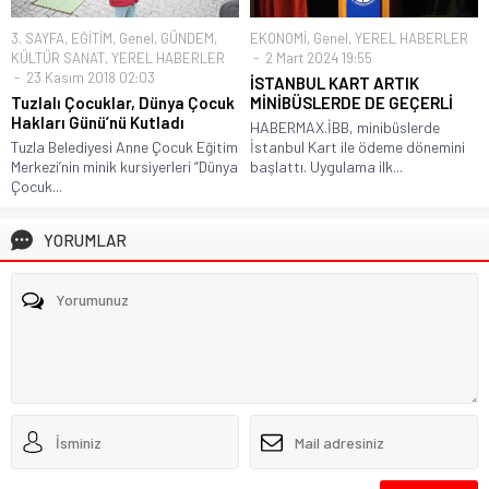
3. SAYFA
,
EĞİTİM
,
Genel
,
GÜNDEM
,
EKONOMİ
,
Genel
,
YEREL HABERLER
KÜLTÜR SANAT
,
YEREL HABERLER
2 Mart 2024 19:55
23 Kasım 2018 02:03
İSTANBUL KART ARTIK
Tuzlalı Çocuklar, Dünya Çocuk
MİNİBÜSLERDE DE GEÇERLİ
Hakları Günü’nü Kutladı
HABERMAX.İBB, minibüslerde
Tuzla Belediyesi Anne Çocuk Eğitim
İstanbul Kart ile ödeme dönemini
Merkezi’nin minik kursiyerleri “Dünya
başlattı. Uygulama ilk...
Çocuk...
YORUMLAR