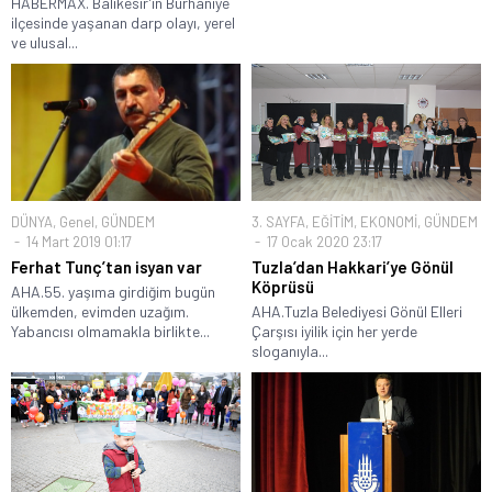
HABERMAX. Balıkesir’in Burhaniye
ilçesinde yaşanan darp olayı, yerel
ve ulusal...
DÜNYA
,
Genel
,
GÜNDEM
3. SAYFA
,
EĞİTİM
,
EKONOMİ
,
GÜNDEM
14 Mart 2019 01:17
17 Ocak 2020 23:17
Ferhat Tunç’tan isyan var
Tuzla’dan Hakkari’ye Gönül
Köprüsü
AHA.55. yaşıma girdiğim bugün
ülkemden, evimden uzağım.
AHA.Tuzla Belediyesi Gönül Elleri
Yabancısı olmamakla birlikte...
Çarşısı iyilik için her yerde
sloganıyla...