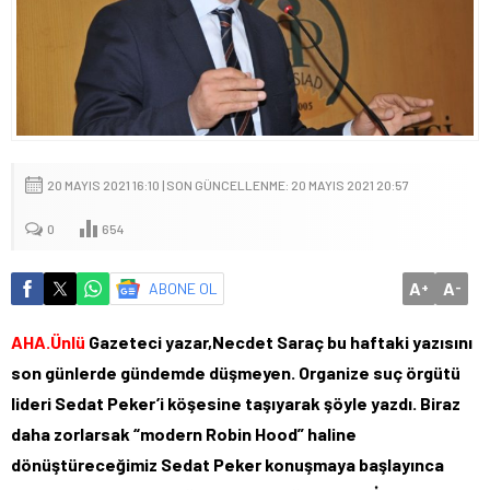
20 MAYIS 2021 16:10 | SON GÜNCELLENME: 20 MAYIS 2021 20:57
0
654
A
A
ABONE OL
+
-
AHA.Ünlü
Gazeteci yazar,Necdet Saraç bu haftaki yazısını
son günlerde gündemde düşmeyen. Organize suç örgütü
lideri Sedat Peker’i köşesine taşıyarak şöyle yazdı.
Biraz
daha zorlarsak “modern Robin Hood” haline
dönüştüreceğimiz Sedat Peker konuşmaya başlayınca