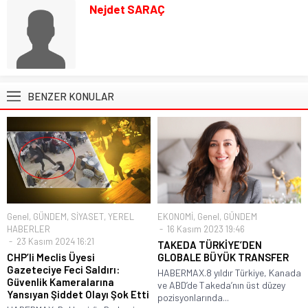
Nejdet SARAÇ
BENZER KONULAR
Genel
,
GÜNDEM
,
SİYASET
,
YEREL
EKONOMİ
,
Genel
,
GÜNDEM
HABERLER
16 Kasım 2023 19:46
23 Kasım 2024 16:21
TAKEDA TÜRKİYE’DEN
CHP’li Meclis Üyesi
GLOBALE BÜYÜK TRANSFER
Gazeteciye Feci Saldırı:
HABERMAX.8 yıldır Türkiye, Kanada
Güvenlik Kameralarına
ve ABD’de Takeda’nın üst düzey
Yansıyan Şiddet Olayı Şok Etti
pozisyonlarında...