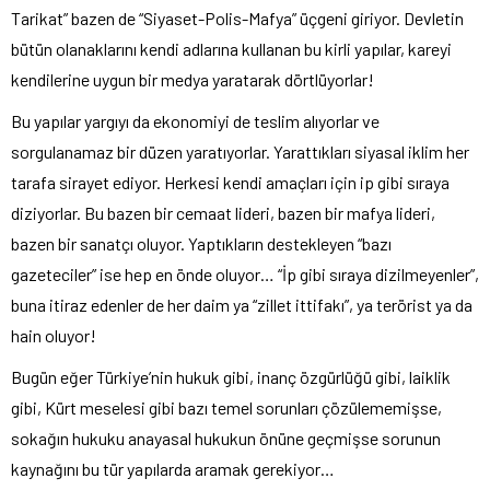
Tarikat” bazen de “Siyaset-Polis-Mafya” üçgeni giriyor. Devletin
bütün olanaklarını kendi adlarına kullanan bu kirli yapılar, kareyi
kendilerine uygun bir medya yaratarak dörtlüyorlar!
Bu yapılar yargıyı da ekonomiyi de teslim alıyorlar ve
sorgulanamaz bir düzen yaratıyorlar. Yarattıkları siyasal iklim her
tarafa sirayet ediyor. Herkesi kendi amaçları için ip gibi sıraya
diziyorlar. Bu bazen bir cemaat lideri, bazen bir mafya lideri,
bazen bir sanatçı oluyor. Yaptıkların destekleyen “bazı
gazeteciler” ise hep en önde oluyor… “İp gibi sıraya dizilmeyenler”,
buna itiraz edenler de her daim ya “zillet ittifakı”, ya terörist ya da
hain oluyor!
Bugün eğer Türkiye’nin hukuk gibi, inanç özgürlüğü gibi, laiklik
gibi, Kürt meselesi gibi bazı temel sorunları çözülememişse,
sokağın hukuku anayasal hukukun önüne geçmişse sorunun
kaynağını bu tür yapılarda aramak gerekiyor…