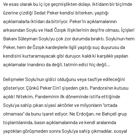
Ve esas olarak bu iç içe geçmişlikten dolayı, iktidarın bir biçimde
üzerine çizdiği Sedat Peker kendisi biterken, yaptığı
açıklamalarla iktidarı da bitiriyor. Peker’in açıklamalarının
arkasından Soylu ve Hadi Özışık ilişkilerinin deşifre olması, İçişleri
Bakanı Süleyman Soylu’yu çok zor durumda bıraktı. Soylu’nun hem
Peker, hem de Özışık kardeşlerle ilgili yaptığı suç duyurusu da
kendisini kurtaramayacak gibi duruyor, kaldı ki karşılıklı yapılan
açıklamalar inandırıcı da değil, tatmin edici hiç değil…
Gelişmeler Soylu’nun gidici olduğunu veya tasfiye edileceğini
gösteriyor. Çünkü Peker Cin’i şişeden çıktı, Pandora’nın kutusu
açıldı! Nitekim, Pandeminin ilk döneminde istifa ettiğinde
Soylu’ya sahip çıkan siyasi aktörler ve milyonların “ortada
olmaması” da bunu işaret ediyor. Ne Erdoğan, ne Bahçeli grup
toplantılarında, basın açıklamalarında ve kendi aralarında
yaptıkları görüşmeden sonra Soylu’ya sahip çıkmadılar, sosyal