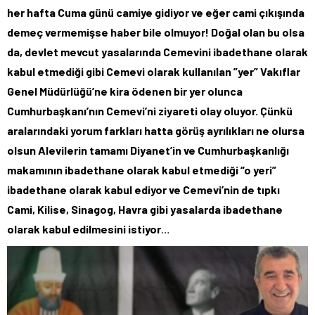
her hafta Cuma günü camiye gidiyor ve eğer cami çıkışında
demeç vermemişse haber bile olmuyor! Doğal olan bu olsa
da, devlet mevcut yasalarında Cemevini ibadethane olarak
kabul etmediği gibi Cemevi olarak kullanılan ”yer” Vakıflar
Genel Müdürlüğü’ne kira ödenen bir yer olunca
Cumhurbaşkanı’nın Cemevi’ni ziyareti olay oluyor. Çünkü
aralarındaki yorum farkları hatta görüş ayrılıkları ne olursa
olsun Alevilerin tamamı Diyanet’in ve Cumhurbaşkanlığı
makamının ibadethane olarak kabul etmediği “o yeri”
ibadethane olarak kabul ediyor ve Cemevi’nin de tıpkı
Cami, Kilise, Sinagog, Havra gibi yasalarda ibadethane
olarak kabul edilmesini istiyor
…