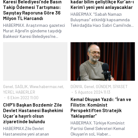
Karesi Belediyesi’nde Basın
kadar bilim geliştikçe Kur’an-ı
Takip Ödemesi Tartışması:
Kerim’i yeni yeni anlayacaklar
Sayıştay Raporuna Göre 36
HABERMAX. “Sabah Namazı
Milyon TL Harcandı
Buluşması” etkinliği kapsamında
HABERMAX. Araştırmacı gazeteci
Tekirdağ’da Hacı Sabri Camii’nde...
Murat Ağırel’in gündeme taşıdığı
Balıkesir Karesi Belediyesi’ne...
Genel
,
SAĞLIK
,
Www.habermax.net
,
DÜNYA
,
Genel
,
GÜNDEM
,
SİYASET
YEREL HABERLER
5 Ağustos 2024 11:13
6 Ekim 2022 11:00
Kemal Okuyan Yazdı: “İran ve
CHP’li Başkan Bozdemir Zile
Filistin: Komünist
Devlet Hastanesi Başhekimi
Perspektiften Stratejik
Uçar’a hayırlı olsun
Yaklaşımlar”
ziyaretinde bulundu
HABERMAX. Türkiye Komünist
HABERMAX.Zile Devlet
Partisi Genel Sekreteri Kemal
Hastanesine yeni atanan
Okuyan’ın soL Haber...