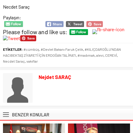
Necdet Saraç
Paylaşın:
Please follow and like us:
ETİKETLER:
#cúmbüş
,
#Devlet Bakanı Faruk Çelik
,
#KILIÇDAROĞLU’NDAN
HACIBEKTAŞ ZİYARETİ İÇİN ERDOĞAN TALİMATI
,
#madımak
,
alevi
,
CEMEVİ
,
Necdet Saraç
,
vakıflar
Nejdet SARAÇ
BENZER KONULAR