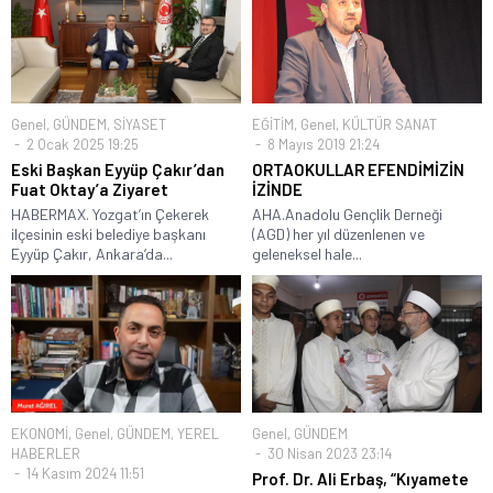
Genel
,
GÜNDEM
,
SİYASET
EĞİTİM
,
Genel
,
KÜLTÜR SANAT
2 Ocak 2025 19:25
8 Mayıs 2019 21:24
Eski Başkan Eyyüp Çakır’dan
ORTAOKULLAR EFENDİMİZİN
Fuat Oktay’a Ziyaret
İZİNDE
HABERMAX. Yozgat’ın Çekerek
AHA.Anadolu Gençlik Derneği
ilçesinin eski belediye başkanı
(AGD) her yıl düzenlenen ve
Eyyüp Çakır, Ankara’da...
geleneksel hale...
EKONOMİ
,
Genel
,
GÜNDEM
,
YEREL
Genel
,
GÜNDEM
HABERLER
30 Nisan 2023 23:14
14 Kasım 2024 11:51
Prof. Dr. Ali Erbaş, “Kıyamete