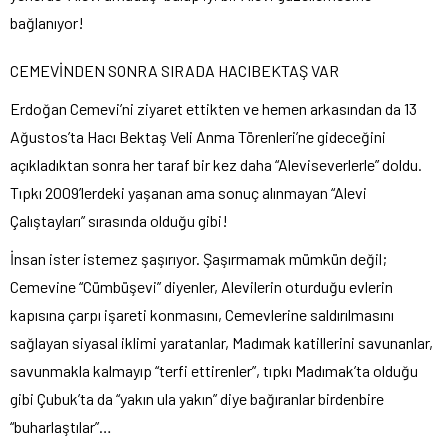
bağlanıyor!
CEMEVİNDEN SONRA SIRADA HACIBEKTAŞ VAR
Erdoğan Cemevi’ni ziyaret ettikten ve hemen arkasından da 13
Ağustos’ta Hacı Bektaş Veli Anma Törenleri’ne gideceğini
açıkladıktan sonra her taraf bir kez daha “Aleviseverlerle” doldu.
Tıpkı 2009’lerdeki yaşanan ama sonuç alınmayan “Alevi
Çalıştayları” sırasında olduğu gibi!
İnsan ister istemez şaşırıyor. Şaşırmamak mümkün değil;
Cemevine “Cümbüşevi” diyenler, Alevilerin oturduğu evlerin
kapısına çarpı işareti konmasını, Cemevlerine saldırılmasını
sağlayan siyasal iklimi yaratanlar, Madımak katillerini savunanlar,
savunmakla kalmayıp “terfi ettirenler”, tıpkı Madımak’ta olduğu
gibi Çubuk’ta da “yakın ula yakın” diye bağıranlar birdenbire
“buharlaştılar”…