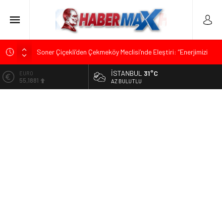
Soner Çiçekli’den Çekmeköy Meclisi’nde Eleştiri: “Enerjimizi
Hizmete Değil, Krizlere Harcadık”
İSTANBUL
31°C
ALTIN
Edremit’te Kaymakam Ahmet Odabaş’a Duygu Dolu Veda
6.660,55
AZ BULUTLU
Gecesi
BİST
Tarihçi Yusuf Halaçoğlu’ndan TBMM’ye Sunulan Yasa Teklifine
13.779,39
Sert Eleştiri: “Osmanlı’nın Hukuk Anlayışının Gerisine
Düşüldü”
DOLAR
47,7111
CHP’nin Eski Tuzla İlçe Başkanı Hasan Uzunyayla’dan Atama
İddialarına Yalanlama
EURO
55,1881
İdris Şahin’den Adalet Komisyonu’nda Sert Tepki: “Bu Yol Yol
Değil”