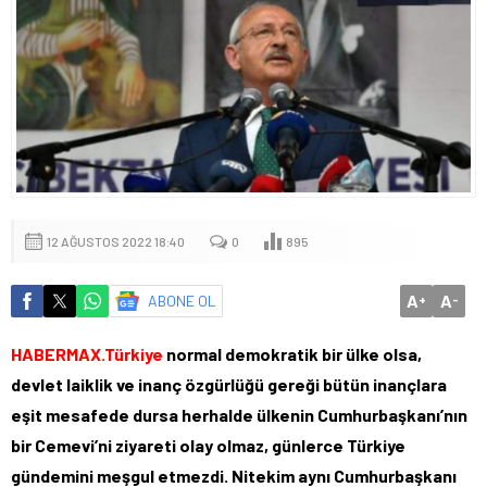
12 AĞUSTOS 2022 18:40
0
895
A
A
ABONE OL
+
-
HABERMAX.Türkiye
normal demokratik bir ülke olsa,
devlet laiklik ve inanç özgürlüğü gereği bütün inançlara
eşit mesafede dursa herhalde ülkenin Cumhurbaşkanı’nın
bir Cemevi’ni ziyareti olay olmaz, günlerce Türkiye
gündemini meşgul etmezdi. Nitekim aynı Cumhurbaşkanı