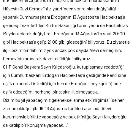
etkinlikleri 15 Ağustos’ta olacaktı, ancak Cumhurbaşkanı’nın
Hüseyin Gazi Cemevi’ni ziyaretinden sonra plan değişikliği
yaparak Cumhurbaşkanı Erdoğan’ın 13 Ağustos’ta Hacıbektaş’a
geleceği bize ilettiler. Kültür Bakanlığı tören yerini de Hacıbektaş
Meydanı olarak değiştirdi. Erdoğan’ın 13 Ağustos’ta saat 20:00
gibi Hacıbektaş’a gelip 21.00 gibi gideceğini biliyoruz. Bu ziyaretle
ilgili bizim bir dahlimiz yok ancak çok sayıda Alevi derneğinin,
Cemevinin aranarak davet edildiğini biliyoruz…
CHP Genel Başkanı Sayın Kılıçdaroğlu, kutuplaşmayı reddettiği
için Cumhurbaşkanı Erdoğan Hacıbektaş’a geldiğinde kendisine
eşlik etmemizi istediği için ben de Erdoğan ilçeye geldiğinde
eşlik edeceğim, herhangi bir taşkınlık olmayacak…
Bizim bu yıl yapacağımız geleneksel anma etkinliğimizi ise her
zaman olduğu gibi 16-18 Ağustos tarihleri arasında Alevi
kurumlarıyla birlikte yapacağız ve bu etkinliğe Sayın Kılıçdaroğlu
da katılıp bir konuşma yapacak…”