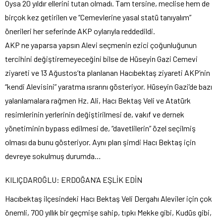
Oysa 20 yıldır ellerini tutan olmadı. Tam tersine, meclise hem de
birçok kez getirilen ve “Cemevlerine yasal statü tanıyalım”
önerileri her seferinde AKP oylarıyla reddedildi.
AKP ne yaparsa yapsın Alevi seçmenin ezici çoğunluğunun
tercihini değiştiremeyeceğini bilse de Hüseyin Gazi Cemevi
ziyareti ve 13 Ağustos’ta planlanan Hacıbektaş ziyareti AKP’nin
“kendi Alevisini” yaratma ısrarını gösteriyor. Hüseyin Gazi’de bazı
yalanlamalara rağmen Hz. Ali, Hacı Bektaş Veli ve Atatürk
resimlerinin yerlerinin değiştirilmesi de, vakıf ve dernek
yönetiminin bypass edilmesi de, “davetlilerin” özel seçilmiş
olması da bunu gösteriyor. Aynı plan şimdi Hacı Bektaş için
devreye sokulmuş durumda…
KILIÇDAROĞLU: ERDOĞAN’A EŞLİK EDİN
Hacıbektaş ilçesindeki Hacı Bektaş Veli Dergahı Aleviler için çok
önemli, 700 yıllık bir geçmişe sahip, tıpkı Mekke gibi, Kudüs gibi,