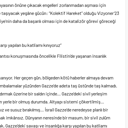
nyasının önüne çıkacak engelleri zorlanmadan aşması için
iye taşıyacak yegâne gücün: “Kolektif Hareket” olduğu Vizyoner’23
kiye’nin daha da başarılı olması için de katalizör görevi göreceği
şı yapılan bu katliamı kınıyoruz’’
tısı konuşmasında öncelikle Filistin’de yaşanan insanlık
yaşanıyor. Her geçen gün, bölgeden kötü haberler almaya devam
ve bombalamalar yüzünden Gazze’de adeta taş üstünde taş kalmadı.
ırmak üzerine bir saldırı içinde… Gazze’deki sivil yerleşim
arı yerle bir olmuş durumda. Altyapı sistemi çökertilmiş…
ız ve susuz bırakılmış… İsrail Gazze’de neredeyse planlı bir
mak imkânsız. Dünyanın neresinde bir masum, bir sivil zulüm
 Gazze’deki savaşı ve insanlığa karşı yapılan bu katliamı