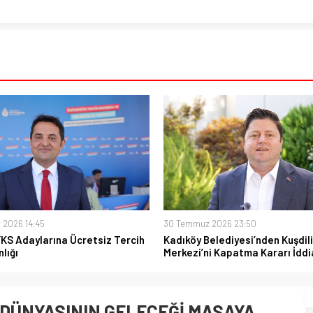
 2026 14:45
30 Temmuz 2026 23:50
YKS Adaylarına Ücretsiz Tercih
Kadıköy Belediyesi’nden Kuşdili
lığı
Merkezi’ni Kapatma Kararı İddi
Ş DÜNYASININ GELECEĞİ MASAYA