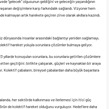
rvede “gelecek” olgusunun geldiğini ve geleceğin yaşandığının
e yaşanan değişimlere karşı farkındalık sağlandı. Vizyoner hem
 kalmayan artık harekete geçiren zirve olarak akıllara kazındı.
̈z dünyasında insanlar arasındaki bağlantıyı yeniden sağlamayı,
olektif hareket yoluyla sorunlara çözümler bulmaya geliyor.
23 yıllardır konuşulan sorunlara, bu sorunlara getirilen çözümlere
ten geçtiğini; birlikte çalışarak, güçleri ve kaynakları bir araya
or. Kolektif çabaların, bireysel çabalardan daha büyük başarılara
alanda, her sektörde kalkınması ve ilerlemesi için itici güç
izörün de kolektif hareket olduğunu vurguluyor. Hedeflere daha