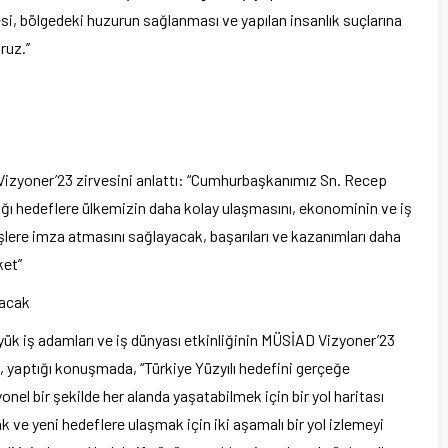
esi, bölgedeki huzurun sağlanması ve yapılan insanlık suçlarına
uz.’’
zyoner’23 zirvesini anlattı: “Cumhurbaşkanımız Sn. Recep
dığı hedeflere ülkemizin daha kolay ulaşmasını, ekonominin ve iş
lere imza atmasını sağlayacak, başarıları ve kazanımları daha
ket”
lacak
büyük iş adamları ve iş dünyası etkinliğinin MÜSİAD Vizyoner’23
yaptığı konuşmada, “Türkiye Yüzyılı hedefini gerçeğe
el bir şekilde her alanda yaşatabilmek için bir yol haritası
k ve yeni hedeflere ulaşmak için iki aşamalı bir yol izlemeyi