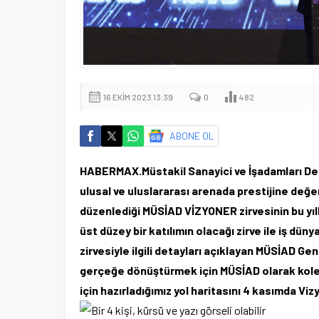
16 EKIM 2023 13:39
0
482
ABONE OL
HABERMAX.Müstakil Sanayici ve İşadamları Derne
ulusal ve uluslararası arenada prestijine de
düzenlediği MÜSİAD VİZYONER zirvesinin bu yı
üst düzey bir katılımın olacağı zirve ile iş dü
zirvesiyle ilgili detayları açıklayan MÜSİAD Ge
gerçeğe dönüştürmek için MÜSİAD olarak kolek
için hazırladığımız yol haritasını 4 kasımda Vi