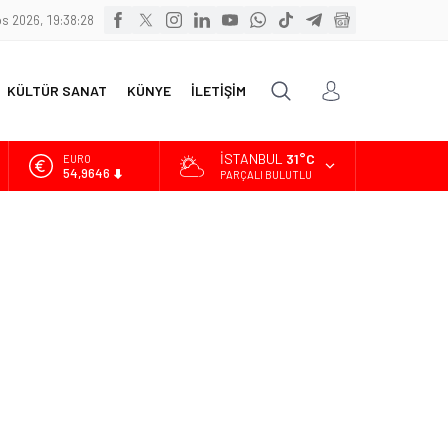
s 2026, 19:38:29
KÜLTÜR SANAT
KÜNYE
İLETİŞİM
İSTANBUL
31°C
ALTIN
6.488,95
PARÇALI BULUTLU
BİST
13.798,82
DOLAR
47,5939
EURO
54,9646