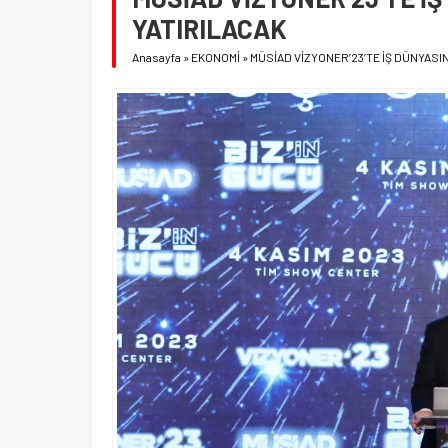
YATIRILACAK
Anasayfa
»
EKONOMİ
»
MÜSİAD VİZYONER’23’TE İŞ DÜNYASI