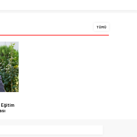
TÜMÜ
 Eğitim
ası