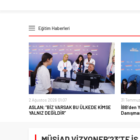
Eğitim Haberleri
2 Ağustos 2026 01:07
31 Temmuz
ASLAN; “BİZ VARSAK BU ÜLKEDE KİMSE
İBB’den 
YALNIZ DEĞİLDİR”
Danışman
MÜSİAD VİZYONER’23’TE İ