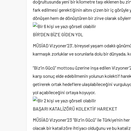
doğrultusunda yeni bir kilometre taşı eklenen bu zi
fark edilmesi gerektiğinin altını çizen bir iç görüyl
dönüşen hem de dönüştüren bir zirve olarak söylemde
BİR’DEN BİZ’E GİDEN YOL
MÜSİAD Vizyoner’23’, bireysel yaşam odaklı günümu
karmaşık zorluklar ve sorunlarla dolu bir dünyada, k
“Biz’in Gücü” mottosu üzerine inşa edilen Vizyoner’
karşı sonuç elde edebilmenin yolunun kolektif hareket
getirerek ortak hedeflere ulaşılabileceğini vurguluy
yol açabileceğini ortaya koyuyor.
BAŞARI KATALİZÖRÜ KOLEKTİF HAREKET
MÜSİAD Vizyoner’23 “Biz’in Gücü” ile Türkiye’nin her 
olacak bir katalizöre ihtiyacı olduğunu ve bu katal