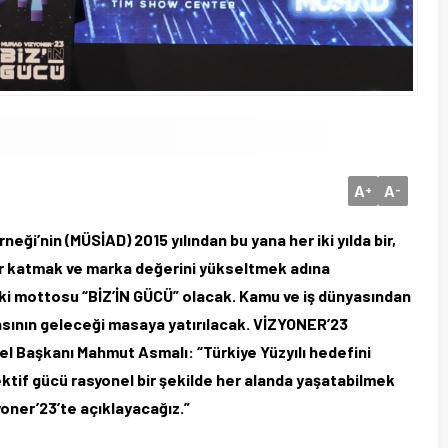
A
A
+
-
ği’nin (MÜSİAD) 2015 yılından bu yana her iki yılda bir,
ğer katmak ve marka değerini yükseltmek adına
lki mottosu “BİZ’İN GÜCÜ” olacak. Kamu ve iş dünyasından
nyasının geleceği masaya yatırılacak. VİZYONER’23
nel Başkanı Mahmut Asmalı: “Türkiye Yüzyılı hedefini
tif gücü rasyonel bir şekilde her alanda yaşatabilmek
zyoner’23’te açıklayacağız.”