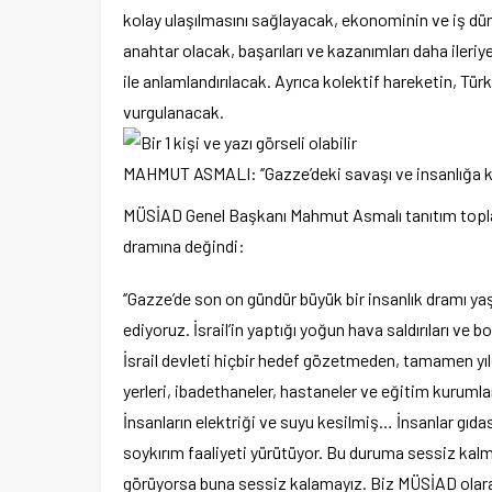
kolay ulaşılmasını sağlayacak, ekonominin ve iş dü
anahtar olacak, başarıları ve kazanımları daha iler
ile anlamlandırılacak. Ayrıca kolektif hareketin, Tür
vurgulanacak.
MAHMUT ASMALI: ‘’Gazze’deki savaşı ve insanlığa kar
MÜSİAD Genel Başkanı Mahmut Asmalı tanıtım toplan
dramına değindi:
‘’Gazze’de son on gündür büyük bir insanlık dramı 
ediyoruz. İsrail’in yaptığı yoğun hava saldırıları 
İsrail devleti hiçbir hedef gözetmeden, tamamen yıld
yerleri, ibadethaneler, hastaneler ve eğitim kuruml
İnsanların elektriği ve suyu kesilmiş… İnsanlar gıdas
soykırım faaliyeti yürütüyor. Bu duruma sessiz kal
görüyorsa buna sessiz kalamayız. Biz MÜSİAD olarak,