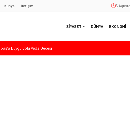
Künye
İletişim
6 Ağusto
SİYASET
DÜNYA
EKONOMİ
aş’a Duygu Dolu Veda Gecesi
ye Sunulan Yasa Teklifine Sert Eleştiri: “Osmanlı’nın Hukuk Anlayışının
Hasan Uzunyayla’dan Atama İddialarına Yalanlama
eköy’de Gençlik Merkezi’nin temeli atıldı
nde Eleştiri: “Enerjimizi Hizmete Değil, Krizlere Harcadık”