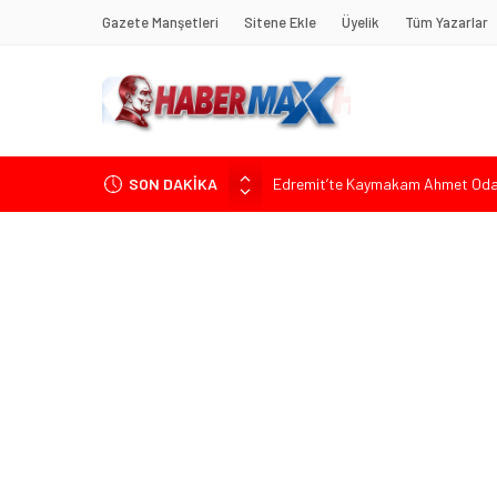
Gazete Manşetleri
Sitene Ekle
Üyelik
Tüm Yazarlar
SON DAKİKA
Edremit’te Kaymakam Ahmet Odab
Tarihçi Yusuf Halaçoğlu’ndan TBMM’
Gerisine Düşüldü”
CHP’nin Eski Tuzla İlçe Başkanı 
Başkan Orhan Çerkez duyurdu: Çekm
Soner Çiçekli’den Çekmeköy Meclisi’