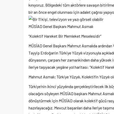
kınıyoruz. Bölgedeki tüm aktörlere savaşın bitirilm
bir an önce engel olunması için adalet çağrısı yapıyor
MÜSİAD Genel Başkanı Mahmut Asmalı
“Kolektif Hareket Bir Memleket Meselesidir”
MÜSİAD Genel Başkanı Mahmut Asmalıda ardından Vi
Tayyip Erdoğan’ın Türkiye Yüzyılı vizyonuyla açıkla
dünyasının, çarpanı her zamankinden daha yüksek iş
ileriye taşıyacak yegâne yol haritası: “Kolektif Hare
Mahmut Asmalı; Türkiye Yüzyılı, Kolektifin Yüzyılı o
Türkiye’nin ikinci yüzyılında gerçekleştirilecek ilk 
olacağını söyleyen MÜSİAD başkanı Mahmut Asmalı, 
dönüştürmek için MÜSİAD olarak kolektif gücü rasyon
hazırlayacağız. Mevcut başarıları daha ileriye taşıma