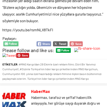
imzasının yer aldığı saatin ekrana gelmesiyle devam eden film,
“Bizlere açtığın yolda, ülkemizin ve dünyanın her köşesine
ulaşıyor, asırlık Cumhuriyetimizi nice yüzyıllara gururla taşıyoruz.”
söylemiyle son buluyor.
https://youtu.be/rsmNLX8TkFI
Paylaşın:
Please follow and like us:
ETİKETLER:
#MNG Kargo’dan 29 Ekim’e özel reklam filmi; Dört Bir Yanımız
Cumhuriyet!
,
#Sizinle Türkiye'nin lider kargo şirketlerinden MNG Kargo'nun
,
Cumhuriyetin 100. yılına özel hazırladığı reklam filmine ilişkin basın bültenimizi
paylaşmak isterim. Türkiye’nin lider kargo şirketlerinden MNG Kargo
HaberMax
Habermax, tarafsız ve şeffaf habercilik
anlayışıyla, her görüşe saygı duyarak doğru ve