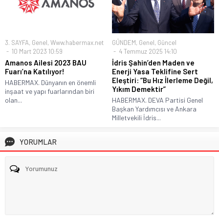
3. SAYFA
,
Genel
,
Www.habermax.net
GÜNDEM
,
Genel
,
Güncel
10 Mart 2023 10:59
4 Temmuz 2025 14:10
Amanos Ailesi 2023 BAU
İdris Şahin’den Maden ve
Fuarı’na Katılıyor!
Enerji Yasa Teklifine Sert
Eleştiri: “Bu Hız İlerleme Değil,
HABERMAX. Dünyanın en önemli
Yıkım Demektir”
inşaat ve yapı fuarlarından biri
olan...
HABERMAX. DEVA Partisi Genel
Başkan Yardımcısı ve Ankara
Milletvekili İdris...
YORUMLAR