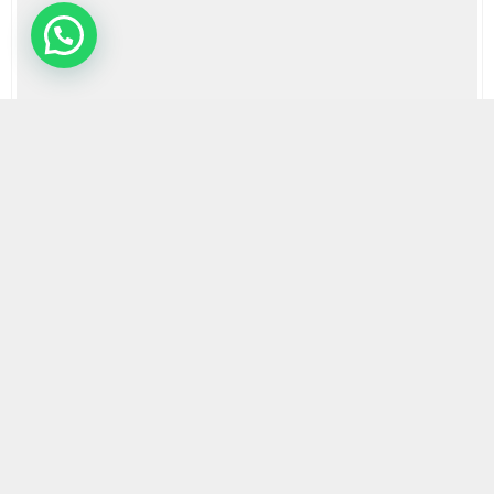
20 EKIM 2023 10:19 | SON GÜNCELLENME: 20 EKIM 2023 10:30
0
557
A
A
ABONE OL
+
-
HABERMAX.CHP, Türk siyasetinin önemli aktörlerinden biri
olan parti içi demokrasi ve değişim talepleriyle gündemde.
CHP Genel Başkanı Kemal Kılıçdaroğlu’nun liderliğindeki