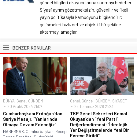
güncel bilgileri okuyucularına sunmayı hedefler.
Siyasi ayrım gözetmeksizin, güvenilir ve ilkeli
yayın politikasıyla kamuoyunu bilgilendirir;
gelişmeleri hızlı, net ve objektif bir şekilde
aktarmayı amaçlar.
BENZER KONULAR
DÜNYA
,
Genel
,
GÜNDEM
Genel
,
Güncel
,
GÜNDEM
,
SİYASET
20 Aralık 2024 21:07
26 Temmuz 2026 21:23
Cumhurbaşkanı Erdoğan’dan
TKP Genel Sekreteri Kemal
Suriye Mesajı: “Yanlarında
Okuyan’dan “Yeni Parti”
Olmaya Devam Edeceğiz”
Değerlendirmesi: “İdeolojik
Yer Değiştirmelerde Yeni Bir
HABERMAX. Cumhurbaşkanı Recep
Evreye Girildi”
Tayyip Erdoğan, Suriye’deki