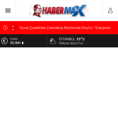
Soner Çiçekli’den Çekmeköy Meclisi’nde Eleştiri: “Enerjimizi
Hizmete Değil, Krizlere Harcadık”
İSTANBUL
33°C
ALTIN
Edremit’te Kaymakam Ahmet Odabaş’a Duygu Dolu Veda
6.660,55
PARÇALI BULUTLU
Gecesi
BİST
Tarihçi Yusuf Halaçoğlu’ndan TBMM’ye Sunulan Yasa Teklifine
13.779,39
Sert Eleştiri: “Osmanlı’nın Hukuk Anlayışının Gerisine
Düşüldü”
DOLAR
47,7111
CHP’nin Eski Tuzla İlçe Başkanı Hasan Uzunyayla’dan Atama
İddialarına Yalanlama
EURO
55,1881
İdris Şahin’den Adalet Komisyonu’nda Sert Tepki: “Bu Yol Yol
Değil”