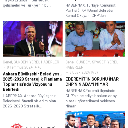
gelişmeler ve Türkiye’nin bu...
HABERMAX. Türkiye Komünist
Partisi (TKP) Genel Sekreteri
Kemal Okuyan, CHP’den...
Genel
,
GÜNDEM
,
YEREL HABERLER
Genel
,
GÜNDEM
,
SİYASET
,
YEREL
8 Temmuz 2024 14:45
HABERLER
8 Ocak 2024 14:57
Ankara Büyükşehir Belediyesi,
2025-2029 Stratejik Planlama
EDEREMİT’İN SORUNU İMAR
Toplantısı’nda Vizyonunu
CHP’NİN ADAYI MİMAR
Belirledi
HABERMAX.Edremit ilçesinde
HABERMAX. Ankara Büyükşehir
CHP’nin belediye başkan adayı
Belediyesi, önemli bir adım olan
olarak gösterilmesi beklenen
2025-2029 Stratejik...
Mimar...