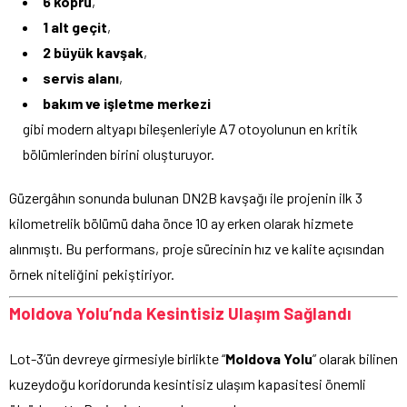
6 köprü
,
1 alt geçit
,
2 büyük kavşak
,
servis alanı
,
bakım ve işletme merkezi
gibi modern altyapı bileşenleriyle A7 otoyolunun en kritik
bölümlerinden birini oluşturuyor.
Güzergâhın sonunda bulunan DN2B kavşağı ile projenin ilk 3
kilometrelik bölümü daha önce 10 ay erken olarak hizmete
alınmıştı. Bu performans, proje sürecinin hız ve kalite açısından
örnek niteliğini pekiştiriyor.
Moldova Yolu’nda Kesintisiz Ulaşım Sağlandı
Lot-3’ün devreye girmesiyle birlikte “
Moldova Yolu
” olarak bilinen
kuzeydoğu koridorunda kesintisiz ulaşım kapasitesi önemli