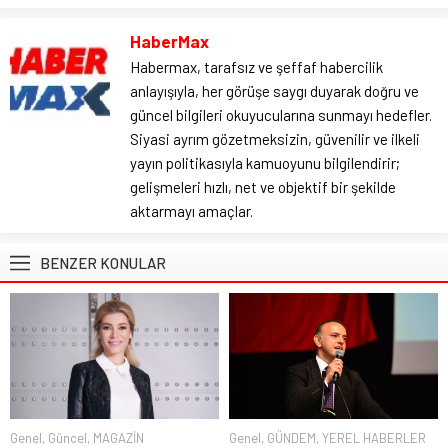
HaberMax
Habermax, tarafsız ve şeffaf habercilik
anlayışıyla, her görüşe saygı duyarak doğru ve
güncel bilgileri okuyucularına sunmayı hedefler.
Siyasi ayrım gözetmeksizin, güvenilir ve ilkeli
yayın politikasıyla kamuoyunu bilgilendirir;
gelişmeleri hızlı, net ve objektif bir şekilde
aktarmayı amaçlar.
BENZER KONULAR
Genel
,
Güncel
,
MAGAZİN
Genel
,
GÜNDEM
,
YEREL HABERLER