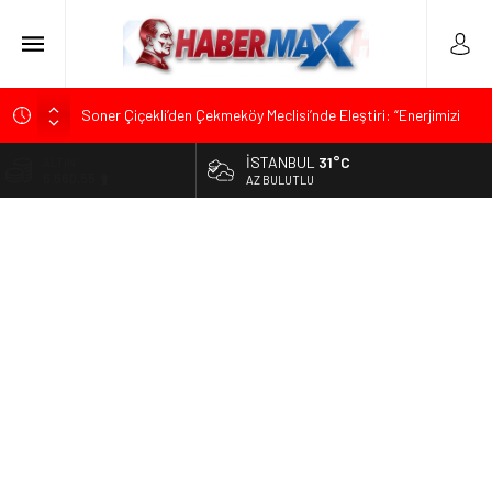
Soner Çiçekli’den Çekmeköy Meclisi’nde Eleştiri: “Enerjimizi
Hizmete Değil, Krizlere Harcadık”
İSTANBUL
31°C
ALTIN
Edremit’te Kaymakam Ahmet Odabaş’a Duygu Dolu Veda
6.660,55
AZ BULUTLU
Gecesi
BİST
Tarihçi Yusuf Halaçoğlu’ndan TBMM’ye Sunulan Yasa Teklifine
13.779,39
Sert Eleştiri: “Osmanlı’nın Hukuk Anlayışının Gerisine
Düşüldü”
DOLAR
47,7111
CHP’nin Eski Tuzla İlçe Başkanı Hasan Uzunyayla’dan Atama
İddialarına Yalanlama
EURO
55,1881
İdris Şahin’den Adalet Komisyonu’nda Sert Tepki: “Bu Yol Yol
Değil”