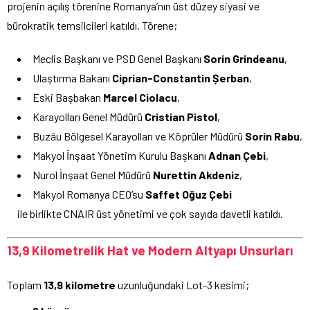
projenin açılış törenine Romanya’nın üst düzey siyasi ve
bürokratik temsilcileri katıldı. Törene;
Meclis Başkanı ve PSD Genel Başkanı
Sorin Grindeanu
,
Ulaştırma Bakanı
Ciprian-Constantin Șerban
,
Eski Başbakan
Marcel Ciolacu
,
Karayolları Genel Müdürü
Cristian Pistol
,
Buzău Bölgesel Karayolları ve Köprüler Müdürü
Sorin Rabu
,
Makyol İnşaat Yönetim Kurulu Başkanı
Adnan Çebi
,
Nurol İnşaat Genel Müdürü
Nurettin Akdeniz
,
Makyol Romanya CEO’su
Saffet Oğuz Çebi
ile birlikte CNAIR üst yönetimi ve çok sayıda davetli katıldı.
13,9 Kilometrelik Hat ve Modern Altyapı Unsurları
Toplam
13,9 kilometre
uzunluğundaki Lot-3 kesimi;