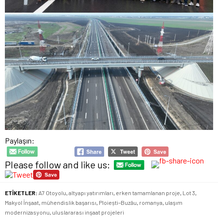
Paylaşın:
Please follow and like us:
ETİKETLER:
A7 Otoyolu
,
altyapı yatırımları
,
erken tamamlanan proje
,
Lot 3
,
Makyol İnşaat
,
mühendislik başarısı
,
Ploiești–Buzău
,
romanya
,
ulaşım
modernizasyonu
,
uluslararası inşaat projeleri