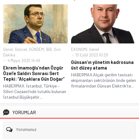
Genel
,
Güncel
,
GÜNDEM
,
İBB
,
Son
EKONOMİ
,
Genel
Dakika
13 Eylül 2023 10:29
4 Mayıs 2025 14:49
Günsan’ın yönetim kadrosuna
Ekrem İmamoğlu’ndan Özgür
üst düzey atama
Özel’e Saldırı Sonrası Sert
HABERMAX.Alçak gerilim tesisatı
Tepki: “Alçaklara Gün Doğar”
ekipmanları sektörünün önde gelen
HABERMAX. İstanbul, Türkiye –
firmalarından Günsan Elektrik’te...
Silivri Cezaevi’nde tutuklu bulunan
İstanbul Büyükşehir...
YORUMLAR