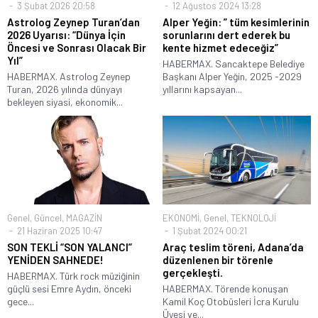
3 Şubat 2026 20:58
12 Ağustos 2024 13:28
Astrolog Zeynep Turan’dan
Alper Yeğin: ” tüm kesimlerinin
2026 Uyarısı: “Dünya İçin
sorunlarını dert ederek bu
Öncesi ve Sonrası Olacak Bir
kente hizmet edeceğiz”
Yıl”
HABERMAX. Sancaktepe Belediye
HABERMAX. Astrolog Zeynep
Başkanı Alper Yeğin, 2025 -2029
Turan, 2026 yılında dünyayı
yıllarını kapsayan...
bekleyen siyasi, ekonomik...
Genel
,
Güncel
,
MAGAZİN
EKONOMİ
,
Genel
,
TEKNOLOJİ
21 Haziran 2025 10:47
1 Şubat 2024 00:21
SON TEKLİ “SON YALANCI”
Araç teslim töreni, Adana’da
YENİDEN SAHNEDE!
düzenlenen bir törenle
gerçekleşti.
HABERMAX. Türk rock müziğinin
güçlü sesi Emre Aydın, önceki
HABERMAX. Törende konuşan
gece...
Kamil Koç Otobüsleri İcra Kurulu
Üyesi ve...