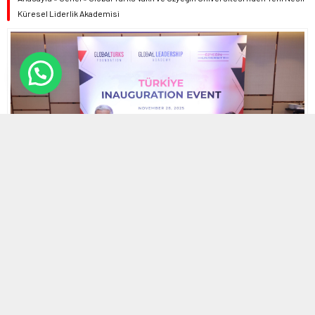
Küresel Liderlik Akademisi
28 KASIM 2025 18:36
0
975
A
A
ABONE OL
+
-
HABERMAX
. Dünyanın dört bir yanındaki başarılı Türk liderleri