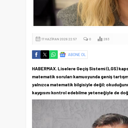
17 HAZIRAN 2026 22:57
0
283
ABONE OL
HABERMAX. Liselere Geçiş Sistemi (LGS) kapsa
matematik soruları kamuoyunda geniş tartışma 
yalnızca matematik bilgisiyle değil; okuduğun
kaygısını kontrol edebilme yeteneğiyle de doğr