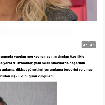
A
A
+
-
mında yapılan merkezi sınavın ardından özellikle
yarattı. Uzmanlar, yeni nesil sınavlarda başarının
u anlama, dikkat yönetimi, yorumlama becerisi ve sınav
udan ilişkili olduğunu vurguladı
.