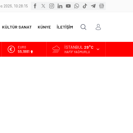
s 2026, 10:28:17
KÜLTÜR SANAT
KÜNYE
İLETİŞİM
İSTANBUL
29°C
ALTIN
6.660,55
HAFIF YAĞMURLU
BİST
13.779,39
DOLAR
47,7111
EURO
55,1881