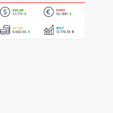
DOLAR
EURO
47,7111
55,1881
ALTIN
BİST
6.660,55
13.779,39