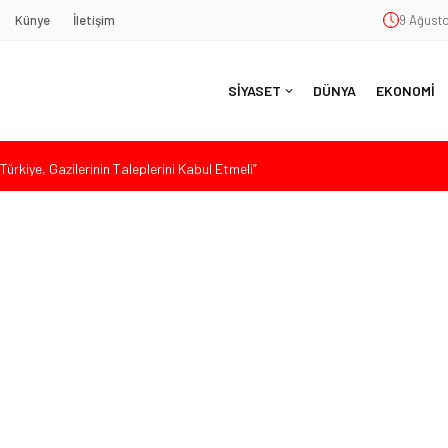
Künye
İletişim
9 Ağusto
SİYASET
DÜNYA
EKONOMİ
ürkiye, Gazilerinin Taleplerini Kabul Etmeli”
’de Sert Konuştu: “Bu Toprakları Teslim Etmeyeceğiz”
 Siyaset ve Memleket Buluştu: Kurtgöz’den “Yeni Yolda Birlikte
Havana’da Konuştu: “Zincirlerini Kırması Gereken İşçi Sınıfıdır”
 Sert Tepki: “Düşün Bu Milletin Yakasından”