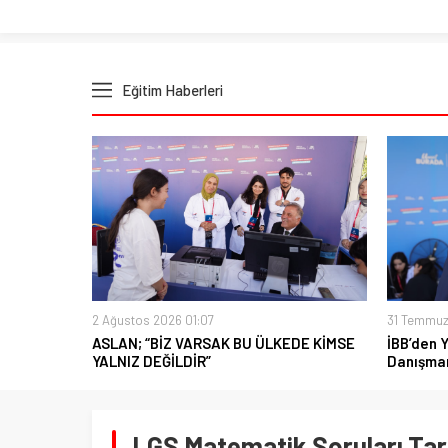
Eğitim Haberleri
2 Ağustos 2026 01:07
31 Temmuz
ASLAN; “BİZ VARSAK BU ÜLKEDE KİMSE
İBB’den 
YALNIZ DEĞİLDİR”
Danışman
LGS Matematik Soruları Tar