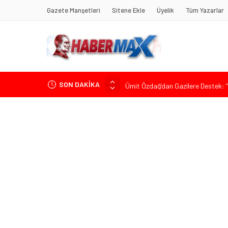
Gazete Manşetleri
Sitene Ekle
Üyelik
Tüm Yazarlar
SON DAKİKA
Ümit Özdağ’dan Gazilere Destek: “T
TOKDEF Başkanı Fevzi Can Büşürüm
Çevrecik Büşürüm Yayla Şenliği’nde
Yürüyeceğiz” Mesajı
TKP Genel Sekreteri Kemal Okuyan 
Muharrem İnce’den Mehmet Şimşek’e