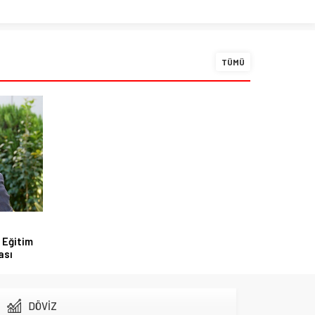
TÜMÜ
 Eğitim
ası
DÖVİZ