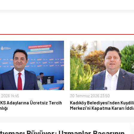
 2026 14:45
30 Temmuz 2026 23:50
YKS Adaylarına Ücretsiz Tercih
Kadıköy Belediyesi’nden Kuşdili
lığı
Merkezi’ni Kapatma Kararı İddi
tışması Büyüyor: Uzmanlar Başarının