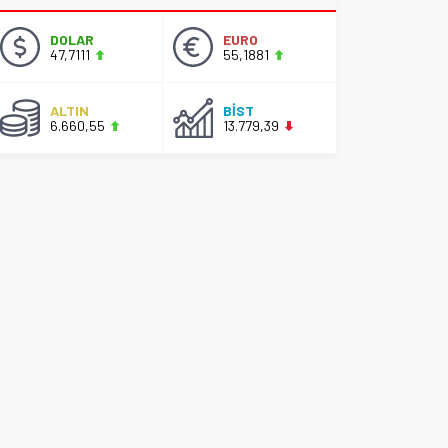
DOLAR
EURO
47,7111
55,1881
ALTIN
BİST
6.660,55
13.779,39