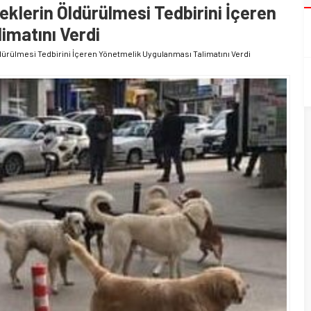
peklerin Öldürülmesi Tedbirini İçeren
imatını Verdi
Öldürülmesi Tedbirini İçeren Yönetmelik Uygulanması Talimatını Verdi