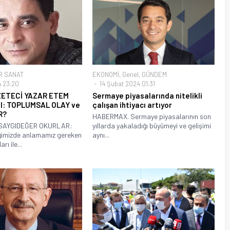
R SANAT
EKONOMİ
,
Genel
,
GÜNDEM
4 23:20
14 Şubat 2024 01:31
ETECİ YAZAR ETEM
Sermaye piyasalarında nitelikli
I: TOPLUMSAL OLAY ve
çalışan ihtiyacı artıyor
R?
HABERMAX. Sermaye piyasalarının son
SAYGIDEĞER OKURLAR:
yıllarda yakaladığı büyümeyi ve gelişimi
ğimizde anlamamız gereken
aynı...
rı ile...