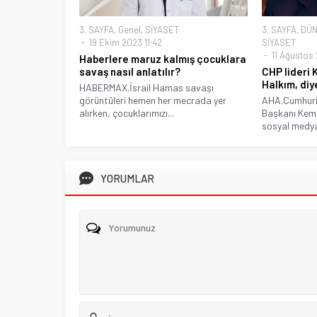
3. SAYFA
,
Genel
,
SİYASET
3. SAYFA
,
DÜN
19 Ekim 2023 11:42
SİYASET
11 Ağustos 
Haberlere maruz kalmış çocuklara
savaş nasıl anlatılır?
CHP lideri 
Halkım, diy
HABERMAX.İsrail Hamas savaşı
görüntüleri hemen her mecrada yer
AHA.Cumhuriy
alırken, çocuklarımızı...
Başkanı Kema
sosyal medya
YORUMLAR