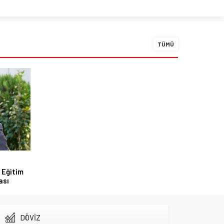
TÜMÜ
 Eğitim
ası
DÖVİZ