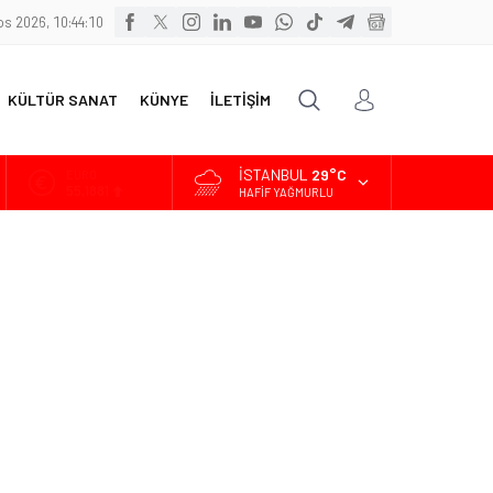
s 2026, 10:44:11
KÜLTÜR SANAT
KÜNYE
İLETİŞİM
İSTANBUL
29°C
ALTIN
6.660,55
HAFIF YAĞMURLU
BİST
13.779,39
DOLAR
47,7111
EURO
55,1881