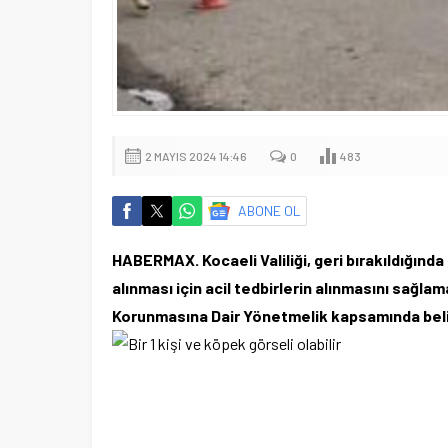
2 MAYIS 2024 14:46
0
483
ABONE OL
HABERMAX. Kocaeli Valiliği, geri bırakıldığında
alınması için acil tedbirlerin alınmasını sağlam
Korunmasına Dair Yönetmelik kapsamında belirt