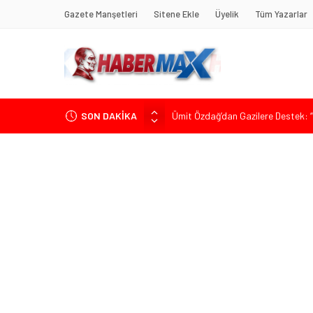
Gazete Manşetleri
Sitene Ekle
Üyelik
Tüm Yazarlar
SON DAKİKA
Ümit Özdağ’dan Gazilere Destek: “T
TOKDEF Başkanı Fevzi Can Büşürüm
Çevrecik Büşürüm Yayla Şenliği’nde
Yürüyeceğiz” Mesajı
TKP Genel Sekreteri Kemal Okuyan 
Muharrem İnce’den Mehmet Şimşek’e