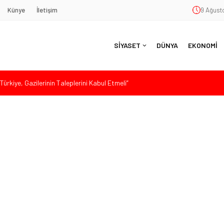
Künye
İletişim
9 Ağusto
SİYASET
DÜNYA
EKONOMİ
ürkiye, Gazilerinin Taleplerini Kabul Etmeli”
’de Sert Konuştu: “Bu Toprakları Teslim Etmeyeceğiz”
 Siyaset ve Memleket Buluştu: Kurtgöz’den “Yeni Yolda Birlikte
Havana’da Konuştu: “Zincirlerini Kırması Gereken İşçi Sınıfıdır”
 Sert Tepki: “Düşün Bu Milletin Yakasından”