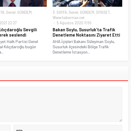
YA
,
Genel
,
GÜNDEM
,
3. SAYFA
,
Genel
,
GÜNDEM
,
SİYASET
,
Www.habermax.net
2021 22:27
5 Ağustos 2020 11:55
Kılıçdaroğlu Sevgili
Bakan Soylu, Susurluk’ta Trafik
erek seslendi
Denetleme Noktasını Ziyaret Etti
et Halk Partisi Genel
AHA.İçişleri Bakanı Süleyman Soylu,
l Kılıçdaroğlu bugün
Susurluk ilçesindeki Bölge Trafik
...
Denetleme İstasyon...