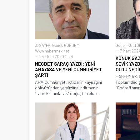
3. SAYFA
,
Genel
,
GÜNDEM
,
Genel
,
KÜLTÜ
Www.habermax.net
7 Mart 202
29 Ekim 2020 11:29
KONUK GAZ
NECDET SARAÇ YAZDI: YENİ
SEVİK YAZD
ANAYASA VE YENİ CUMHURİYET
OLGU NEDİ
ŞART!
HABERMAX. 
AHA.Cumhuriyet, iktidarın kaynağını
Toplum dedi
gökyüzünden yeryüzüne indirmenin,
“Coğrafi sınırla
“tanrı kullanılarak” doğuştun elde...