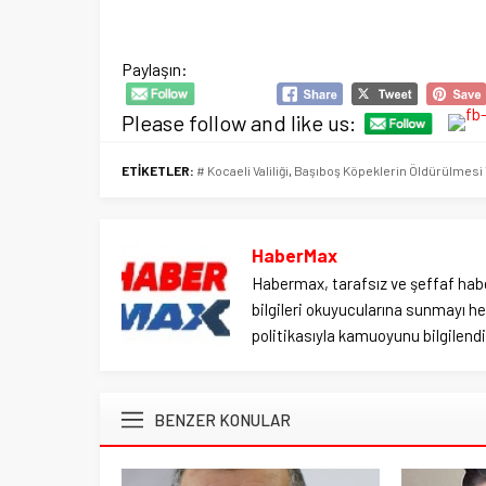
Paylaşın:
Please follow and like us:
ETİKETLER:
# Kocaeli Valiliği
,
Başıboş Köpeklerin Öldürülmesi 
HaberMax
Habermax, tarafsız ve şeffaf habe
bilgileri okuyucularına sunmayı hed
politikasıyla kamuoyunu bilgilendir
BENZER KONULAR